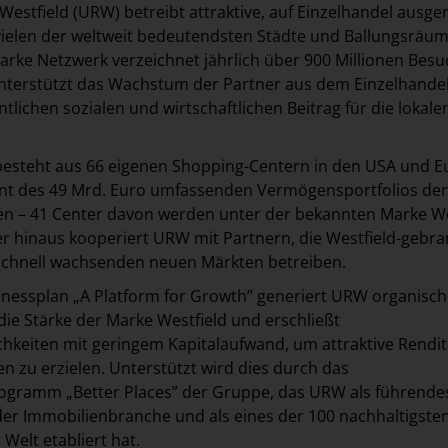
estfield (URW) betreibt attraktive, auf Einzelhandel ausger
vielen der weltweit bedeutendsten Städte und Ballungsräum
tarke Netzwerk verzeichnet jährlich über 900 Millionen Bes
nterstützt das Wachstum der Partner aus dem Einzelhande
ntlichen sozialen und wirtschaftlichen Beitrag für die lokale
besteht aus 66 eigenen Shopping-Centern in den USA und E
ent des 49 Mrd. Euro umfassenden Vermögensportfolios der
 – 41 Center davon werden unter der bekannten Marke We
r hinaus kooperiert URW mit Partnern, die Westfield-gebr
 schnell wachsenden neuen Märkten betreiben.
nessplan „A Platform for Growth” generiert URW organisch
ie Stärke der Marke Westfield und erschließt
keiten mit geringem Kapitalaufwand, um attraktive Rendit
en zu erzielen. Unterstützt wird dies durch das
rogramm „Better Places” der Gruppe, das URW als führende
er Immobilienbranche und als eines der 100 nachhaltigste
elt etabliert hat.