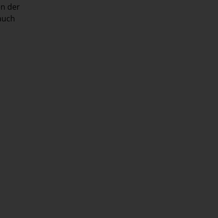
en der
auch