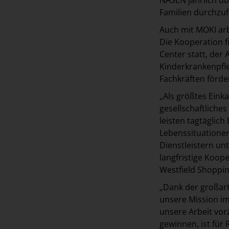
NASEN jährlich üb
Familien durchzu
Auch mit MOKI arb
Die Kooperation f
Center statt, der
Kinderkrankenpfl
Fachkräften förder
„Als größtes Eink
gesellschaftliche
leisten tagtäglic
Lebenssituationen
Dienstleistern un
langfristige Koop
Westfield Shoppin
„
Dank der großart
unsere Mission im
unsere Arbeit vor
gewinnen, ist für