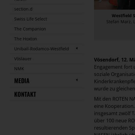
section.d
Westfield 
Swiss Life Select
Stefan Marz, 
The Companion
The Hoxton
Unibail-Rodamco-Westfield
Vöslauer
Vösendorf, 12. M
Engagement fort u
NMK
soziale Organisat
MEDIA
Kinderkrankenpfl
wurde zu gleichen 
KONTAKT
Mit den ROTEN NAS
eine Kooperation
insgesamt zwölf T
über 100 neue RO
resultierenden S