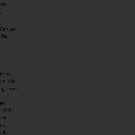
ren
,
Center-
00%
gt im
as. Mit
nge von
ten
reich.
reich
ces
 a.