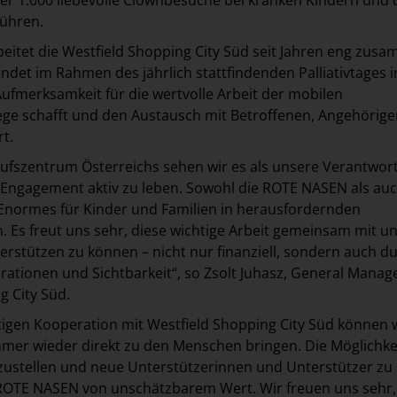
er 1.000 liebevolle Clownbesuche bei kranken Kindern und
führen.
eitet die Westfield Shopping City Süd seit Jahren eng zus
indet im Rahmen des jährlich stattfindenden Palliativtages 
 Aufmerksamkeit für die wertvolle Arbeit der mobilen
ege schafft und den Austausch mit Betroffenen, Angehörig
t.
aufszentrum Österreichs sehen wir es als unsere Verantwor
s Engagement aktiv zu leben. Sowohl die ROTE NASEN als au
h Enormes für Kinder und Familien in herausfordernden
. Es freut uns sehr, diese wichtige Arbeit gemeinsam mit u
terstützen zu können – nicht nur finanziell, sondern auch d
erationen und Sichtbarkeit“, so Zsolt Juhasz, General Manag
g City Süd.
igen Kooperation mit Westfield Shopping City Süd können 
mer wieder direkt zu den Menschen bringen. Die Möglichkei
zustellen und neue Unterstützerinnen und Unterstützer zu
 ROTE NASEN von unschätzbarem Wert. Wir freuen uns sehr,