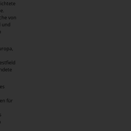
ichtete
e.
uche von
l und
n
uropa,
stfield
andete
es
en für
s
n