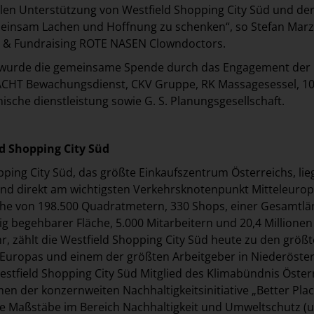
llen Unterstützung von Westfield Shopping City Süd und de
meinsam Lachen und Hoffnung zu schenken“, so Stefan Marz
g & Fundraising ROTE NASEN Clowndoctors.
wurde die gemeinsame Spende durch das Engagement der 
WACHT Bewachungsdienst, CKV Gruppe, RK Massagesessel, 1
ische dienstleistung sowie G. S. Planungsgesellschaft.
ld Shopping City Süd
pping City Süd, das größte Einkaufszentrum Österreichs, lie
nd direkt am wichtigsten Verkehrsknotenpunkt Mitteleurop
che von 198.500 Quadratmetern, 330 Shops, einer Gesamtlä
g begehbarer Fläche, 5.000 Mitarbeitern und 20,4 Millionen
r, zählt die Westfield Shopping City Süd heute zu den größ
Europas und einem der größten Arbeitgeber in Niederöster
Westfield Shopping City Süd Mitglied des Klimabündnis Öster
en der konzernweiten Nachhaltigkeitsinitiative „Better Pla
ue Maßstäbe im Bereich Nachhaltigkeit und Umweltschutz (u.