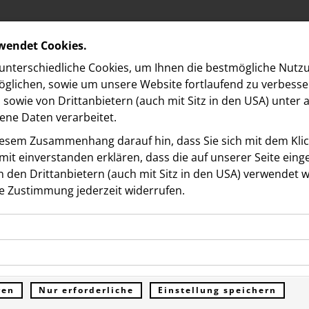
rwendet Cookies.
nterschiedliche Cookies, um Ihnen die best­mögliche Nutz
glichen, sowie um unsere Website fortlaufend zu verbesse
sowie von Drittanbietern (auch mit Sitz in den USA) unter
ne Daten verarbeitet.
iesem Zusammenhang darauf hin, dass Sie sich mit dem Klick
it ein­ver­standen erklären, dass die auf unserer Seite ein
 den Drittanbietern (auch mit Sitz in den USA) verwendet 
e Zustimmung jederzeit widerrufen.
ookies ermöglichen grundlegende Funktionen und sind für d
ld Shopping City Süd
Funktion der Website erforderlich. Diese Cookies speichern
kies erfassen Informationen anonym. Diese Informationen h
genen Daten und werden an keine Dritten übermittelt.
t 17.500 Euro an MOKI u
e unsere Besucher unsere Website nutzen.
ren
Nur erforderliche
Einstellung speichern
ümer der Website (Erstanbieter)