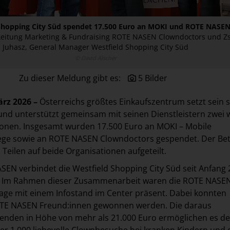
Shopping City Süd spendet 17.500 Euro an MOKI und ROTE NASE
Leitung Marketing & Fundraising ROTE NASEN Clowndoctors und Zs
Juhasz, General Manager Westfield Shopping City Süd
© David Alscher
Zu dieser Meldung gibt es:
5 Bilder
ärz 2026 –
Österreichs größtes Einkaufszentrum setzt sein s
nd unterstützt gemeinsam mit seinen Dienstleistern zwei w
ionen. Insgesamt wurden 17.500 Euro an MOKI – Mobile
ege sowie an ROTE NASEN Clowndoctors gespendet. Der Be
Teilen auf beide Organisationen aufgeteilt.
EN verbindet die Westfield Shopping City Süd seit Anfang
. Im Rahmen dieser Zusammenarbeit waren die ROTE NASE
age mit einem Infostand im Center präsent. Dabei konnten
TE NASEN Freund:innen gewonnen werden. Die daraus
penden in Höhe von mehr als 21.000 Euro ermöglichen es d