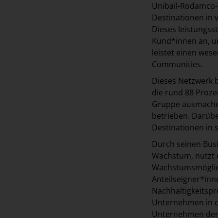
Unibail-Rodamco-W
Destinationen in 
Dieses leistungss
Kund*innen an, u
leistet einen wese
Communities.
Dieses Netzwerk 
die rund 88 Proz
Gruppe ausmachen
betrieben. Darübe
Destinationen in
Durch seinen Busi
Wachstum, nutzt d
Wachstumsmöglich
Anteilseigner*inn
Nachhaltigkeitsp
Unternehmen in d
Unternehmen der W