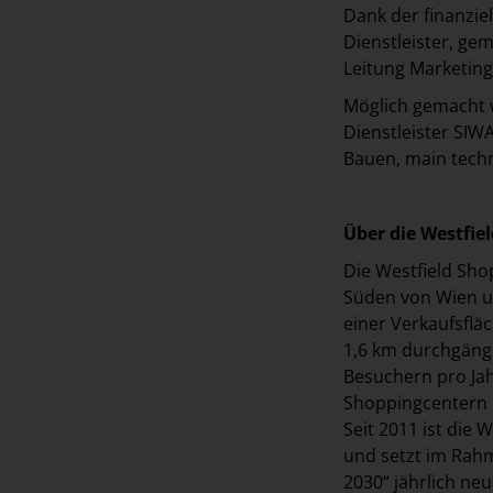
Dank der finanzie
Dienstleister, ge
Leitung Marketin
Möglich gemacht 
Dienstleister SI
Bauen, main techn
Über die Westfie
Die Westfield Sho
Süden von Wien u
einer Verkaufsflä
1,6 km durchgängi
Besuchern pro Jah
Shoppingcentern 
Seit 2011 ist die 
und setzt im Rahm
2030“ jährlich ne