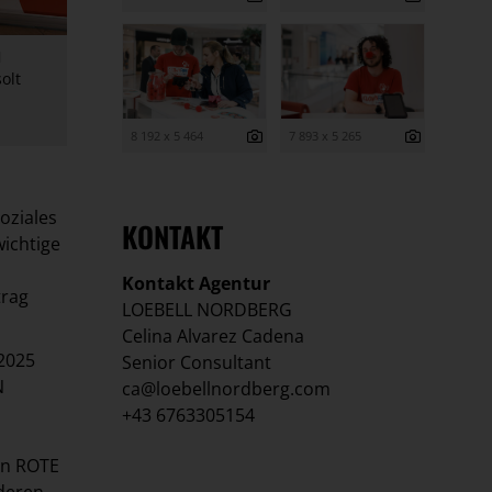
N
olt
8 192 x 5 464
7 893 x 5 265
oziales
KONTAKT
ichtige
Kontakt Agentur
trag
LOEBELL NORDBERG
Celina Alvarez Cadena
 2025
Senior Consultant
N
ca@loebellnordberg.com
+43 6763305154
en ROTE