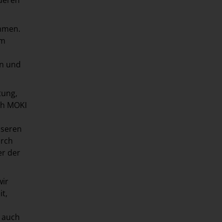
 deren
ammen.
im
en und
tung,
ch MOKI
nseren
urch
er der
wir
t,
 auch