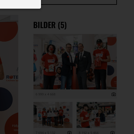
 ID auf Ihrem
 Funktion der
BILDER (5)
6 999 x 4 668
7 694 x 5 132
8 192 x 5 464