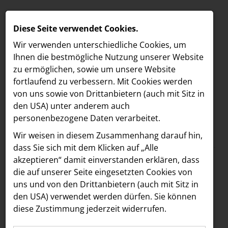
Diese Seite verwendet Cookies.
Wir verwenden unterschiedliche Cookies, um
Ihnen die best­mögliche Nutzung unserer Website
zu ermöglichen, sowie um unsere Website
fortlaufend zu verbessern. Mit Cookies werden
von uns sowie von Drittanbietern (auch mit Sitz in
den USA) unter anderem auch
personenbezogene Daten verarbeitet.
Meldungen
/
NOVA Orchester Wien
MELDUNGEN
Wir weisen in diesem Zusammenhang darauf hin,
Text
Bilder
LOEBELL NORDBERG
dass Sie sich mit dem Klicken auf „Alle
akzeptieren“ damit ein­ver­standen erklären, dass
INNER
04.09.2025
die auf unserer Seite eingesetzten Cookies von
Wiens jüngstes
aehre
uns und von den Drittanbietern (auch mit Sitz in
Astoria Artshow
den USA) verwendet werden dürfen. Sie können
professionelles
diese Zustimmung jederzeit widerrufen.
B/S/H Hausgeräte
Orchester feiert fünf