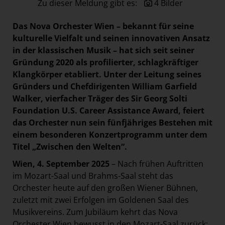
Zu dieser Meldung gibt es:
4 Bilder
Paradies Garten
Raisin
Das Nova Orchester Wien –
bekannt für seine
kulturelle Vielfalt und seinen innovativen Ansatz
section.d
in der klassischen Musik – hat sich seit seiner
Swiss Life Select
Gründung 2020 als profilierter, schlagkräftiger
Klangkörper etabliert. Unter der Leitung seines
The Companion
Gründers und Chefdirigenten William Garfield
The Hoxton
Walker, vierfacher Träger des Sir Georg Solti
Unibail-Rodamco-Westfield
Foundation U.S. Career Assistance Award, feiert
das Orchester nun sein fünfjähriges Bestehen mit
Vöslauer
einem besonderen Konzertprogramm unter dem
NMK
Titel „Zwischen den Welten“.
MEDIA
Wien, 4. September 2025
– Nach frühen Auftritten
im Mozart-Saal und Brahms-Saal steht das
KONTAKT
Orchester heute auf den großen Wiener Bühnen,
zuletzt mit zwei Erfolgen im Goldenen Saal des
Musikvereins. Zum Jubiläum kehrt das Nova
Orchester Wien bewusst in den Mozart-Saal zurück: