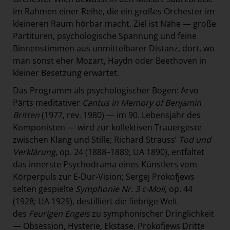
im Rahmen einer Reihe, die ein großes Orchester im
kleineren Raum hörbar macht. Ziel ist Nähe — große
Partituren, psychologische Spannung und feine
Binnenstimmen aus unmittelbarer Distanz, dort, wo
man sonst eher Mozart, Haydn oder Beethoven in
kleiner Besetzung erwartet.
Das Programm als psychologischer Bogen: Arvo
Pärts meditativer
Cantus in Memory of Benjamin
Britten
(1977, rev. 1980) — im 90. Lebensjahr des
Komponisten — wird zur kollektiven Trauergeste
zwischen Klang und Stille; Richard Strauss’
Tod und
Verklärung
, op. 24 (1888–1889; UA 1890), entfaltet
das innerste Psychodrama eines Künstlers vom
Körperpuls zur E-Dur-Vision; Sergej Prokofjews
selten gespielte
Symphonie Nr. 3 c-Moll
, op. 44
(1928; UA 1929), destilliert die fiebrige Welt
des
Feurigen Engels
zu symphonischer Dringlichkeit
— Obsession, Hysterie, Ekstase. Prokofjews Dritte