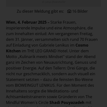
© Lena Ehrenhofer
Paradies Garten
Zu dieser Meldung gibt es:
16 Bilder
Raisin
section.d
Wien, 4. Februar 2025 –
Starke Frauen,
Swiss Life Select
inspirierende Impulse und eine Atmosphäre, die
zum Innehalten einlud: Am vergangenen Freitag,
The Companion
dem 31. Jänner, versammelten sich rund 70 Frauen
The Hoxton
auf Einladung von Gabriele Lenikus im
Cosmo
Kitchen
im THE LEO GRAND Hotel. Unter dem
Unibail-Rodamco-Westfield
Motto „Kulinarik meets Mindset" stand der Abend
Vöslauer
ganz im Zeichen von Neuausrichtung, Genuss und
NMK
positiver Energie.
Auf den Tellern: Drei Gänge, die
nicht nur geschmacklich, sondern auch visuell ein
MEDIA
Statement setzten – dazu die feinsten Bio-Weine
vom BIOWEINGUT LENIKUS. Für den Moment des
KONTAKT
Innehaltens sorgte die Meditations- und
Achtsamkeitstrainerin sowie Gründerin von The
Mindful Women´s Circle
Shadi Pouyazadeh
mit