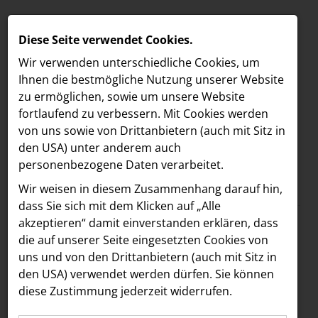
Diese Seite verwendet Cookies.
Wir verwenden unterschiedliche Cookies, um
Ihnen die best­mögliche Nutzung unserer Website
zu ermöglichen, sowie um unsere Website
fortlaufend zu verbessern. Mit Cookies werden
von uns sowie von Drittanbietern (auch mit Sitz in
den USA) unter anderem auch
personenbezogene Daten verarbeitet.
Meldungen
/
MELDUNGEN
Wir weisen in diesem Zusammenhang darauf hin,
Text
Bilder
LOEBELL NORDBERG
dass Sie sich mit dem Klicken auf „Alle
akzeptieren“ damit ein­ver­standen erklären, dass
INNER
04.02.2025
die auf unserer Seite eingesetzten Cookies von
Women
aehre
uns und von den Drittanbietern (auch mit Sitz in
Astoria Artshow
den USA) verwendet werden dürfen. Sie können
Empowerment im
diese Zustimmung jederzeit widerrufen.
B/S/H Hausgeräte
Cosmo Kitchen im