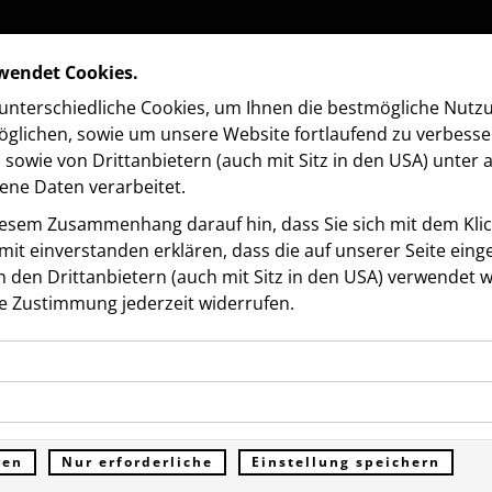
rwendet Cookies.
nterschiedliche Cookies, um Ihnen die best­mögliche Nutz
glichen, sowie um unsere Website fortlaufend zu verbesse
sowie von Drittanbietern (auch mit Sitz in den USA) unter
ne Daten verarbeitet.
iesem Zusammenhang darauf hin, dass Sie sich mit dem Klick
it ein­ver­standen erklären, dass die auf unserer Seite ein
 den Drittanbietern (auch mit Sitz in den USA) verwendet 
nde Formular aus. Die mit * gekennzeichneten Felder sind Pfl
e Zustimmung jederzeit widerrufen.
Medium *
ookies ermöglichen grundlegende Funktionen und sind für d
E-Mail *
Funktion der Website erforderlich. Diese Cookies speichern
kies erfassen Informationen anonym. Diese Informationen h
genen Daten und werden an keine Dritten übermittelt.
e unsere Besucher unsere Website nutzen.
ren
Nur erforderliche
Einstellung speichern
Telefon *
ümer der Website (Erstanbieter)