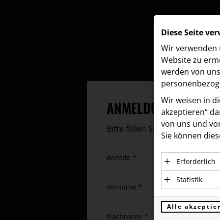
Diese Seite ve
Wir verwenden u
Website zu ermö
werden von uns 
personenbezoge
Wir weisen in d
ANMELDUNG
akzeptieren“ dam
von uns und von
Bitte füllen Sie das nachstehe
Sie können dies
Anrede *
Erforderlich
Essenzielle C
Statistik
Vorname *
einwandfreie 
Statistik Coo
personenbezo
verstehen, wi
Alle akzeptie
Nachname *
Anbieter: Eigent