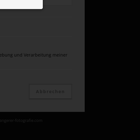
 ID auf Ihrem
 Funktion der
ebung und Verarbeitung meiner
Abbrechen
angerer-fotografie.com