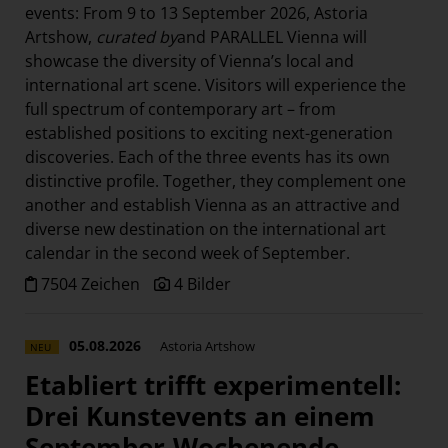
events: From 9 to 13 September 2026, Astoria
Paradies Garten
Artshow,
curated by
and PARALLEL Vienna will
Raisin
showcase the diversity of Vienna’s local and
section.d
international art scene. Visitors will experience the
full spectrum of contemporary art – from
Swiss Life Select
established positions to exciting next-generation
The Companion
discoveries. Each of the three events has its own
distinctive profile. Together, they complement one
The Hoxton
another and establish Vienna as an attractive and
Unibail-Rodamco-Westfield
diverse new destination on the international art
Vöslauer
calendar in the second week of September.
NMK
7504 Zeichen
4 Bilder
MEDIA
05.08.2026
Astoria Artshow
NEU
KONTAKT
Etabliert trifft experimentell:
Drei Kunstevents an einem
September-Wochenende