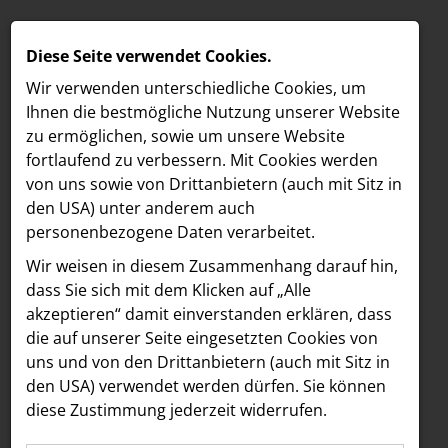
Diese Seite verwendet Cookies.
Wir verwenden unterschiedliche Cookies, um
Ihnen die best­mögliche Nutzung unserer Website
zu ermöglichen, sowie um unsere Website
fortlaufend zu verbessern. Mit Cookies werden
von uns sowie von Drittanbietern (auch mit Sitz in
den USA) unter anderem auch
personenbezogene Daten verarbeitet.
Meldungen
MELDUNGEN
Wir weisen in diesem Zusammenhang darauf hin,
MELDUNGSÜBERSICHT
LOEBELL NORDBERG
dass Sie sich mit dem Klicken auf „Alle
akzeptieren“ damit ein­ver­standen erklären, dass
INNER
Alle
2026
2025
2024
2023
2022
2021
die auf unserer Seite eingesetzten Cookies von
aehre
uns und von den Drittanbietern (auch mit Sitz in
2020
2019
2018
2017
2016
2015
Astoria Artshow
den USA) verwendet werden dürfen. Sie können
diese Zustimmung jederzeit widerrufen.
B/S/H Hausgeräte
05.08.2026
Astoria Artshow
NEU