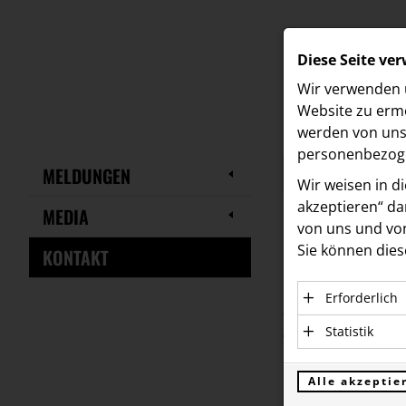
Diese Seite ve
Wir verwenden u
Website zu ermö
werden von uns 
personenbezoge
MELDUNGEN
Wir weisen in d
akzeptieren“ dam
MEDIA
von uns und von
Kontakt
Sie können dies
KONTAKT
Kontak
Erforderlich
Wir stehen Ihnen 
Essenzielle C
Statistik
Verfügung:
einwandfreie 
Statistik Coo
personenbezo
verstehen, wi
Alle akzeptie
Kontakt Agentu
Anbieter: Eigent