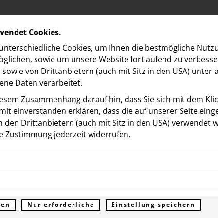
rwendet Cookies.
nterschiedliche Cookies, um Ihnen die best­mögliche Nutz
glichen, sowie um unsere Website fortlaufend zu verbesse
sowie von Drittanbietern (auch mit Sitz in den USA) unter
ne Daten verarbeitet.
iesem Zusammenhang darauf hin, dass Sie sich mit dem Klick
it ein­ver­standen erklären, dass die auf unserer Seite ein
 den Drittanbietern (auch mit Sitz in den USA) verwendet 
e Zustimmung jederzeit widerrufen.
ADRE
t
LOEBE
für Presseanfragen jederzeit gerne zur
COMMS 
ookies ermöglichen grundlegende Funktionen und sind für d
Praters
Funktion der Website erforderlich. Diese Cookies speichern
kies erfassen Informationen anonym. Diese Informationen h
1020 W
genen Daten und werden an keine Dritten übermittelt.
e unsere Besucher unsere Website nutzen.
ren
Nur erforderliche
Einstellung speichern
T: +43
r
ümer der Website (Erstanbieter)