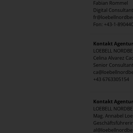
Fabian Rommel
Digital Consultan
fr@loebellnordb
Fon: +43-1-89044
Kontakt Agentu
LOEBELL NORDB
Celina Alvarez C
Senior Consultan
ca@loebellnordb
+43 6763305154
Kontakt Agentu
LOEBELL NORDB
Mag. Annabel Loe
Geschäftsführeri
al@loebellnordb