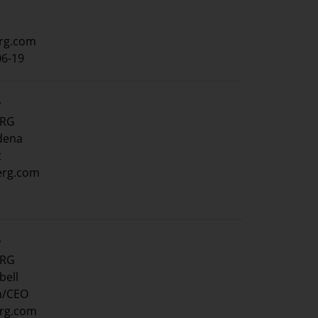
t
erg.com
06-19
r
ERG
adena
t
erg.com
r
ERG
bell
n/CEO
erg.com