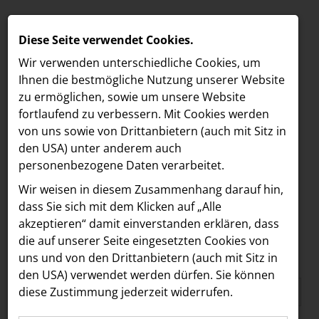
Diese Seite verwendet Cookies.
Wir verwenden unterschiedliche Cookies, um
Ihnen die best­mögliche Nutzung unserer Website
zu ermöglichen, sowie um unsere Website
fortlaufend zu verbessern. Mit Cookies werden
von uns sowie von Drittanbietern (auch mit Sitz in
den USA) unter anderem auch
personenbezogene Daten verarbeitet.
Media
/
Westfield Shopping City Süd
MELDUNGEN
Wir weisen in diesem Zusammenhang darauf hin,
MEDIA WESTFIELD SHOPPING CITY
MEDIA
dass Sie sich mit dem Klicken auf „Alle
SÜD
akzeptieren“ damit ein­ver­standen erklären, dass
LOEBELL NORDBERG
die auf unserer Seite eingesetzten Cookies von
Alle
uns und von den Drittanbietern (auch mit Sitz in
ACCENTURE INTERACTIVE
den USA) verwendet werden dürfen. Sie können
ADEQAT
diese Zustimmung jederzeit widerrufen.
Akademie für orale Implantologie