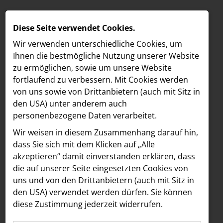
Diese Seite verwendet Cookies.
Wir verwenden unterschiedliche Cookies, um
Ihnen die best­mögliche Nutzung unserer Website
zu ermöglichen, sowie um unsere Website
fortlaufend zu verbessern. Mit Cookies werden
von uns sowie von Drittanbietern (auch mit Sitz in
den USA) unter anderem auch
personenbezogene Daten verarbeitet.
Meldungen
/
section.d
MELDUNGEN
Wir weisen in diesem Zusammenhang darauf hin,
MELDUNGSÜBERSICHT SECTION.D
LOEBELL NORDBERG
dass Sie sich mit dem Klicken auf „Alle
akzeptieren“ damit ein­ver­standen erklären, dass
INNER
Alle
2025
2024
2018
2017
die auf unserer Seite eingesetzten Cookies von
aehre
uns und von den Drittanbietern (auch mit Sitz in
Astoria Artshow
den USA) verwendet werden dürfen. Sie können
16.09.2025
section.d
diese Zustimmung jederzeit widerrufen.
B/S/H Hausgeräte
section.d gewinnt ARC Award