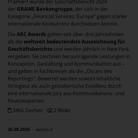
Prämiert wurde der Geschäftsbericht 2024
Paradies Garten
der
GRAWE Bankengruppe
, der sich in der
Raisin
Kategorie „Financial Services: Europe“ gegen starke
internationale Konkurrenz durchsetzen konnte.
section.d
Die
ARC Awards
gelten seit über drei Jahrzehnten
Swiss Life Select
als die
weltweit bedeutendste Auszeichnung für
The Companion
Geschäftsberichte
und werden jährlich in New York
The Hoxton
vergeben. Sie zeichnen herausragende Leistungen in
Konzeption, Gestaltung und Kommunikation aus –
Unibail-Rodamco-Westfield
und gelten in Fachkreisen als die „Oscars des
Vöslauer
Reportings“. Bewertet werden sowohl inhaltliche
Stringenz als auch gestalterische Exzellenz durch
NMK
eine internationale Jury aus Kommunikations- und
MEDIA
Finanzexperten.
3465 Zeichen
2 Bilder
KONTAKT
26.08.2025
section.d