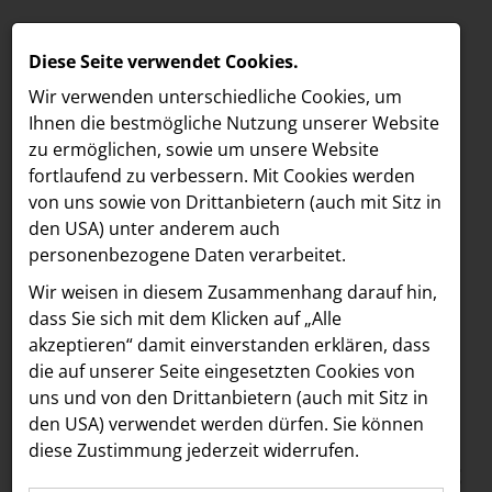
Diese Seite verwendet Cookies.
Wir verwenden unterschiedliche Cookies, um
Ihnen die best­mögliche Nutzung unserer Website
zu ermöglichen, sowie um unsere Website
fortlaufend zu verbessern. Mit Cookies werden
von uns sowie von Drittanbietern (auch mit Sitz in
den USA) unter anderem auch
personenbezogene Daten verarbeitet.
Meldungen
/
Vöslauer
MELDUNGEN
Wir weisen in diesem Zusammenhang darauf hin,
MELDUNGSÜBERSICHT VÖSLAUER
LOEBELL NORDBERG
dass Sie sich mit dem Klicken auf „Alle
akzeptieren“ damit ein­ver­standen erklären, dass
INNER
Alle
2026
2025
2024
die auf unserer Seite eingesetzten Cookies von
aehre
uns und von den Drittanbietern (auch mit Sitz in
Astoria Artshow
den USA) verwendet werden dürfen. Sie können
04.08.2026
Vöslauer
NEU
diese Zustimmung jederzeit widerrufen.
B/S/H Hausgeräte
Vöslauer 1,5-Liter-prickelnd ist