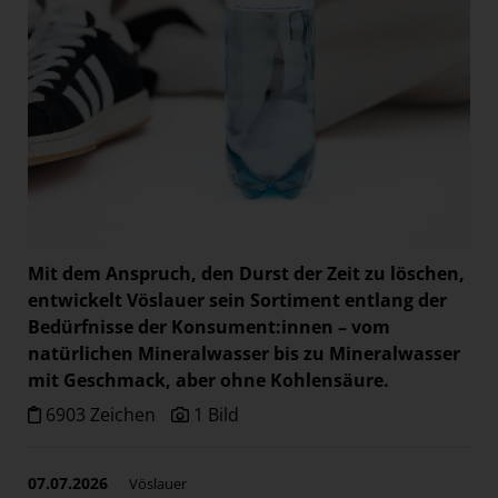
Paradies Garten
Raisin
section.d
Swiss Life Select
The Companion
The Hoxton
Unibail-Rodamco-Westfield
Mit dem Anspruch, den Durst der Zeit zu löschen,
Vöslauer
entwickelt Vöslauer sein Sortiment entlang der
NMK
Bedürfnisse der Konsument:innen – vom
MEDIA
natürlichen Mineralwasser bis zu
Mineralwasser
mit Geschmack, aber ohne Kohlensäure.
KONTAKT
6903 Zeichen
1 Bild
07.07.2026
Vöslauer