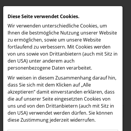
Diese Seite verwendet Cookies.
Wir verwenden unterschiedliche Cookies, um
Ihnen die best­mögliche Nutzung unserer Website
zu ermöglichen, sowie um unsere Website
fortlaufend zu verbessern. Mit Cookies werden
von uns sowie von Drittanbietern (auch mit Sitz in
den USA) unter anderem auch
personenbezogene Daten verarbeitet.
Media
/
NOAN
MELDUNGEN
Wir weisen in diesem Zusammenhang darauf hin,
MEDIA NOAN
MEDIA
dass Sie sich mit dem Klicken auf „Alle
akzeptieren“ damit ein­ver­standen erklären, dass
Alle
LOEBELL NORDBERG
die auf unserer Seite eingesetzten Cookies von
uns und von den Drittanbietern (auch mit Sitz in
ACCENTURE INTERACTIVE
den USA) verwendet werden dürfen. Sie können
ADEQAT
diese Zustimmung jederzeit widerrufen.
Akademie für orale Implantologie
Alle Einträge wurden geladen.