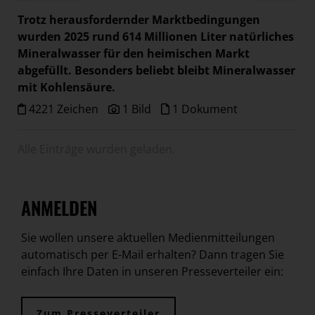
Paradies Garten
Trotz herausfordernder Marktbedingungen
Raisin
wurden 2025 rund 614 Millionen Liter natürliches
Mineralwasser für den heimischen Markt
section.d
abgefüllt. Besonders beliebt bleibt Mineralwasser
Swiss Life Select
mit Kohlensäure.
The Companion
4221 Zeichen
1 Bild
1 Dokument
The Hoxton
Alle Einträge wurden geladen.
Unibail-Rodamco-Westfield
Vöslauer
NMK
ANMELDEN
MEDIA
Sie wollen unsere aktuellen Medienmitteilungen
KONTAKT
automatisch per E-Mail erhalten? Dann tragen Sie
einfach Ihre Daten in unseren Presseverteiler ein:
Zum Presseverteiler