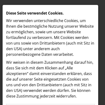
Diese Seite verwendet Cookies.
Wir verwenden unterschiedliche Cookies, um
Ihnen die best­mögliche Nutzung unserer Website
zu ermöglichen, sowie um unsere Website
fortlaufend zu verbessern. Mit Cookies werden
von uns sowie von Drittanbietern (auch mit Sitz in
den USA) unter anderem auch
personenbezogene Daten verarbeitet.
Meldungen
/
Forum Mineralwasser
MELDUNGEN
Wir weisen in diesem Zusammenhang darauf hin,
MELDUNGSÜBERSICHT FORUM
LOEBELL NORDBERG
dass Sie sich mit dem Klicken auf „Alle
MINERALWASSER
akzeptieren“ damit ein­ver­standen erklären, dass
INNER
die auf unserer Seite eingesetzten Cookies von
aehre
Alle
2026
uns und von den Drittanbietern (auch mit Sitz in
Astoria Artshow
den USA) verwendet werden dürfen. Sie können
diese Zustimmung jederzeit widerrufen.
B/S/H Hausgeräte
16.03.2026
Forum Mineralwasser