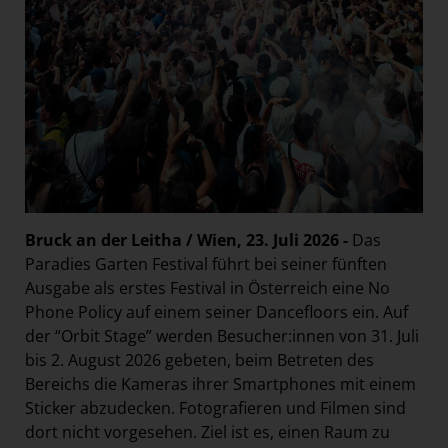
Paradies Garten
Raisin
section.d
Swiss Life Select
The Companion
The Hoxton
Unibail-Rodamco-Westfield
Bruck an der Leitha / Wien, 23. Juli 2026 -
Das
Vöslauer
Paradies Garten Festival führt bei seiner fünften
NMK
Ausgabe als erstes Festival in Österreich eine No
Phone Policy auf einem seiner Dancefloors ein. Auf
MEDIA
der “Orbit Stage” werden Besucher:innen von 31. Juli
KONTAKT
bis 2. August 2026 gebeten, beim Betreten des
Bereichs die Kameras ihrer Smartphones mit einem
Sticker abzudecken. Fotografieren und Filmen sind
dort nicht vorgesehen. Ziel ist es, einen Raum zu