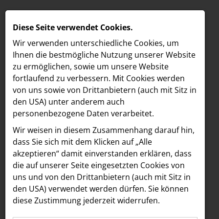
Diese Seite verwendet Cookies.
Wir verwenden unterschiedliche Cookies, um
Ihnen die best­mögliche Nutzung unserer Website
zu ermöglichen, sowie um unsere Website
fortlaufend zu verbessern. Mit Cookies werden
von uns sowie von Drittanbietern (auch mit Sitz in
den USA) unter anderem auch
personenbezogene Daten verarbeitet.
Meldungen
/
Paradies Garten
MELDUNGEN
Wir weisen in diesem Zusammenhang darauf hin,
MELDUNGSÜBERSICHT PARADIES
LOEBELL NORDBERG
dass Sie sich mit dem Klicken auf „Alle
GARTEN
akzeptieren“ damit ein­ver­standen erklären, dass
INNER
die auf unserer Seite eingesetzten Cookies von
aehre
Alle
2026
2024
2023
2022
uns und von den Drittanbietern (auch mit Sitz in
Astoria Artshow
den USA) verwendet werden dürfen. Sie können
diese Zustimmung jederzeit widerrufen.
B/S/H Hausgeräte
23.07.2026
Paradies Garten