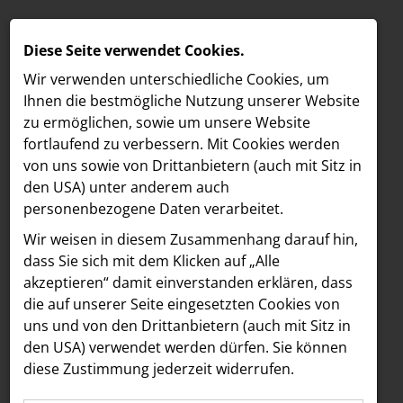
Diese Seite verwendet Cookies.
Wir verwenden unterschiedliche Cookies, um
Ihnen die best­mögliche Nutzung unserer Website
zu ermöglichen, sowie um unsere Website
fortlaufend zu verbessern. Mit Cookies werden
von uns sowie von Drittanbietern (auch mit Sitz in
den USA) unter anderem auch
personenbezogene Daten verarbeitet.
Meldungen
/
MELDUNGEN
Wir weisen in diesem Zusammenhang darauf hin,
MELDUNGSÜBERSICHT
LOEBELL NORDBERG
dass Sie sich mit dem Klicken auf „Alle
akzeptieren“ damit ein­ver­standen erklären, dass
INNER
Alle
die auf unserer Seite eingesetzten Cookies von
aehre
uns und von den Drittanbietern (auch mit Sitz in
Astoria Artshow
den USA) verwendet werden dürfen. Sie können
Alle Einträge wurden geladen.
diese Zustimmung jederzeit widerrufen.
B/S/H Hausgeräte