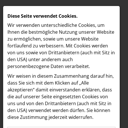
Diese Seite verwendet Cookies.
Wir verwenden unterschiedliche Cookies, um
Ihnen die best­mögliche Nutzung unserer Website
zu ermöglichen, sowie um unsere Website
fortlaufend zu verbessern. Mit Cookies werden
von uns sowie von Drittanbietern (auch mit Sitz in
den USA) unter anderem auch
personenbezogene Daten verarbeitet.
Meldungen
/
MELDUNGEN
Wir weisen in diesem Zusammenhang darauf hin,
MELDUNGSÜBERSICHT
LOEBELL NORDBERG
dass Sie sich mit dem Klicken auf „Alle
akzeptieren“ damit ein­ver­standen erklären, dass
INNER
Alle
die auf unserer Seite eingesetzten Cookies von
aehre
uns und von den Drittanbietern (auch mit Sitz in
Astoria Artshow
den USA) verwendet werden dürfen. Sie können
Alle Einträge wurden geladen.
diese Zustimmung jederzeit widerrufen.
B/S/H Hausgeräte