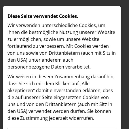
Diese Seite verwendet Cookies.
Wir verwenden unterschiedliche Cookies, um
Ihnen die best­mögliche Nutzung unserer Website
zu ermöglichen, sowie um unsere Website
fortlaufend zu verbessern. Mit Cookies werden
von uns sowie von Drittanbietern (auch mit Sitz in
den USA) unter anderem auch
personenbezogene Daten verarbeitet.
Meldungen
/
MELDUNGEN
Wir weisen in diesem Zusammenhang darauf hin,
MELDUNGSÜBERSICHT
LOEBELL NORDBERG
dass Sie sich mit dem Klicken auf „Alle
akzeptieren“ damit ein­ver­standen erklären, dass
INNER
Alle
die auf unserer Seite eingesetzten Cookies von
aehre
uns und von den Drittanbietern (auch mit Sitz in
Astoria Artshow
den USA) verwendet werden dürfen. Sie können
Alle Einträge wurden geladen.
diese Zustimmung jederzeit widerrufen.
B/S/H Hausgeräte