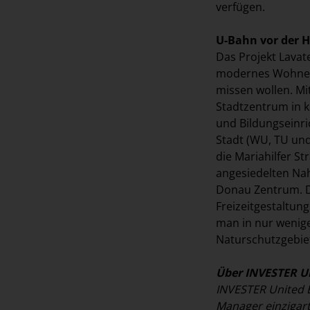
verfügen.
U-Bahn vor der 
Das Projekt Lavate
modernes Wohnen 
missen wollen. Mit
Stadtzentrum in k
und Bildungseinri
Stadt (WU, TU und
die Mariahilfer S
angesiedelten Nah
Donau Zentrum. D
Freizeitgestaltun
man in nur wenig
Naturschutzgebie
Über INVESTER Un
INVESTER United Be
Manager einzigar