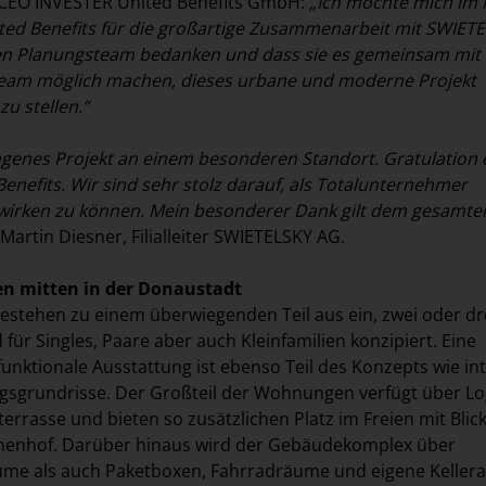
 CEO INVESTER United Benefits GmbH:
„Ich möchte mich im
ted Benefits für die großartige Zusammenarbeit mit SWIET
n Planungsteam bedanken und dass sie es gemeinsam mit
eam möglich machen, dieses urbane und moderne Projekt
 zu stellen.“
ungenes Projekt an einem besonderen Standort. Gratulation 
enefits. Wir sind sehr stolz darauf, als Totalunternehmer
wirken zu können. Mein besonderer Dank gilt dem gesamte
 Martin Diesner, Filialleiter SWIETELSKY AG.
 mitten in der Donaustadt
stehen zu einem überwiegenden Teil aus ein, zwei oder dr
für Singles, Paare aber auch Kleinfamilien konzipiert. Eine
unktionale Ausstattung ist ebenso Teil des Konzepts wie int
sgrundrisse. Der Großteil der Wohnungen verfügt über Lo
errasse und bieten so zusätzlichen Platz im Freien mit Blick
nenhof. Darüber hinaus wird der Gebäudekomplex über
me als auch Paketboxen, Fahrradräume und eigene Kellera