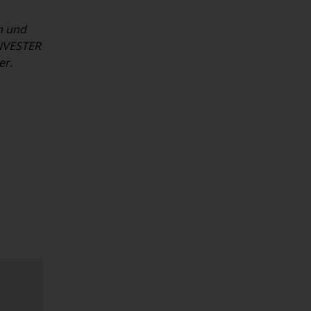
n und
INVESTER
er.