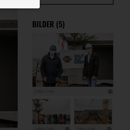
 ID auf Ihrem
 Funktion der
BILDER (5)
3 960 x 2 640
3 960 x 2 640
3 960 x 2 640