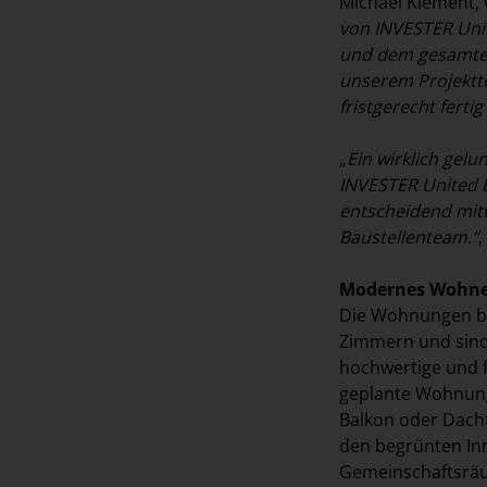
Michael Klement,
von INVESTER Uni
und dem gesamte
unserem Projektt
fristgerecht fertig
„Ein wirklich gel
INVESTER United B
entscheidend mit
Baustellenteam.“
,
Modernes Wohnen
Die Wohnungen be
Zimmern und sind 
hochwertige und f
geplante Wohnung
Balkon oder Dacht
den begrünten In
Gemeinschaftsräu