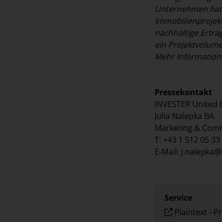
Unternehmen hat s
Immobilienprojekt
nachhaltige Ertra
ein Projektvolume
Mehr Information
Pressekontakt
INVESTER United 
Julia Nalepka BA
Marketing & Com
T: +43 1 512 05 33
E-Mail:
j.nalepka@
Service
Plaintext
-
Pr