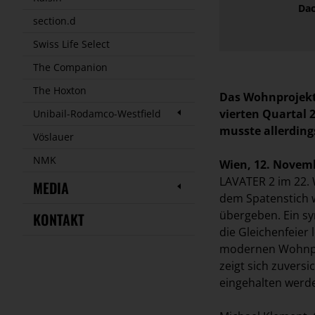
Dac
section.d
Swiss Life Select
The Companion
The Hoxton
Das Wohnprojekt
vierten Quartal 2
Unibail-Rodamco-Westfield
musste allerding
Vöslauer
NMK
Wien, 12. Novem
LAVATER 2 im 22. 
MEDIA
dem Spatenstich w
übergeben. Ein s
KONTAKT
die Gleichenfeier 
modernen Wohnproj
zeigt sich zuversi
eingehalten werd