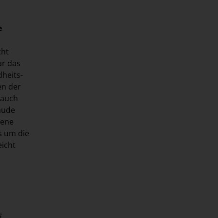
e
cht
ur das
heits-
en der
 auch
bäude
gene
s um die
eicht
s