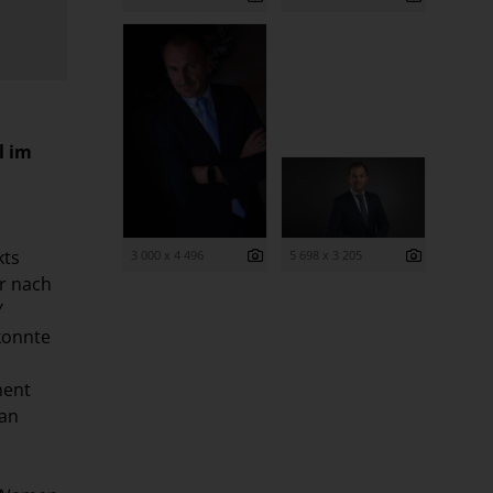
l im
kts
3 000 x 4 496
5 698 x 3 205
r nach
Y
konnte
ment
lan