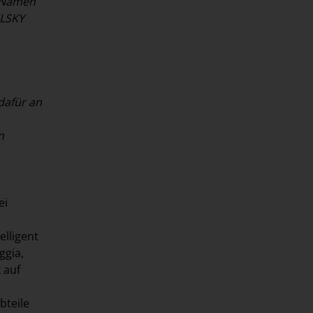
 Namen
ELSKY
dafür an
n
ei
elligent
ggia,
 auf
bteile