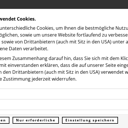
rwendet Cookies.
nterschiedliche Cookies, um Ihnen die best­mögliche Nutz
glichen, sowie um unsere Website fortlaufend zu verbesse
sowie von Drittanbietern (auch mit Sitz in den USA) unter
ne Daten verarbeitet.
iesem Zusammenhang darauf hin, dass Sie sich mit dem Klick
it ein­ver­standen erklären, dass die auf unserer Seite ein
 den Drittanbietern (auch mit Sitz in den USA) verwendet 
e Zustimmung jederzeit widerrufen.
ookies ermöglichen grundlegende Funktionen und sind für d
eiche für Wohnprojekt
Funktion der Website erforderlich. Diese Cookies speichern
kies erfassen Informationen anonym. Diese Informationen h
genen Daten und werden an keine Dritten übermittelt.
R 2 in Wien Donaustadt
e unsere Besucher unsere Website nutzen.
ren
Nur erforderliche
Einstellung speichern
ümer der Website (Erstanbieter)