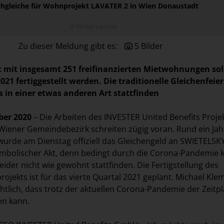
hgleiche für Wohnprojekt LAVATER 2 in Wien Donaustadt
© Philipp Lipiarski
Zu dieser Meldung gibt es:
5 Bilder
 mit insgesamt 251 freifinanzierten Mietwohnungen sol
021 fertiggestellt werden. Die traditionelle Gleichenfeier
s in einer etwas anderen Art stattfinden
ber 2020
– Die Arbeiten des INVESTER United Benefits Proje
Wiener Gemeindebezirk schreiten zügig voran. Rund ein Jah
urde am Dienstag offiziell das Gleichengeld an SWIETELSK
ymbolischer Akt, denn bedingt durch die Corona-Pandemie 
leider nicht wie gewohnt stattfinden. Die Fertigstellung des
ekts ist für das vierte Quartal 2021 geplant. Michael Kle
chtlich, dass trotz der aktuellen Corona-Pandemie der Zeitp
en kann.