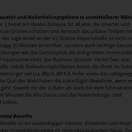
Haustür und Naherholungsgebiete in unmittelbarer Näh
r 2 bietet ein ideales Zuhause für all jene, die smartes und
im Grünen schätzen und dennoch das urbane Treiben ni
 der Lage direkt an der U2-Station Aspernstraße ist nicht n
napp 20 Minuten erreichbar, sondern auch wichtige Gesund
chtungen wie das Donauspital, die drei größten Universität
 Hauptuniversität), das Business Quartier Viertel Zwei aber
traße. Lokale Einkaufsmöglichkeiten bieten die direkt im Ge
versorger wie u.a. BILLA, BIPA & Hofer sowie das nahegele
ie Qual der Wahl haben die zukünftigen Bewohner, wenn e
g geht: Sowohl mit der U-Bahn als auch mit dem Fahrrad err
en Minuten die Alte Donau und das Naherholungs- und
t Lobau.
ited Benefits
nefits ist ein unabhängiger Initiator, Entwickler und Asset
tiger Immobilienprojekte im zentraleuropäischen Raum. Da