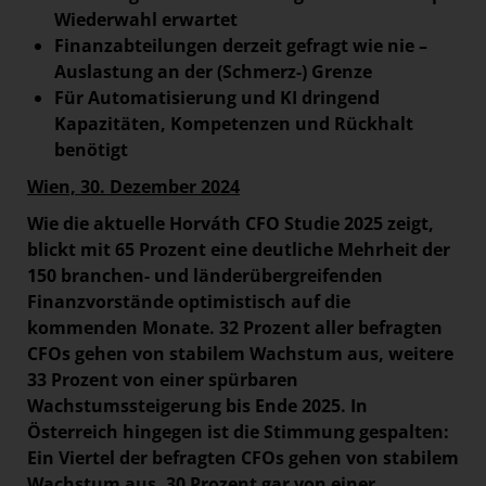
Paradies Garten
Wiederwahl erwartet
Finanzabteilungen derzeit gefragt wie nie –
Raisin
Auslastung an der (Schmerz-) Grenze
section.d
Für Automatisierung und KI dringend
Kapazitäten, Kompetenzen und Rückhalt
Swiss Life Select
benötigt
The Companion
Wien, 30. Dezember 2024
The Hoxton
Wie die aktuelle Horváth CFO Studie 2025 zeigt,
Unibail-Rodamco-Westfield
blickt mit 65 Prozent eine deutliche Mehrheit der
Vöslauer
150 branchen- und länderübergreifenden
Finanzvorstände optimistisch auf die
NMK
kommenden Monate. 32 Prozent aller befragten
MEDIA
CFOs gehen von stabilem Wachstum aus, weitere
33 Prozent von einer spürbaren
KONTAKT
Wachstumssteigerung bis Ende 2025. In
Österreich hingegen ist die Stimmung gespalten:
Ein Viertel der befragten CFOs gehen von stabilem
Wachstum aus, 30 Prozent gar von einer