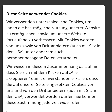
Diese Seite verwendet Cookies.
Wir verwenden unterschiedliche Cookies, um
Ihnen die best­mögliche Nutzung unserer Website
zu ermöglichen, sowie um unsere Website
fortlaufend zu verbessern. Mit Cookies werden
von uns sowie von Drittanbietern (auch mit Sitz in
den USA) unter anderem auch
personenbezogene Daten verarbeitet.
Meldungen
/
MELDUNGEN
Wir weisen in diesem Zusammenhang darauf hin,
Text
Bilder
LOEBELL NORDBERG
dass Sie sich mit dem Klicken auf „Alle
akzeptieren“ damit ein­ver­standen erklären, dass
INNER
30.12.2024
die auf unserer Seite eingesetzten Cookies von
Österreichische CFOs
aehre
uns und von den Drittanbietern (auch mit Sitz in
Astoria Artshow
den USA) verwendet werden dürfen. Sie können
blicken gespalten in
diese Zustimmung jederzeit widerrufen.
B/S/H Hausgeräte
die Zukunft