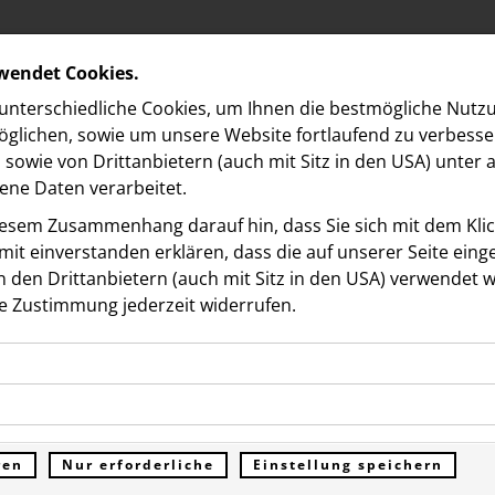
rwendet Cookies.
nterschiedliche Cookies, um Ihnen die best­mögliche Nutz
glichen, sowie um unsere Website fortlaufend zu verbesse
sowie von Drittanbietern (auch mit Sitz in den USA) unter
ne Daten verarbeitet.
iesem Zusammenhang darauf hin, dass Sie sich mit dem Klick
it ein­ver­standen erklären, dass die auf unserer Seite ein
 den Drittanbietern (auch mit Sitz in den USA) verwendet 
e Zustimmung jederzeit widerrufen.
ookies ermöglichen grundlegende Funktionen und sind für d
eld Donau Zentrum launc
Funktion der Website erforderlich. Diese Cookies speichern
kies erfassen Informationen anonym. Diese Informationen h
genen Daten und werden an keine Dritten übermittelt.
lig Mentoring-Programm 
e unsere Besucher unsere Website nutzen.
ren
Nur erforderliche
Einstellung speichern
ümer der Website (Erstanbieter)