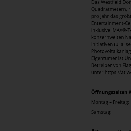
Das Westfield Don
Quadratmetern, ru
pro Jahr das größ
Entertainment-Cen
inklusive IMAX®-
konzernweiten Nac
Initiativen (u. a.
Photovoltaikanlag
Eigentümer ist Un
Betreiber von Fla
unter
https://at.
Öffnungszeiten 
Montag – Frei
Samstag: 0