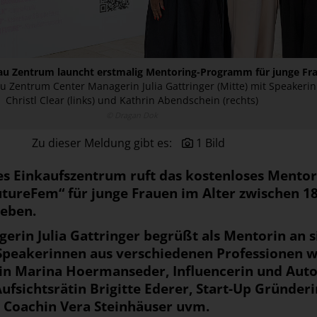
au Zentrum launcht erstmalig Mentoring-Programm für junge Fr
u Zentrum Center Managerin Julia Gattringer (Mitte) mit Speakeri
Christl Clear (links) und Kathrin Abendschein (rechts)
© Dragan Dok
Zu dieser Meldung gibt es:
1 Bild
es Einkaufszentrum ruft das kostenloses Mentor
ureFem“ für junge Frauen im Alter zwischen 1
Leben.
gerin Julia Gattringer begrüßt als Mentorin an 
peakerinnen aus verschiedenen Professionen w
n Marina Hoermanseder, Influencerin und Auto
 Aufsichtsrätin Brigitte Ederer, Start-Up Gründeri
 Coachin Vera Steinhäuser uvm.