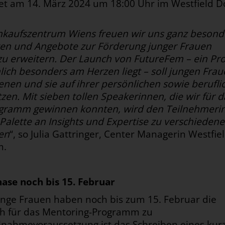
et am 14. März 2024 um 18:00 Uhr im Westfield 
inkaufszentrum Wiens freuen wir uns ganz besond
iven und Angebote zur Förderung junger Frauen
 zu erweitern. Der Launch von FutureFem – ein Pro
lich besonders am Herzen liegt – soll jungen Frau
enen und sie auf ihrer persönlichen sowie berufli
zen. Mit sieben tollen Speakerinnen, die wir für d
gramm gewinnen konnten, wird den Teilnehmeri
e Palette an Insights und Expertise zu verschieden
en
“, so Julia Gattringer, Center Managerin Westfie
m.
se noch bis 15. Februar
junge Frauen haben noch bis zum 15. Februar die
ich für das Mentoring-Programm zu
nahmevoraussetzung ist das Schreiben eines kur