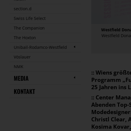
section.d
Swiss Life Select
The Companion
Westfield Don
Westfield Dona
The Hoxton
Unibail-Rodamco-Westfield
Vöslauer
NMK
:: Wiens größt
MEDIA
Programm „Fut
25 Jahren ins 
KONTAKT
:: Center Mana
Abenden Top-S
Modedesigneri
Christl Clear,
Kosima Kovar,