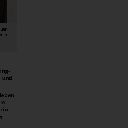
auen
nnen
ing-
8 und
sieben
ie
rin
n