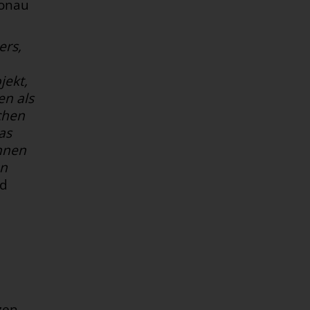
Donau
ers,
jekt,
en als
chen
as
nnen
en
ld
zen