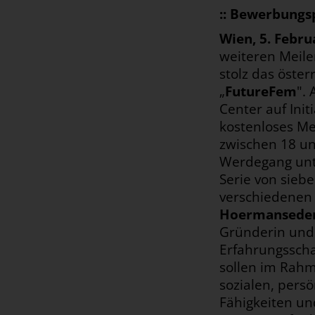
:: Bewerbungsp
Wien, 5. Febru
weiteren Meile
stolz das öste
„
FutureFem
".
Center auf Init
kostenloses Me
zwischen 18 un
Werdegang unte
Serie von sieb
verschiedenen
Hoermansede
Gründerin und
Erfahrungsscha
sollen im Rahm
sozialen, pers
Fähigkeiten un