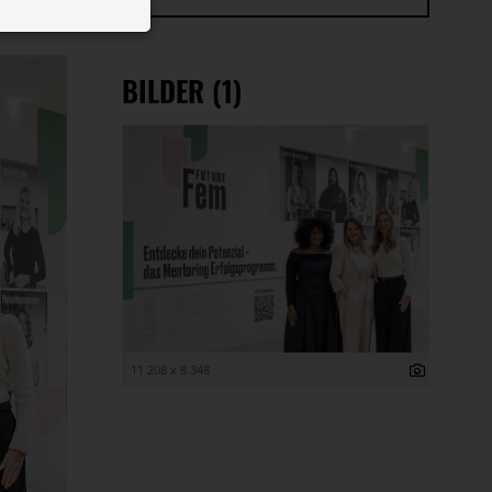
 ID auf Ihrem
 Funktion der
BILDER (1)
11 208 x 8 348