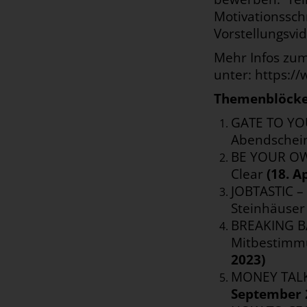
Motivationssch
Vorstellungsvi
Mehr Infos zu
unter:
https:/
Themenblöcke
GATE TO YOU
Abendschei
BE YOUR OWN
Clear
(18. A
JOBTASTIC –
Steinhäuse
BREAKING BA
Mitbestimmu
2023)
MONEY TALK 
September 