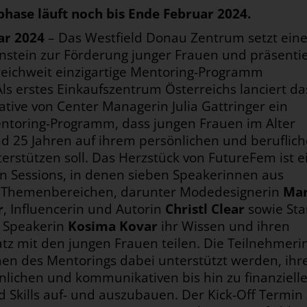
hase läuft noch bis Ende Februar 2024.
ar 2024
– Das Westfield Donau Zentrum setzt ein
nstein zur Förderung junger Frauen und präsentie
rreichweit einzigartige Mentoring-Programm
 Als erstes Einkaufszentrum Österreichs lanciert da
iative von Center Managerin Julia Gattringer ein
ntoring-Programm, dass jungen Frauen im Alter
d 25 Jahren auf ihrem persönlichen und beruflic
rstützen soll. Das Herzstück von FutureFem ist e
en Sessions, in denen sieben Speakerinnen aus
 Themenbereichen, darunter Modedesignerin
Mar
r
, Influencerin und Autorin
Christl Clear
sowie Sta
 Speakerin
Kosima Kovar
ihr Wissen und ihren
tz mit den jungen Frauen teilen. Die Teilnehmer
en des Mentorings dabei unterstützt werden, ihr
önlichen und kommunikativen bis hin zu finanziell
d Skills auf- und auszubauen. Der Kick-Off Termi