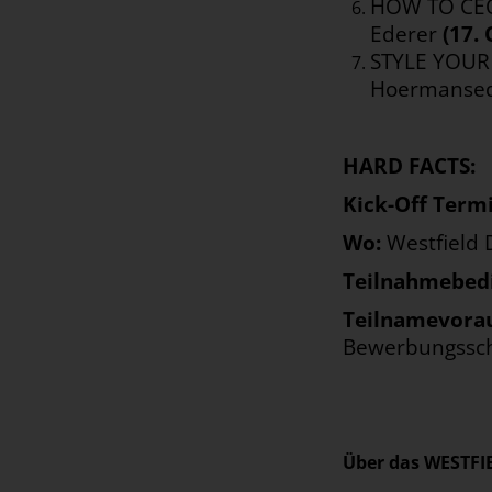
HOW TO CEO 
Ederer
(17.
STYLE YOUR 
Hoermanse
HARD FACTS:
Kick-Off Term
Wo:
Westfield
Teilnahmebed
Teilnamevora
Bewerbungssc
Über das WESTF