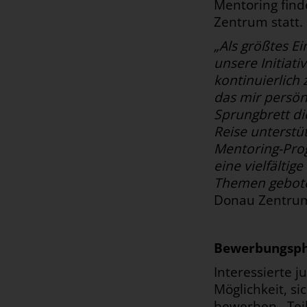
Mentoring find
Zentrum statt.
„Als größtes E
unsere Initiat
kontinuierlich
das mir persön
Sprungbrett di
Reise unterstüt
Mentoring-Pro
eine vielfältig
Themen gebot
Donau Zentru
Bewerbungspha
Interessierte 
Möglichkeit, s
bewerben. Teil