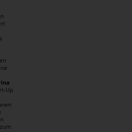
en
rt
s
hen
ine
ina
rt-Up
innen
e
en
n zum