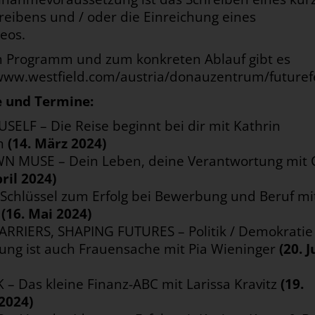
reibens und / oder die Einreichung eines
deos.
m Programm und zum konkreten Ablauf gibt es
/www.westfield.com/austria/donauzentrum/future
 und Termine:
SELF – Die Reise beginnt bei dir mit Kathrin
n
(14. März 2024)
 MUSE – Dein Leben, deine Verantwortung mit C
pril 2024)
 Schlüssel zum Erfolg bei Bewerbung und Beruf mi
r
(16. Mai 2024)
RRIERS, SHAPING FUTURES – Politik / Demokratie 
ng ist auch Frauensache mit Pia Wieninger
(20. J
– Das kleine Finanz-ABC mit Larissa Kravitz
(19.
2024)