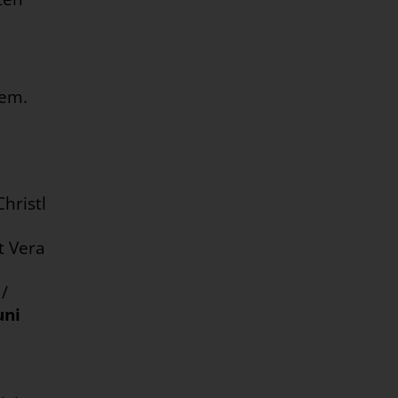
fem
.
hristl
t Vera
/
uni