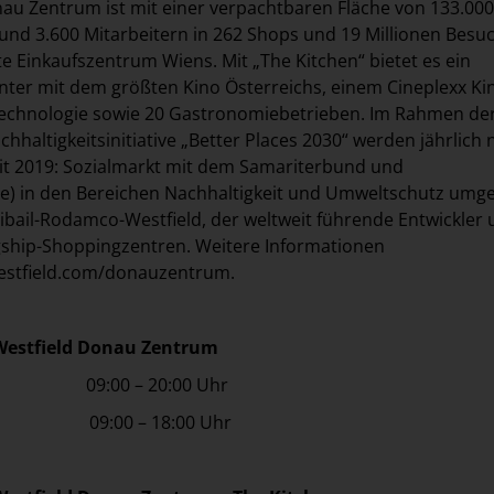
au Zentrum ist mit einer verpachtbaren Fläche von 133.000
nd 3.600 Mitarbeitern in 262 Shops und 19 Millionen Besu
te Einkaufszentrum Wiens. Mit „The Kitchen“ bietet es ein
ter mit dem größten Kino Österreichs, einem Cineplexx Ki
Technologie sowie 20 Gastronomiebetrieben. Im Rahmen de
hhaltigkeitsinitiative „Better Places 2030“ werden jährlich
 seit 2019: Sozialmarkt mit dem Samariterbund und
e) in den Bereichen Nachhaltigkeit und Umweltschutz umge
ibail-Rodamco-Westfield, der weltweit führende Entwickler
gship-Shoppingzentren. Weitere Informationen
westfield.com/donauzentrum
.
Westfield Donau Zentrum
tag: 09:00 – 20:00 Uhr
9:00 – 18:00 Uhr