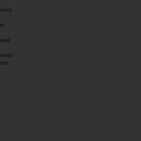
chern
no
r
 neue
setzt.
 und