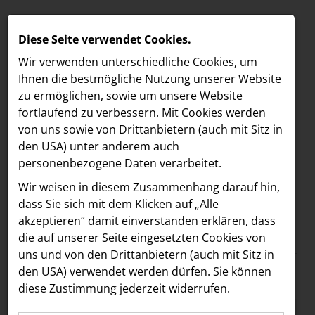
Diese Seite verwendet Cookies.
Wir verwenden unterschiedliche Cookies, um
Ihnen die best­mögliche Nutzung unserer Website
zu ermöglichen, sowie um unsere Website
fortlaufend zu verbessern. Mit Cookies werden
von uns sowie von Drittanbietern (auch mit Sitz in
den USA) unter anderem auch
personenbezogene Daten verarbeitet.
Media
/
Habibi & Hawara
/
Logo
MELDUNGEN
Wir weisen in diesem Zusammenhang darauf hin,
MEDIA LOGO
MEDIA
dass Sie sich mit dem Klicken auf „Alle
akzeptieren“ damit ein­ver­standen erklären, dass
Alle
2022
LOEBELL NORDBERG
die auf unserer Seite eingesetzten Cookies von
uns und von den Drittanbietern (auch mit Sitz in
ACCENTURE INTERACTIVE
den USA) verwendet werden dürfen. Sie können
ADEQAT
diese Zustimmung jederzeit widerrufen.
Akademie für orale Implantologie