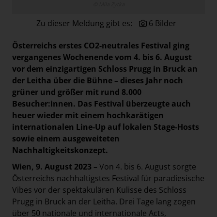
© Mila Zytka
Paradies Garten
Zu dieser Meldung gibt es:
6 Bilder
Raisin
section.d
Österreichs erstes CO2-neutrales Festival ging
Swiss Life Select
vergangenes Wochenende vom 4. bis 6. August
vor dem einzigartigen Schloss Prugg in Bruck an
The Companion
der Leitha über die Bühne – dieses Jahr noch
The Hoxton
grüner und größer mit rund 8.000
Besucher:innen. Das Festival überzeugte auch
Unibail-Rodamco-Westfield
heuer wieder mit einem hochkarätigen
Vöslauer
internationalen Line-Up auf lokalen Stage-Hosts
NMK
sowie einem ausgeweiteten
Nachhaltigkeitskonzept.
MEDIA
Wien, 9. August 2023 –
Von 4. bis 6. August sorgte
KONTAKT
Österreichs nachhaltigstes Festival für paradiesische
Vibes vor der spektakulären Kulisse des Schloss
Prugg in Bruck an der Leitha. Drei Tage lang zogen
über 50 nationale und internationale Acts,