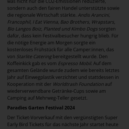
was nicht nur die CO2-Emissionen reduzierte,
sondern auch den fairen Handel unterstützte sowie
die regionale Wirtschaft stärkte.
Andis Arancini,
Francophil, I Eat Vienna, Bao Brothers, Wrapstars,
Bio Langos Boiz, Planted und Kimbo Dogs
sorgten
dafür, dass kein Festivalbesucher hungrig blieb. Für
die nötige Energie am Morgen sorgte ein
kostenloses Frühstück für alle Camper:innen, das
von
Starlite Catering
bereitgestellt wurde. Den
Koffeinkick gab es vom
Espresso Mobil
. Auf dem
gesamten Gelände wurde zudem wie bereits letztes
Jahr auf Einwegplastik verzichtet und stattdessen in
Kooperation mit der
Worldtrash Foundation
auf
wiederverwendbare Getränke-Cups sowie am
Camping auf Mehrweg-Teller gesetzt.
Paradies Garten Festival 2024
Der Ticket-Vorverkauf mit den vergünstigten Super
Early Bird Tickets für das nächste Jahr startet heute