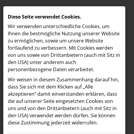
Diese Seite verwendet Cookies.
Wir verwenden unterschiedliche Cookies, um
Ihnen die best­mögliche Nutzung unserer Website
zu ermöglichen, sowie um unsere Website
fortlaufend zu verbessern. Mit Cookies werden
von uns sowie von Drittanbietern (auch mit Sitz in
den USA) unter anderem auch
personenbezogene Daten verarbeitet.
Meldungen
/
Paradies Garten
MELDUNGEN
Wir weisen in diesem Zusammenhang darauf hin,
Text
Bilder
LOEBELL NORDBERG
dass Sie sich mit dem Klicken auf „Alle
akzeptieren“ damit ein­ver­standen erklären, dass
INNER
09.08.2023
die auf unserer Seite eingesetzten Cookies von
Paradies Garten
aehre
uns und von den Drittanbietern (auch mit Sitz in
Astoria Artshow
den USA) verwendet werden dürfen. Sie können
Festival feiert
diese Zustimmung jederzeit widerrufen.
B/S/H Hausgeräte
erfolgreich 2. Ausgabe