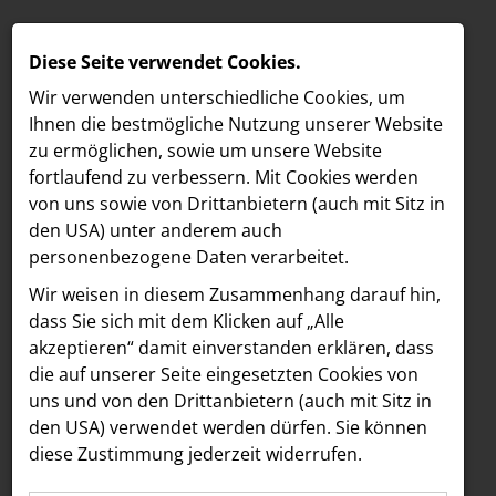
Diese Seite verwendet Cookies.
Wir verwenden unterschiedliche Cookies, um
Ihnen die best­mögliche Nutzung unserer Website
zu ermöglichen, sowie um unsere Website
fortlaufend zu verbessern. Mit Cookies werden
von uns sowie von Drittanbietern (auch mit Sitz in
den USA) unter anderem auch
personenbezogene Daten verarbeitet.
Meldungen
/
MELDUNGEN
Wir weisen in diesem Zusammenhang darauf hin,
MELDUNGSÜBERSICHT
LOEBELL NORDBERG
dass Sie sich mit dem Klicken auf „Alle
akzeptieren“ damit ein­ver­standen erklären, dass
INNER
Alle
die auf unserer Seite eingesetzten Cookies von
aehre
uns und von den Drittanbietern (auch mit Sitz in
Astoria Artshow
den USA) verwendet werden dürfen. Sie können
Alle Einträge wurden geladen.
diese Zustimmung jederzeit widerrufen.
B/S/H Hausgeräte