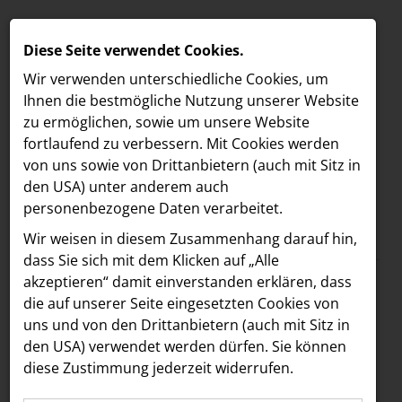
Diese Seite verwendet Cookies.
Wir verwenden unterschiedliche Cookies, um
Ihnen die best­mögliche Nutzung unserer Website
zu ermöglichen, sowie um unsere Website
fortlaufend zu verbessern. Mit Cookies werden
von uns sowie von Drittanbietern (auch mit Sitz in
den USA) unter anderem auch
personenbezogene Daten verarbeitet.
Meldungen
/
The Hoxton
MELDUNGEN
Wir weisen in diesem Zusammenhang darauf hin,
Text
Bilder
LOEBELL NORDBERG
dass Sie sich mit dem Klicken auf „Alle
akzeptieren“ damit ein­ver­standen erklären, dass
INNER
02.04.2024
die auf unserer Seite eingesetzten Cookies von
Bouvier, Salon
aehre
uns und von den Drittanbietern (auch mit Sitz in
Astoria Artshow
den USA) verwendet werden dürfen. Sie können
Paradise, Cayo Coco:
diese Zustimmung jederzeit widerrufen.
B/S/H Hausgeräte
Drei neue Foodie-