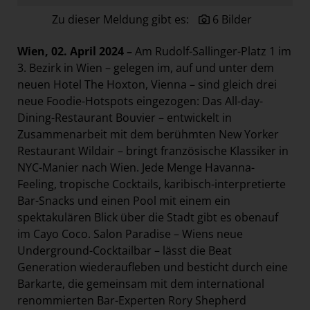
Paradies Garten
Zu dieser Meldung gibt es:
6 Bilder
Raisin
Wien, 02. April 2024 –
Am Rudolf-Sallinger-Platz 1 im
section.d
3. Bezirk in Wien – gelegen im, auf und unter dem
Swiss Life Select
neuen Hotel The Hoxton, Vienna – sind gleich drei
neue Foodie-Hotspots eingezogen: Das All-day-
The Companion
Dining-Restaurant Bouvier – entwickelt in
The Hoxton
Zusammenarbeit mit dem berühmten New Yorker
Unibail-Rodamco-Westfield
Restaurant Wildair – bringt französische Klassiker in
NYC-Manier nach Wien. Jede Menge Havanna-
Vöslauer
Feeling, tropische Cocktails, karibisch-interpretierte
NMK
Bar-Snacks und einen Pool mit einem ein
spektakulären Blick über die Stadt gibt es obenauf
MEDIA
im Cayo Coco. Salon Paradise – Wiens neue
KONTAKT
Underground-Cocktailbar – lässt die Beat
Generation wiederaufleben und besticht durch eine
Barkarte, die gemeinsam mit dem international
renommierten Bar-Experten Rory Shepherd