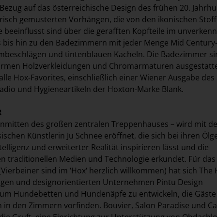
ezug auf das österreichische Design des frühen 20. Jahrh
isch gemusterten Vorhängen, die von den ikonischen Stoff
 beeinflusst sind über die gerafften Kopfteile im unverken
os bis hin zu den Badezimmern mit jeder Menge Mid Century-
mbeschlägen und tintenblauen Kacheln. Die Badezimmer si
warmen Holzverkleidungen und Chromarmaturen ausgestatte
alle Hox-Favorites, einschließlich einer Wiener Ausgabe des 
adio und Hygieneartikeln der Hoxton-Marke Blank.
R
 inmitten des großen zentralen Treppenhauses – wird mit d
sischen Künstlerin
Ju Schnee
eröffnet, die sich bei ihren Öl
telligenz und erweiterter Realität inspirieren lässt und die
n traditionellen Medien und Technologie erkundet. Für das
ierbeiner sind im ‘Hox‘ herzlich willkommen) hat sich The
igen und designorientierten Unternehmen
Pintu Design
m Hundebetten und Hundenäpfe zu entwickeln, die Gäste
 in den Zimmern vorfinden. Bouvier, Salon Paradise und C
 die
Gruft
, eine Einrichtung zur Unterstützung von Obdachlo