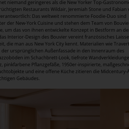
hnet niemand geringeres als die New Yorker Top-Gastrono
erüchtigten Restaurants Wildair, Jeremiah Stone und Fabian
verantwortlich: Das weltweit renommierte Foodie-Duo sind
eter der New-York Cuisine und stehen dem Team von Bouvie
ite, um das von ihnen entwickelte Konzept in Bestform an de
as Interior-Design des Bouvier vereint französisches Laisse
it, die man aus New York City kennt. Materialien wie Traver
n der ursprünglichen Außenfassade in den Innenraum des
azzoböden im Schachbrett-Look, tiefrote Wandverkleidunge
tz, pinkfarbene Pflanzgefäße, 1950er-inspirierte, maßgeschn
chtobjekte und eine offene Küche zitieren die Midcentury-Ä
ächtigen Gebäudes.