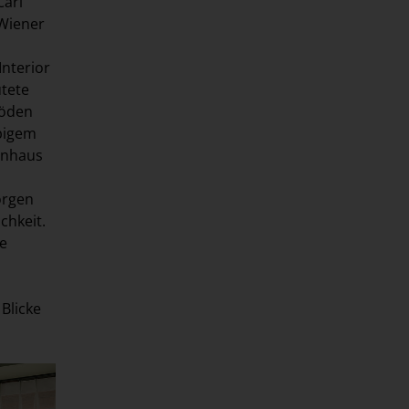
Carl
 Wiener
Interior
utete
böden
ppigem
enhaus
orgen
chkeit.
ke
Blicke