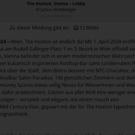
The Hoxton, Vienna – Lobby
© Julius Hirtzberger
© Julius Hirtzberger
Zu dieser Meldung gibt es:
13 Bilder
24 –
Wien, The Hoxton ist endlich da! Mit 1. April 2024 eröff
 am Rudolf-Sallinger-Platz 1 im 3. Bezirk in Wien offiziell s
, Vienna befindet sich in einem modernistischen Wahrzeic
iner kubanisch inspirierten Rooftop-Bar samt schillerndem 
ck über die Stadt, dem Bistro Bouvier mit NYC-Charakter, d
tailbar Salon Paradise, 196 gemütlichen Zimmern und den
unity Spaces etwas völlig Neues für Wienerinnen und Wie
t dafür prädestiniert, Gästen aus aller Welt eine weniger er
u zeigen – verspielt und elegant, mit einem Hauch von
Mid Century-Flair, gepaart mit der für The Hoxton typischen
signästhetik.