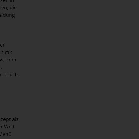
zen, die
eidung
der
it mit
n wurden
d
,
r
und T-
zept als
r Welt
 Menü