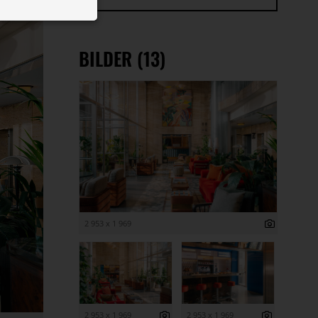
 ID auf Ihrem
 Funktion der
BILDER (13)
2 953 x 1 969
2 953 x 1 969
2 953 x 1 969