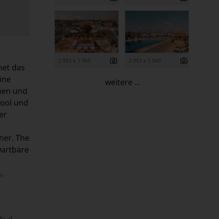
2 953 x 1 969
2 953 x 1 969
net das
eine
weitere ...
hen und
Pool und
er
ner. The
wartbare
,