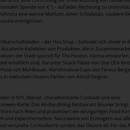
ptionalen Spende von € 1,– auf jeder Rechnung zu unterstüt
nsitz eine warme Mahlzeit, einen Schlafplatz, saubere Kl
usche ermöglichen.
chbarschaftsladen – der Hox Shop – befindet sich direkt in 
e kuratierte Kollektion von Produkten, die in Zusammenarbe
tiven der Stadt speziell für The Hoxton, Vienna entworfe
tel erhältlich sind, darunter Snack Plates von
One Of A Kin
rhüte von
Mühlbauer
, Marshmallow-Cups von
Teresa Berge
s in exklusiven Hoxton-Farben von
Astrid Deigner
.
siker in NYC-Manier, charakterstarke Cocktails und eine
turwein-Karte: Das All-day-dining-Restaurant Bouvier bringt
Vivre nach Wien und präsentiert ein einzigartiges Food-Kon
m und Experimentellem. Naturweine von Erzeugern aus alle
nd verspielte Cocktailkarte runden das Oeuvre ab. Für das