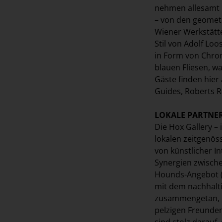
nehmen allesamt B
– von den geometr
Wiener Werkstätte
Stil von Adolf Lo
in Form von Chro
blauen Fliesen, 
Gäste finden hier 
Guides, Roberts R
LOKALE PARTNE
Die Hox Gallery –
lokalen zeitgenös
von künstlicher In
Synergien zwische
Hounds-Angebot (V
mit dem nachhalt
zusammengetan, u
pelzigen Freunden
sind stolz darauf,