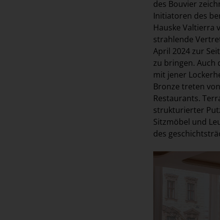
des Bouvier zeic
Initiatoren des b
Hauske Valtierra 
strahlende Vertr
April 2024 zur Se
zu bringen. Auch d
mit jener Lockerhe
Bronze treten vo
Restaurants. Terr
strukturierter Pu
Sitzmöbel und Leu
des geschichtstr