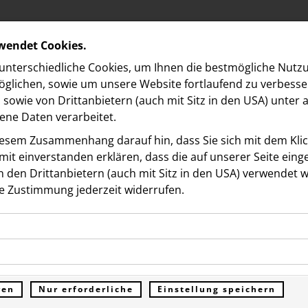
rwendet Cookies.
nterschiedliche Cookies, um Ihnen die best­mögliche Nutz
glichen, sowie um unsere Website fortlaufend zu verbesse
sowie von Drittanbietern (auch mit Sitz in den USA) unter
ne Daten verarbeitet.
iesem Zusammenhang darauf hin, dass Sie sich mit dem Klick
it ein­ver­standen erklären, dass die auf unserer Seite ein
 den Drittanbietern (auch mit Sitz in den USA) verwendet 
on
e Zustimmung jederzeit widerrufen.
ookies ermöglichen grundlegende Funktionen und sind für d
own zum Opening: The
Funktion der Website erforderlich. Diese Cookies speichern
kies erfassen Informationen anonym. Diese Informationen h
genen Daten und werden an keine Dritten übermittelt.
 Vienna eröffnet am 1. Ap
e unsere Besucher unsere Website nutzen.
ren
Nur erforderliche
Einstellung speichern
ümer der Website (Erstanbieter)