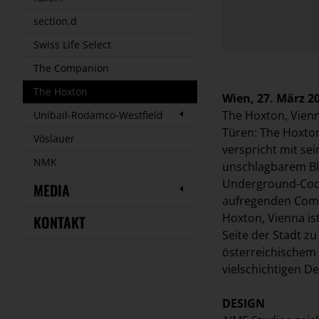
section.d
Swiss Life Select
The Companion
The Hoxton
Wien, 27. März 20
The Hoxton, Vienna
Unibail-Rodamco-Westfield
Türen: The Hoxton
Vöslauer
verspricht mit se
NMK
unschlagbarem Bli
Underground-Cock
MEDIA
aufregenden Comm
Hoxton, Vienna is
KONTAKT
Seite der Stadt z
österreichischem 
vielschichtigen De
DESIGN