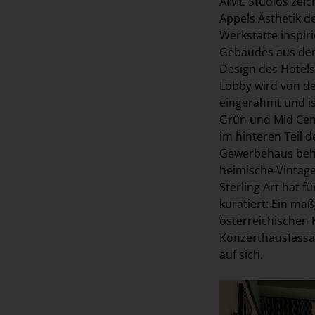
AIME Studios zeich
Appels Ästhetik d
Werkstätte inspir
Gebäudes aus den 
Design des Hotels 
Lobby wird von d
eingerahmt und is
Grün und Mid Cen
im hinteren Teil 
Gewerbehaus behe
heimische Vintage
Sterling Art hat 
kuratiert: Ein ma
österreichischen 
Konzerthausfassad
auf sich.