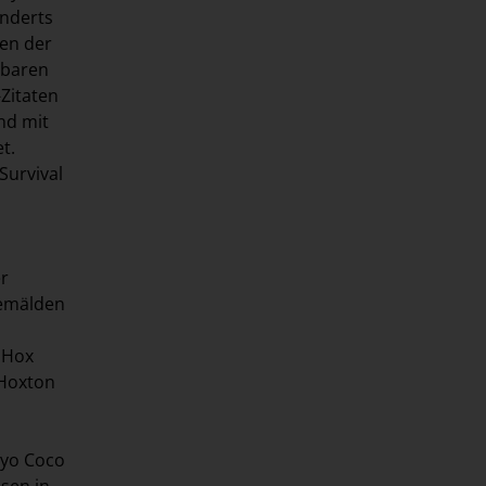
underts
en der
nbaren
Zitaten
nd mit
t.
Survival
er
gemälden
 Hox
 Hoxton
ayo Coco
sen in