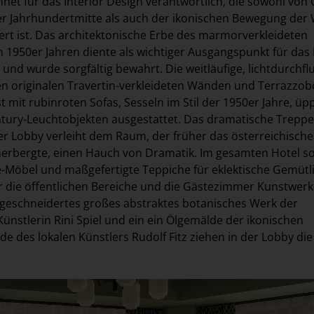
net für das Interior Design verantwortlich, die sowohl von 
er Jahrhundertmitte als auch der ikonischen Bewegung der
iert ist. Das architektonische Erbe des marmorverkleideten
1950er Jahren diente als wichtiger Ausgangspunkt für das 
und wurde sorgfältig bewahrt. Die weitläufige, lichtdurchfl
en originalen Travertin-verkleideten Wänden und Terrazzo
t mit rubinroten Sofas, Sesseln im Stil der 1950er Jahre, ü
tury-Leuchtobjekten ausgestattet. Das dramatische Trepp
der Lobby verleiht dem Raum, der früher das österreichische
rbergte, einen Hauch von Dramatik. Im gesamten Hotel s
-Möbel und maßgefertigte Teppiche für eklektische Gemütli
für die öffentlichen Bereiche und die Gästezimmer Kunstwer
ßgeschneidertes großes abstraktes botanisches Werk der
Künstlerin Rini Spiel und ein ein Ölgemälde der ikonischen
e des lokalen Künstlers Rudolf Fitz ziehen in der Lobby die 