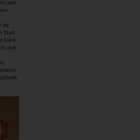
men und
 von
r ab
n Start
z-Faire
tin und
n,
eiderte
sthetik