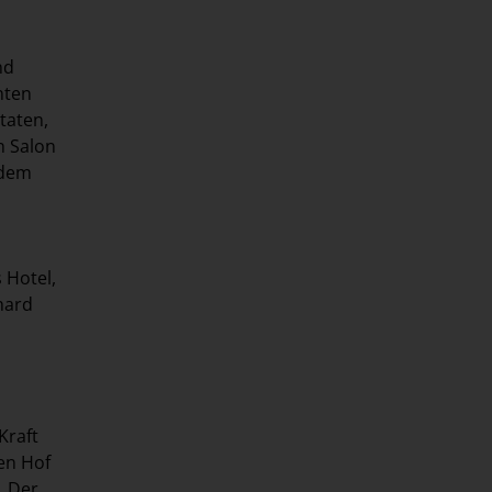
nd
nten
taten,
n Salon
 dem
 Hotel,
hard
Kraft
en Hof
. Der