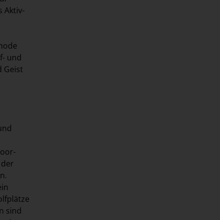
 Aktiv-
thode
f- und
d Geist
 und
door-
 der
n.
ein
lfplätze
n sind