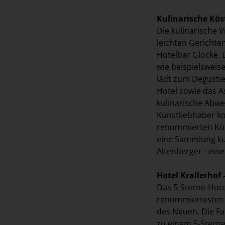
Kulinarische Kös
Die kulinarische V
leichten Gerichte
Hotelbar Glocke. 
wie beispielsweis
lädt zum Degustie
Hotel sowie das A
kulinarische Abwe
Kunstliebhaber k
renommierten Kün
eine Sammlung ku
Altenberger - ein
Hotel Krallerhof 
Das 5-Sterne-Hote
renommiertesten H
des Neuen. Die Fa
zu einem 5-Sterne-