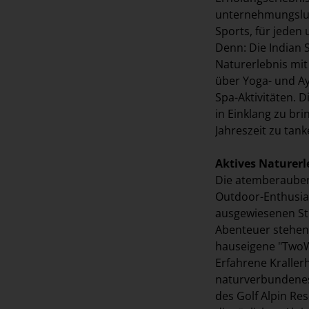
unternehmungslus
Sports, für jeden
Denn: Die Indian
Naturerlebnis mit
über Yoga- und Ay
Spa-Aktivitäten. 
in Einklang zu br
Jahreszeit zu tan
Aktives Naturerl
Die atemberaubend
Outdoor-Enthusias
ausgewiesenen Str
Abenteuer stehen 
hauseigene "TwoW
Erfahrene Kraller
naturverbundenes 
des Golf Alpin Re