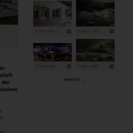
6 720 x 4 480
2 268 x 2 740
4 268 x 2 035
4 240 x 2 488
für
stluft
weitere ...
 der
rischen
n
en
ür