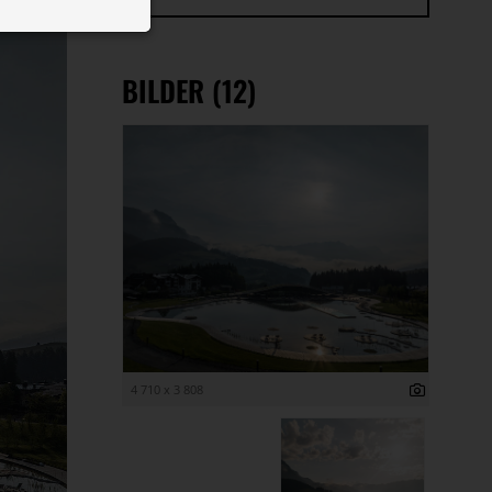
 ID auf Ihrem
 Funktion der
BILDER (12)
4 710 x 3 808