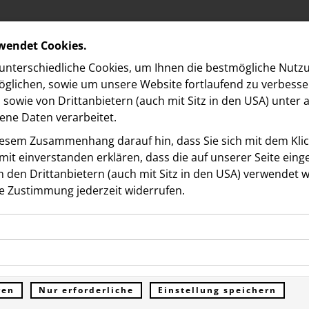
rwendet Cookies.
nterschiedliche Cookies, um Ihnen die best­mögliche Nutz
glichen, sowie um unsere Website fortlaufend zu verbesse
sowie von Drittanbietern (auch mit Sitz in den USA) unter
ne Daten verarbeitet.
iesem Zusammenhang darauf hin, dass Sie sich mit dem Klick
it ein­ver­standen erklären, dass die auf unserer Seite ein
 den Drittanbietern (auch mit Sitz in den USA) verwendet 
e Zustimmung jederzeit widerrufen.
ookies ermöglichen grundlegende Funktionen und sind für d
 Summertime im Hotel
Funktion der Website erforderlich. Diese Cookies speichern
kies erfassen Informationen anonym. Diese Informationen h
genen Daten und werden an keine Dritten übermittelt.
hof
e unsere Besucher unsere Website nutzen.
ren
Nur erforderliche
Einstellung speichern
ümer der Website (Erstanbieter)