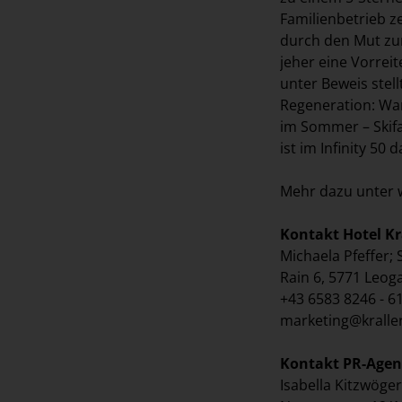
Familienbetrieb z
durch den Mut zur
jeher eine Vorrei
unter Beweis stel
Regeneration: Wa
im Sommer – Skif
ist im Infinity 50
Mehr dazu unter 
Kontakt Hotel Kr
Michaela Pfeffer;
Rain 6, 5771 Leog
+43 6583 8246 - 6
marketing@kralle
Kontakt PR-Age
Isabella Kitzwöge