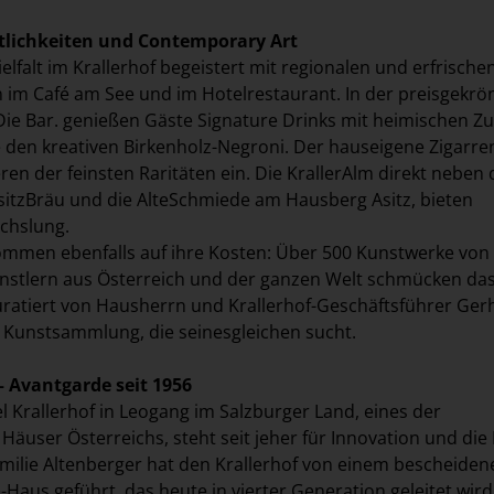
tlichkeiten und Contemporary Art
ielfalt im Krallerhof begeistert mit regionalen und erfrische
n im Café am See und im Hotelrestaurant. In der preisgekrö
Die Bar. genießen Gäste Signature Drinks mit heimischen Zu
e den kreativen Birkenholz-Negroni. Der hauseigene Zigarre
ren der feinsten Raritäten ein. Die KrallerAlm direkt neben
sitzBräu und die AlteSchmiede am Hausberg Asitz, bieten
chslung.
ommen ebenfalls auf ihre Kosten: Über 500 Kunstwerke von
stlern aus Österreich und der ganzen Welt schmücken das
ratiert von Hausherrn und Krallerhof-Geschäftsführer Ger
e Kunstsammlung, die seinesgleichen sucht.
– Avantgarde seit 1956
l Krallerhof in Leogang im Salzburger Land, eines der
äuser Österreichs, steht seit jeher für Innovation und die 
milie Altenberger hat den Krallerhof von einem bescheiden
Haus geführt, das heute in vierter Generation geleitet wird