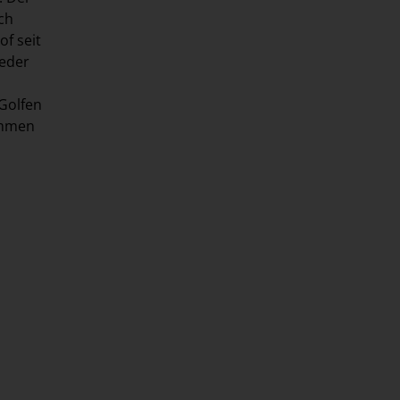
ch
f seit
ieder
Golfen
immen