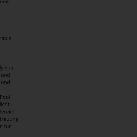
nnis,
rapie
ly Spa
g und
e und
-Pool
icht -
Bereich
etreuung
r zur