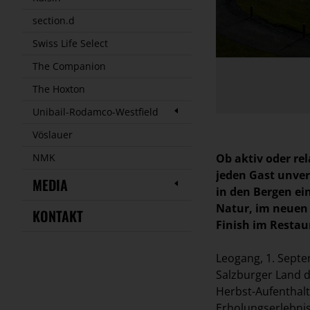
section.d
Swiss Life Select
The Companion
The Hoxton
Unibail-Rodamco-Westfield
Vöslauer
NMK
Ob aktiv oder rel
jeden Gast unver
MEDIA
in den Bergen ei
Natur, im neuen
KONTAKT
Finish im Restau
Leogang, 1. Septe
Salzburger Land d
Herbst-Aufenthal
Erholungserlebnis