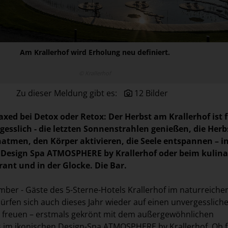
Am Krallerhof wird Erholung neu definiert.
© Krallerhof
Zu dieser Meldung gibt es:
12 Bilder
axed bei Detox oder Retox: Der Herbst am Krallerhof ist 
gesslich - die letzten Sonnenstrahlen genießen, die Herb
natmen, den Körper aktivieren, die Seele entspannen – in
 Design Spa ATMOSPHERE by Krallerhof oder beim kulina
rant und in der Glocke. Die Bar.
mber - Gäste des 5-Sterne-Hotels Krallerhof im naturreiche
ürfen sich auch dieses Jahr wieder auf einen unvergesslich
t freuen – erstmals gekrönt mit dem außergewöhnlichen
 im ikonischen Design-Spa ATMOSPHERE by Krallerhof. Ob f