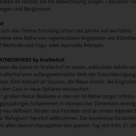
vitäten im Herbst, die für Abwechslung sorgen – darunter Te
ngen und Bergtouren.
st
t sich das Thema Erholung schon seit Jahren auf die Fahne
ietet eine Reihe von regenerativen Angeboten wie Kältethe
f Methode und Yoga- oder Ayurveda Retreats.
 ATMOSPHERE by Krallerhof
nnen die Gäste im Krallerhof im neuen, exklusiven Adults-on
allerhof eine außergewöhnliche Welt der Entschleunigun
en. Eine Vielzahl an Saunen, die Blaue Grotte, die Eisgrott
n den Gast in neue Sphären eintauchen.
2
m
großen Natur-Badesee in den ein 50-Meter langer Infinity
der ganzjähriges Schwimmen in olympischer Dimension ermögl
g neu definiert. Kinder und Familien sind an einem eigenen 
a "Refugium" herzlich willkommen. Die kostenlose Kinderb
teht allen kleinen Hausgästen den ganzen Tag von 9 bis 21 Uh