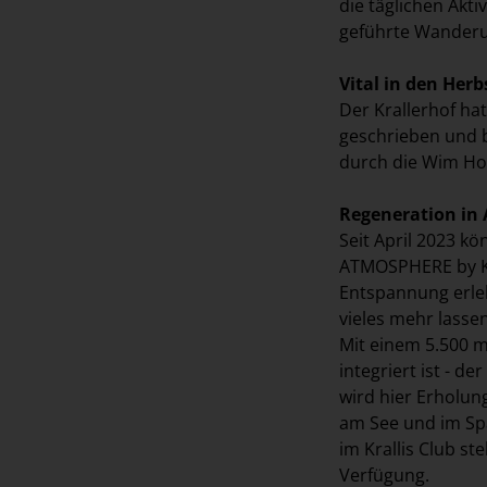
die täglichen Akti
geführte Wanderu
Vital in den Herb
Der Krallerhof ha
geschrieben und b
durch die Wim Ho
Regeneration in
Seit April 2023 kö
ATMOSPHERE by Kr
Entspannung erleb
vieles mehr lasse
Mit einem 5.500 
integriert ist - 
wird hier Erholun
am See und im Sp
im Krallis Club s
Verfügung.