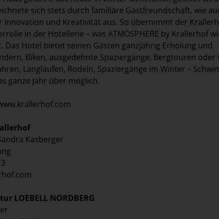
eichnete sich stets durch familiäre Gastfreundschaft, wie au
 Innovation und Kreativität aus. So übernimmt der Krallerho
terrolle in der Hotellerie – was ATMOSPHERE by Krallerhof w
lt. Das Hotel bietet seinen Gästen ganzjährig Erholung und
ndern, Biken, ausgedehnte Spaziergänge, Bergtouren oder 
ahren, Langlaufen, Rodeln, Spaziergänge im Winter – Schw
 das ganze Jahr über möglich.
www.krallerhof.com
allerhof
 Sandra Kasberger
ang
13
rhof.com
ntur LOEBELL NORDBERG
rer