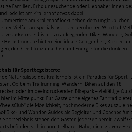
tige Familien, Erholungsuchende oder Liebhaber:innen des
 und jede ist am Krallerhof etwas dabei.
 Summertime am Krallerhof lockt neben dem unglaublichen
 einer Vielfalt an Specials. Von der berühmten Wim Hof Me
urveda-Retreats bis hin zu aufregenden Bike-, Wander-, Gol
Die Herbstmonate bieten eine ideale Gelegenheit, Körper un
ingen, den Geist freizumachen und Energie für die dunklere
ken.
ebnis für Sportbegeisterte
e Naturkulisse des Krallerhofs ist ein Paradies für Sport-
ten. Ob beim Trailrunning, Wandern, Biken auf den 18
ecken oder im beeindruckenden Bikepark – vielfältige Out
hier im Mittelpunkt. Für Gäste ohne eigenes Fahrrad bietet
heelsClub" die Möglichkeit, hochmoderne Bikes auszuleihe
hof Bike- und Wander-Guides als Begleiter und Coaches für 
Sporterlebnis stehen den Gästen jederzeit bereit. Zwölf Go
sorts befinden sich in unmittelbarer Nähe, nicht zu vergesse