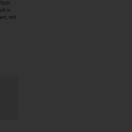
tlich
ll in
ert, mit