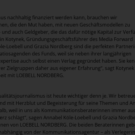
us nachhaltig finanziert werden kann, brauchen wir
en, die den Mut haben, mit neuen Geschäftsmodellen zu
 und auch Geldgeber, die das dafür nötige Kapital zur Ver
rtin Kotynek, Gründungsgeschäftsführer des Media Forward
le-Loebell und Grazia Nordberg sind die perfekten Partner
tiosagenden des Funds, weil sie neben ihrer langjährigen
ertise auch selbst einen Verlag gegründet haben. Sie ken
er Zielgruppen daher aus eigener Erfahrung“, sagt Kotynek
eit mit LOEBELL NORDBERG.
litätsjournalismus ist heute wichtiger denn je. Wir betreu
nd mit Herzblut und Begeisterung für seine Themen und An
halb, weil in uns als Kommunikationsberaterinnen immer au
Herz schlägt“, sagen Annabel Köle-Loebell und Grazia Nordbe
nnen von LOEBELL NORDBERG. Die beiden Beraterinnen gebe
unabhängig von der Kommunikationsagentur – als Verlegeri