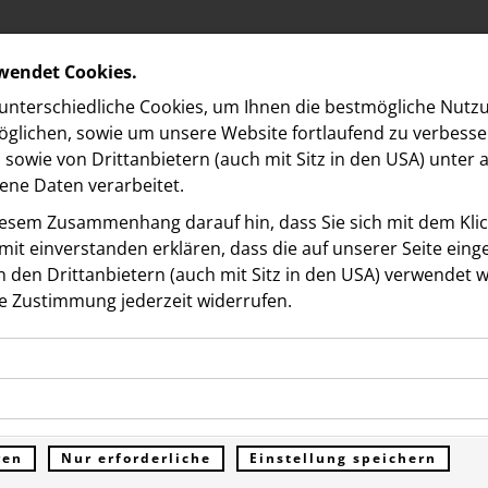
rwendet Cookies.
nterschiedliche Cookies, um Ihnen die best­mögliche Nutz
glichen, sowie um unsere Website fortlaufend zu verbesse
sowie von Drittanbietern (auch mit Sitz in den USA) unter
ne Daten verarbeitet.
iesem Zusammenhang darauf hin, dass Sie sich mit dem Klick
it ein­ver­standen erklären, dass die auf unserer Seite ein
 den Drittanbietern (auch mit Sitz in den USA) verwendet 
 NORDBERG
e Zustimmung jederzeit widerrufen.
ookies ermöglichen grundlegende Funktionen und sind für d
L NORDBERG kommunizi
Funktion der Website erforderlich. Diese Cookies speichern
kies erfassen Informationen anonym. Diese Informationen h
genen Daten und werden an keine Dritten übermittelt.
ia Forward Fund beim St
e unsere Besucher unsere Website nutzen.
ren
Nur erforderliche
Einstellung speichern
ümer der Website (Erstanbieter)