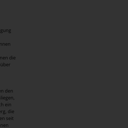
fügung
innen
nen die
 über
en den
liegen,
ch ein
rg, die
n seit
nnen