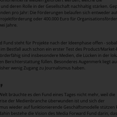
und deren Rolle in der Gesellschaft nachhaltig stärken. Ge
unden pro Jahr: Die Förderungen belaufen sich entweder au
Projektförderung oder 400.000 Euro für Organisationsförde
ei Jahre.
 Fund steht für Projekte nach der Ideenphase offen - sobal
im Bestfall auch schon ein erster Test des Product/Market-F
örderfähig sind insbesondere Medien, die Lücken in der lok
n Berichterstattung füllen. Besonderes Augenmerk liegt au
bisher wenig Zugang zu Journalismus haben.
FF
 Welt bräuchte es den Fund eines Tages nicht mehr, weil die
rise der Medienbranche überwunden ist und sich der
smus wieder auf funktionierende Geschäftsmodelle stützen 
 dahin bestehe die Vision des Media Forward Fund darin, da