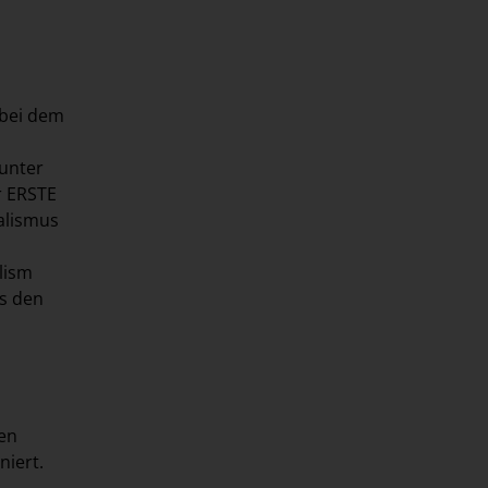
 bei dem
runter
r ERSTE
nalismus
lism
s den
hen
niert.