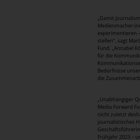
„Damit Journalism
Medienmacher:inn
experimentieren –
stellen“, sagt Ma
Fund. „Annabel Kö
für die Kommunika
Kommunikationsexp
Bedürfnisse unser
die Zusammenarb
„Unabhängiger Qua
Media Forward Fu
nicht zuletzt des
journalistisches 
Geschäftsführeri
Frühjahr 2023 – 