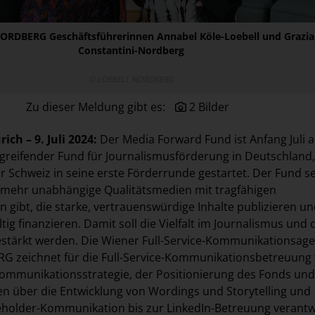
ORDBERG Geschäftsführerinnen Annabel Köle-Loebell und Grazia
Constantini-Nordberg
© LOEBELL NORDBERG
Zu dieser Meldung gibt es:
2 Bilder
ürich
– 9. Juli 2024:
Der Media Forward Fund ist Anfang Juli a
greifender Fund für Journalismusförderung in Deutschland,
r Schweiz in seine erste Förderrunde gestartet. Der Fund se
s mehr unabhängige Qualitätsmedien mit tragfähigen
 gibt, die starke, vertrauenswürdige Inhalte publizieren un
ltig finanzieren. Damit soll die Vielfalt im Journalismus und
estärkt werden. Die Wiener Full-Service-Kommunikationsag
 zeichnet für die Full-Service-Kommunikationsbetreuung 
ommunikationsstrategie, der Positionierung des Fonds und
n über die Entwicklung von Wordings und Storytelling und
holder-Kommunikation bis zur LinkedIn-Betreuung verantwo