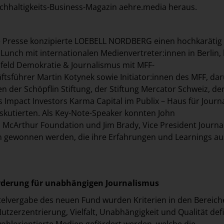
chhaltigkeits-Business-Magazin aehre.media heraus.
die Presse konzipierte LOEBELL NORDBERG einen hochkarätig
 Lunch mit internationalen Medienvertreter:innen in Berlin,
feld Demokratie & Journalismus mit MFF-
sführer Martin Kotynek sowie Initiator:innen des MFF, da
n der Schöpflin Stiftung, der Stiftung Mercator Schweiz, de
es Impact Investors Karma Capital im Publix – Haus für Jour
diskutierten. Als Key-Note-Speaker konnten John
t McArthur Foundation und Jim Brady, Vice President Journa
n gewonnen werden, die ihre Erfahrungen und Learnings au
derung für unabhängigen Journalismus
telvergabe des neuen Fund wurden Kriterien in den Bereic
tzerzentrierung, Vielfalt, Unabhängigkeit und Qualität defi
ohlorientierte Medien gefördert werden, welche die