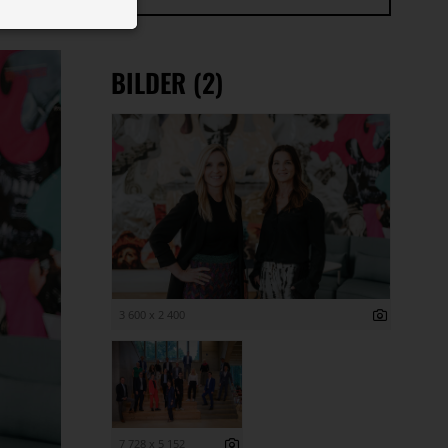
 ID auf Ihrem
 Funktion der
BILDER (2)
3 600 x 2 400
7 728 x 5 152