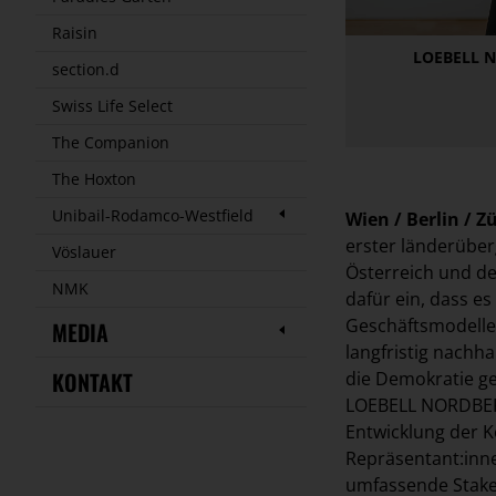
Raisin
LOEBELL N
section.d
Swiss Life Select
The Companion
The Hoxton
Unibail-Rodamco-Westfield
Wien / Berlin / Z
erster länderüber
Vöslauer
Österreich und de
NMK
dafür ein, dass e
Geschäftsmodellen
MEDIA
langfristig nachha
KONTAKT
die Demokratie g
LOEBELL NORDBERG
Entwicklung der K
Repräsentant:inne
umfassende Stake