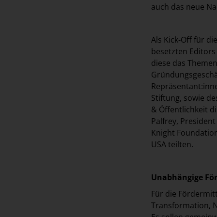
auch das neue Na
Als Kick-Off für 
besetzten Editors
diese das Themen
Gründungsgeschäft
Repräsentant:inne
Stiftung, sowie d
& Öffentlichkeit 
Palfrey, Presiden
Knight Foundatio
USA teilten.
Unabhängige För
Für die Fördermit
Transformation, Nu
Es sollen gemeinw