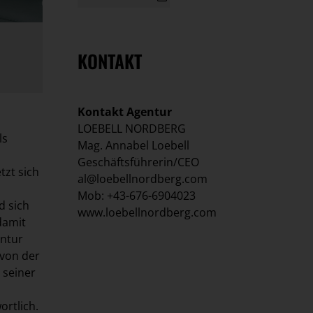
KONTAKT
Kontakt Agentur
LOEBELL NORDBERG
ls
Mag. Annabel Loebell
Geschäftsführerin/CEO
tzt sich
al@loebellnordberg.com
Mob: +43-676-6904023
d sich
www.loebellnordberg.com
 damit
entur
von der
 seiner
rtlich.