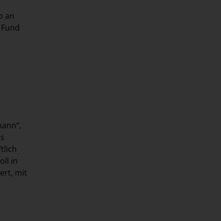
o an
r Fund
kann“,
ss
tlich
ll in
ert, mit