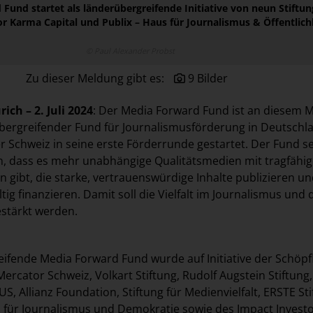
Fund startet als länderübergreifende Initiative von neun Stiftun
r Karma Capital und Publix – Haus für Journalismus & Öffentlich
© Paul Alexander Probst
Zu dieser Meldung gibt es:
9 Bilder
ürich
– 2. Juli 2024
: Der Media Forward Fund ist an diesem 
übergreifender Fund für Journalismusförderung in Deutschl
r Schweiz in seine erste Förderrunde gestartet. Der Fund se
in, dass es mehr unabhängige Qualitätsmedien mit tragfähi
 gibt, die starke, vertrauenswürdige Inhalte publizieren un
ltig finanzieren. Damit soll die Vielfalt im Journalismus und
estärkt werden.
ifende Media Forward Fund wurde auf Initiative der Schöpf
 Mercator Schweiz, Volkart Stiftung, Rudolf Augstein Stiftung,
 Allianz Foundation, Stiftung für Medienvielfalt, ERSTE Sti
ür Journalismus und Demokratie sowie des Impact Invest