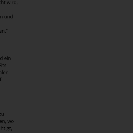
ht wird,
rn und
en.“
d ein
its
alen
f
zu
en, wo
htigt,