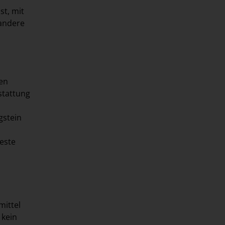
st, mit
 andere
gen
stattung
gstein
beste
mittel
 kein