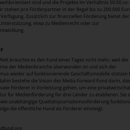
ohlorientiert sind und die Projekte im Verhältnis 50:50 co-
für stehen pro Förderpartner in der Regel bis zu 200.000 Eur
 Verfügung. Zusätzlich zur finanziellen Förderung bietet de
Unterstützung, etwa zu Medienrecht oder zur
ntwicklung.
FF
 Welt bräuchte es den Fund eines Tages nicht mehr, weil die
rise der Medienbranche überwunden ist und sich der
smus wieder auf funktionierende Geschäftsmodelle stützen 
 dahin bestehe die Vision des Media Forward Fund darin, da
vate Förderer in Vorleistung gehen, um eine privatwirtschaf
tur für Medienförderung für drei Länder zu etablieren. Sie so
, wie unabhängige Qualitätsjournalismusförderung funktioni
Folge die öffentliche Hand als Förderer einsteigt.
dfund.org