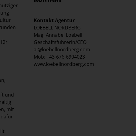
nütziger
lung
ultur
Kontakt Agentur
rrunden
LOEBELL NORDBERG
Mag. Annabel Loebell
 für
Geschäftsführerin/CEO
al@loebellnordberg.com
Mob: +43-676-6904023
www.loebellnordberg.com
on,
ft und
altig
n, mit
 dafür
lt