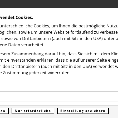
rwendet Cookies.
nterschiedliche Cookies, um Ihnen die best­mögliche Nutz
glichen, sowie um unsere Website fortlaufend zu verbesse
sowie von Drittanbietern (auch mit Sitz in den USA) unter
ne Daten verarbeitet.
iesem Zusammenhang darauf hin, dass Sie sich mit dem Klick
it ein­ver­standen erklären, dass die auf unserer Seite ein
 den Drittanbietern (auch mit Sitz in den USA) verwendet 
e Zustimmung jederzeit widerrufen.
ookies ermöglichen grundlegende Funktionen und sind für d
orward Fund startet mit
Funktion der Website erforderlich. Diese Cookies speichern
kies erfassen Informationen anonym. Diese Informationen h
genen Daten und werden an keine Dritten übermittelt.
Förderrunde in drei Länd
e unsere Besucher unsere Website nutzen.
ren
Nur erforderliche
Einstellung speichern
ümer der Website (Erstanbieter)