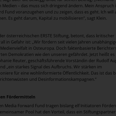
 in Medien – das muss sich dringend ändern. Mein Anspruch i
 Fund voranzugehen und zu zeigen, dass es geht. Ich will
en. Es geht darum, Kapital zu mobilisieren“, sagt Klein.
er österreichischen ERSTE Stiftung, betont, dass kritischer
ll in Gefahr ist: „Wir fördern seit vielen Jahren unabhängi
Medienvielfalt in Osteuropa. Doch faktenbasierte Berichter
erten Demokratien wie den unseren gefährdet. Jetzt heißt es
phanie Reuter, geschäftsführende Vorständin der Rudolf Au
Fund „ein starkes Signal des Aufbruchs. Wir stärken im
oniere für eine wohlinformierte Öffentlichkeit. Das ist das 
hrichtenwüsten und Desinformationskampagnen.“
ten Fördermitteln
 Media Forward Fund tragen bislang elf Initiatoren Förder
meinsamer Pool hat den Vorteil, dass ein Stiftungspartner