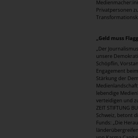
Medienmacher:inne
Privatpersonen zu
Transformationsk
„Geld muss Flagg
„Der Journalismus
unsere Demokratie
Schöpflin, Vorsta
Engagement beim 
Stärkung der Demo
Medienlandschaft“
lebendige Medienl
verteidigen und z
ZEIT STIFTUNG BU
Schweiz, betont 
Funds: „Die Hera
länderübergreifen
von Karma Capital