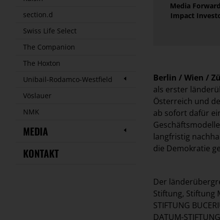
Media Forward 
section.d
Impact Investo
Swiss Life Select
The Companion
The Hoxton
Berlin / Wien / Z
Unibail-Rodamco-Westfield
als erster länder
Vöslauer
Österreich und de
NMK
ab sofort dafür e
Geschäftsmodellen
MEDIA
langfristig nachha
die Demokratie g
KONTAKT
Der länderübergre
Stiftung, Stiftung
STIFTUNG BUCERIUS,
DATUM-STIFTUNG f