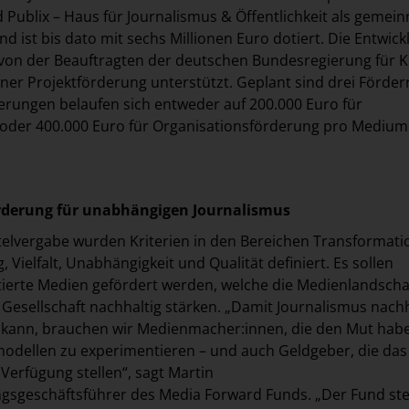
 Publix – Haus für Journalismus & Öffentlichkeit als gemein
d ist bis dato mit sechs Millionen Euro dotiert. Die Entwick
von der Beauftragten der deutschen Bundesregierung für K
ner Projektförderung unterstützt. Geplant sind drei Förde
derungen belaufen sich entweder auf 200.000 Euro für
 oder 400.000 Euro für Organisationsförderung pro Medium
derung für unabhängigen Journalismus
telvergabe wurden Kriterien in den Bereichen Transformati
 Vielfalt, Unabhängigkeit und Qualität definiert. Es sollen
ierte Medien gefördert werden, welche die Medienlandscha
r Gesellschaft nachhaltig stärken. „Damit Journalismus nachh
 kann, brauchen wir Medienmacher:innen, die den Mut habe
odellen zu experimentieren – und auch Geldgeber, die das
 Verfügung stellen“, sagt Martin
sgeschäftsführer des Media Forward Funds. „Der Fund stel