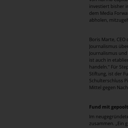
investiert bisher
dem Media Forward
abholen, mitzugeh
Boris Marte, CEO d
Journalismus übera
Journalismus und 
ist auch in etabli
handeln.“ Für Ste
Stiftung, ist der 
Schulterschluss Pi
Mittel gegen Nac
Fund mit gepool
Im neugegründeten
zusammen. „Ein ge