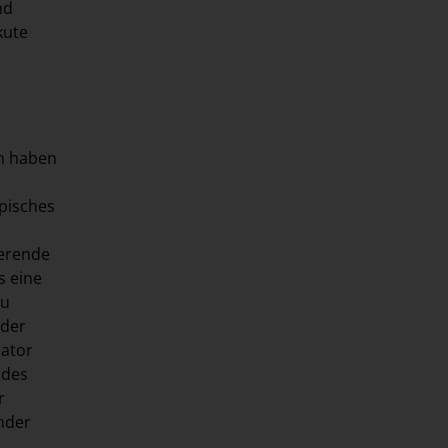
nd
kute
nn haben
opisches
ierende
s eine
zu
 der
cator
 des
r
nder