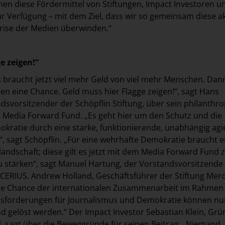
n diese Fördermittel von Stiftungen, Impact Investoren u
r Verfügung – mit dem Ziel, dass wir so gemeinsam diese a
rise der Medien überwinden.“
e zeigen!“
 braucht jetzt viel mehr Geld von viel mehr Menschen. Da
n eine Chance. Geld muss hier Flagge zeigen!“, sagt Hans
ndsvorsitzender der Schöpflin Stiftung, über sein philanthr
Media Forward Fund. „Es geht hier um den Schutz und die
kratie durch eine starke, funktionierende, unabhängig ag
, sagt Schöpflin. „Für eine wehrhafte Demokratie braucht e
andschaft; diese gilt es jetzt mit dem Media Forward Fund 
u stärken“, sagt Manuel Hartung, der Vorstandsvorsitzende
CERIUS. Andrew Holland, Geschäftsführer der Stiftung Mer
die Chance der internationalen Zusammenarbeit im Rahmen
usforderungen für Journalismus und Demokratie können nu
d gelöst werden.“ Der Impact Investor Sebastian Klein, Grü
, sagt über die Beweggründe für seinen Beitrag: „Niemand