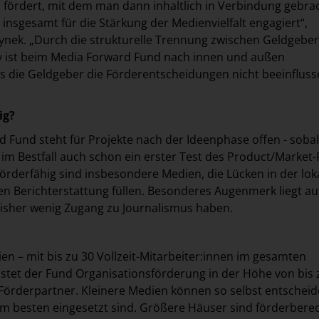
fördert, mit dem man dann inhaltlich in Verbindung gebrac
insgesamt für die Stärkung der Medienvielfalt engagiert“,
tynek. „Durch die strukturelle Trennung zwischen Geldgebe
y ist beim Media Forward Fund nach innen und außen
ass die Geldgeber die Förderentscheidungen nicht beeinfluss
ig?
 Fund steht für Projekte nach der Ideenphase offen - sobal
im Bestfall auch schon ein erster Test des Product/Market-F
örderfähig sind insbesondere Medien, die Lücken in der lok
n Berichterstattung füllen. Besonderes Augenmerk liegt au
bisher wenig Zugang zu Journalismus haben.
en – mit bis zu 30 Vollzeit-Mitarbeiter:innen im gesamten
stet der Fund Organisationsförderung in der Höhe von bis 
Förderpartner. Kleinere Medien können so selbst entscheid
am besten eingesetzt sind. Größere Häuser sind förderberec