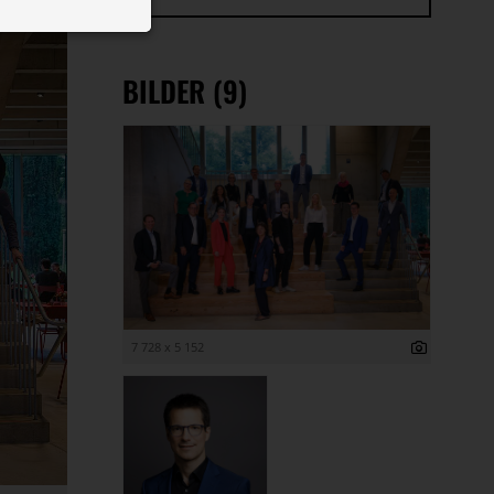
 ID auf Ihrem
 Funktion der
BILDER (9)
7 728 x 5 152