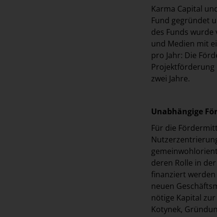
Karma Capital und
Fund gegründet un
des Funds wurde 
und Medien mit ei
pro Jahr: Die För
Projektförderung
zwei Jahre.
Unabhängige För
Für die Fördermit
Nutzerzentrierung,
gemeinwohlorient
deren Rolle in de
finanziert werden
neuen Geschäftsm
nötige Kapital zur
Kotynek, Gründung