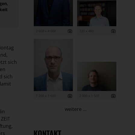
gen,
keit
2 668 x 4 000
720 x 480
Montag
and,
tzt sich
gen
d sich
 damit
1 200 x 1 600
2 000 x 1 503
weitere ...
lin
 ZEIT
ftung,
KONTAKT
ors