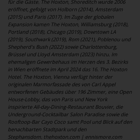
für die Gäste. The Hoxton, Shoreditch wurde 2006
eröffnet, gefolgt von Holborn (2014), Amsterdam
(2015) und Paris (2017). Im Zuge der globalen
Expansion kamen The Hoxton, Williamsburg (2018),
Portland (2018), Chicago (2019), Downtown LA
(2019), Southwark (2019), Rom (2021), Poblenou und
Shepherd's Bush (2022) sowie Charlottenburg,
Brüssel und Lloyd Amsterdam (2023) hinzu. Im
ehemaligen Gewerbehaus im Herzen des 3. Bezirks
in Wien eröffnete im April 2024 das 16. The Hoxton
Hotel. The Hoxton, Vienna verfügt hinter der
originalen Marmorfassade des von Carl Appel
entworfenen Gebäudes über 196 Zimmer, eine Open
House-Lobby, das von Paris und New York
inspirierte All-day-Dining-Restaurant Bouvier, die
Underground-Cocktailbar Salon Paradise sowie die
Rooftoop-Bar Cayo Coco samt Pool und Blick auf den
benachbarten Stadtpark und den
Stephansdom.
thehoxton.com
|
ennismore.com