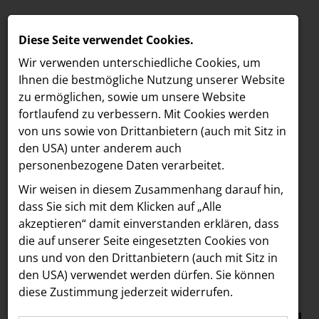
Diese Seite verwendet Cookies.
Wir verwenden unterschiedliche Cookies, um
Ihnen die best­mögliche Nutzung unserer Website
zu ermöglichen, sowie um unsere Website
fortlaufend zu verbessern. Mit Cookies werden
von uns sowie von Drittanbietern (auch mit Sitz in
den USA) unter anderem auch
personenbezogene Daten verarbeitet.
Meldungen
/
The Hoxton
MELDUNGEN
Wir weisen in diesem Zusammenhang darauf hin,
Text
Bilder
LOEBELL NORDBERG
dass Sie sich mit dem Klicken auf „Alle
akzeptieren“ damit ein­ver­standen erklären, dass
INNER
04.12.2024
die auf unserer Seite eingesetzten Cookies von
New Year’s Eve 2024
aehre
uns und von den Drittanbietern (auch mit Sitz in
Astoria Artshow
den USA) verwendet werden dürfen. Sie können
in The Hoxton, Vienna
diese Zustimmung jederzeit widerrufen.
B/S/H Hausgeräte