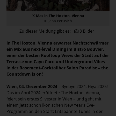
Paradies Garten
Raisin
X-Mas in The Hoxton, Vienna
© Jana Perusich
section.d
Swiss Life Select
Zu dieser Meldung gibt es:
8 Bilder
The Companion
In The Hoxton, Vienna erwartet Nachtschwärmer
The Hoxton
ein Mix aus next-level Dining im Bistro Bouvier,
einer der besten Rooftoop-Views der Stadt auf der
Unibail-Rodamco-Westfield
Terrasse von Cayo Coco und Underground-Vibes
Vöslauer
in der Basement-Cocktailbar Salon Paradise – the
NMK
Countdown is on!
MEDIA
Wien, 04. Dezember 2024 –
Byebye 2024, Hiya 2025!
Das im April 2024 eröffnete The Hoxton, Vienna,
KONTAKT
feiert sein erstes Silvester in Wien – und geht mit
einem jetzt schon ikonischen New Year’s Eve-
Programm an den Start: Entspannte Tunes in der