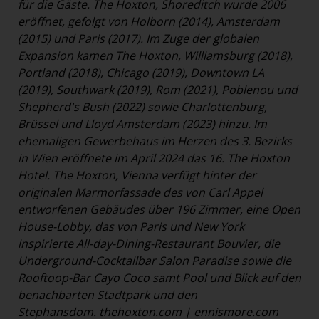
für die Gäste. The Hoxton, Shoreditch wurde 2006
eröffnet, gefolgt von Holborn (2014), Amsterdam
(2015) und Paris (2017). Im Zuge der globalen
Expansion kamen The Hoxton, Williamsburg (2018),
Portland (2018), Chicago (2019), Downtown LA
(2019), Southwark (2019), Rom (2021), Poblenou und
Shepherd's Bush (2022) sowie Charlottenburg,
Brüssel und Lloyd Amsterdam (2023) hinzu. Im
ehemaligen Gewerbehaus im Herzen des 3. Bezirks
in Wien eröffnete im April 2024 das 16. The Hoxton
Hotel. The Hoxton, Vienna verfügt hinter der
originalen Marmorfassade des von Carl Appel
entworfenen Gebäudes über 196 Zimmer, eine Open
House-Lobby, das von Paris und New York
inspirierte All-day-Dining-Restaurant Bouvier, die
Underground-Cocktailbar Salon Paradise sowie die
Rooftoop-Bar Cayo Coco samt Pool und Blick auf den
benachbarten Stadtpark und den
Stephansdom.
thehoxton.com
|
ennismore.com