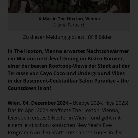
Paradies Garten
Raisin
X-Mas in The Hoxton, Vienna
© Jana Perusich
section.d
Swiss Life Select
Zu dieser Meldung gibt es:
8 Bilder
The Companion
In The Hoxton, Vienna erwartet Nachtschwärmer
The Hoxton
ein Mix aus next-level Dining im Bistro Bouvier,
einer der besten Rooftoop-Views der Stadt auf der
Unibail-Rodamco-Westfield
Terrasse von Cayo Coco und Underground-Vibes
Vöslauer
in der Basement-Cocktailbar Salon Paradise – the
NMK
Countdown is on!
MEDIA
Wien, 04. Dezember 2024 –
Byebye 2024, Hiya 2025!
Das im April 2024 eröffnete The Hoxton, Vienna,
KONTAKT
feiert sein erstes Silvester in Wien – und geht mit
einem jetzt schon ikonischen New Year’s Eve-
Programm an den Start: Entspannte Tunes in der