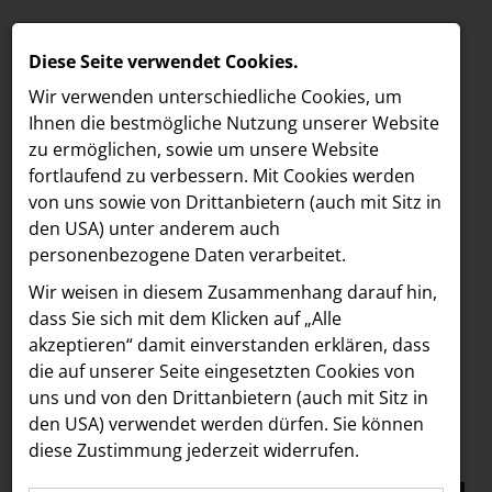
Diese Seite verwendet Cookies.
Wir verwenden unterschiedliche Cookies, um
Ihnen die best­mögliche Nutzung unserer Website
zu ermöglichen, sowie um unsere Website
fortlaufend zu verbessern. Mit Cookies werden
von uns sowie von Drittanbietern (auch mit Sitz in
den USA) unter anderem auch
personenbezogene Daten verarbeitet.
Meldungen
/
The Hoxton
MELDUNGEN
Wir weisen in diesem Zusammenhang darauf hin,
Text
Bilder
LOEBELL NORDBERG
dass Sie sich mit dem Klicken auf „Alle
akzeptieren“ damit ein­ver­standen erklären, dass
INNER
04.12.2024
die auf unserer Seite eingesetzten Cookies von
New Year’s Eve 2024
aehre
uns und von den Drittanbietern (auch mit Sitz in
Astoria Artshow
den USA) verwendet werden dürfen. Sie können
in The Hoxton, Vienna
diese Zustimmung jederzeit widerrufen.
B/S/H Hausgeräte