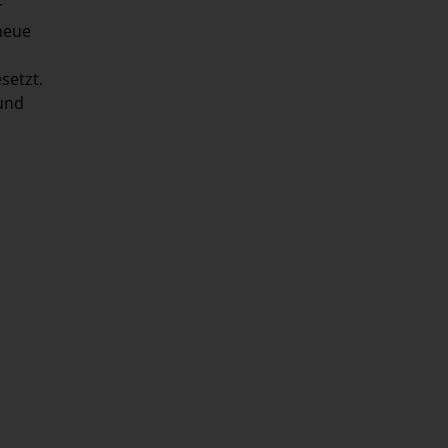
r
 neue
setzt.
 und