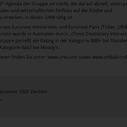
0"-Agenda der Gruppe verstärkt, die darauf abzielt, einen p
alen und wirtschaftlichen Einfluss auf die Städte und
 erwirken, in denen URW tätig ist.
örsen Euronext Amsterdam und Euronext Paris (Ticker: URW
itnotiz wurde in Australien durch „Chess Depositary Interest
 Gruppe genießt ein Rating in der Kategorie BBB+ bei Standa
 Kategorie Baa2 bei Moody’s.
onen finden Sie unter:
www.urw.com
sowie
www.unibail-ro
essetext 5307 Zeichen
n