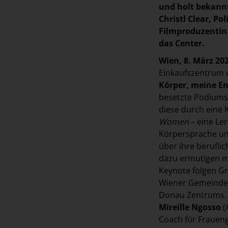
und holt bekannt
Christl Clear, Po
Filmproduzentin 
das Center.
Wien, 8. März 20
Einkaufszentrum u
Körper, meine E
besetzte Podiumsd
diese durch eine
Women
– eine Ler
Körpersprache und
über ihre berufli
dazu ermutigen m
Keynote folgen G
Wiener Gemeindebe
Donau Zentrums. 
Mireille Ngosso
(
Coach für Fraueng