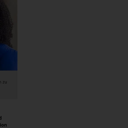
n zu
d
ion