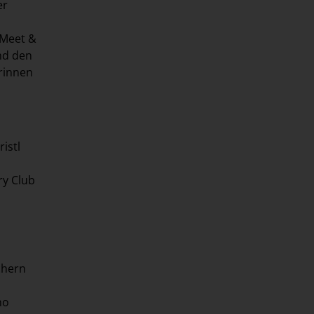
er
 Meet &
nd den
rinnen
istl
ry Club
chern
no