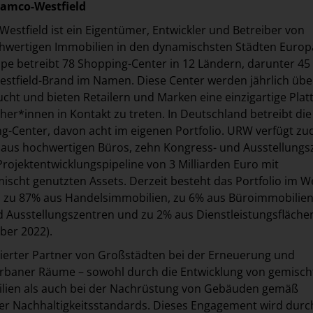
damco-Westfield
estfield ist ein Eigentümer, Entwickler und Betreiber von
chwertigen Immobilien in den dynamischsten Städten Euro
pe betreibt 78 Shopping-Center in 12 Ländern, darunter 45
stfield-Brand im Namen. Diese Center werden jährlich übe
ucht und bieten Retailern und Marken eine einzigartige Plat
er*innen in Kontakt zu treten. In Deutschland betreibt di
ng-Center, davon acht im eigenen Portfolio. URW verfügt z
o aus hochwertigen Büros, zehn Kongress- und Ausstellungs
Projektentwicklungspipeline von 3 Milliarden Euro mit
ischt genutzten Assets. Derzeit besteht das Portfolio im W
o zu 87% aus Handelsimmobilien, zu 6% aus Büroimmobilien
 Ausstellungszentren und zu 2% aus Dienstleistungsfläche
ber 2022).
ierter Partner von Großstädten bei der Erneuerung und
rbaner Räume – sowohl durch die Entwicklung von gemisch
lien als auch bei der Nachrüstung von Gebäuden gemäß
r Nachhaltigkeitsstandards. Dieses Engagement wird durc