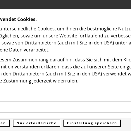
rwendet Cookies.
nterschiedliche Cookies, um Ihnen die best­mögliche Nutz
glichen, sowie um unsere Website fortlaufend zu verbesse
sowie von Drittanbietern (auch mit Sitz in den USA) unter
ne Daten verarbeitet.
iesem Zusammenhang darauf hin, dass Sie sich mit dem Klick
it ein­ver­standen erklären, dass die auf unserer Seite ein
 den Drittanbietern (auch mit Sitz in den USA) verwendet 
e Zustimmung jederzeit widerrufen.
ookies ermöglichen grundlegende Funktionen und sind für d
ld Donau Zentrum feiert
Funktion der Website erforderlich. Diese Cookies speichern
kies erfassen Informationen anonym. Diese Informationen h
genen Daten und werden an keine Dritten übermittelt.
uentag mit hochkarätige
e unsere Besucher unsere Website nutzen.
ren
Nur erforderliche
Einstellung speichern
ümer der Website (Erstanbieter)