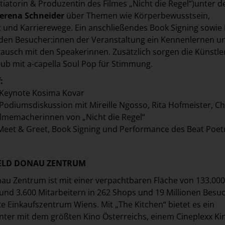
itiatorin & Produzentin des Filmes „Nicht die Regel“)unter d
erena Schneider
über Themen wie Körperbewusstsein,
 und Karrierewege. Ein anschließendes Book Signing sowie
 den Besucher:innen der Veranstaltung ein Kennenlernen u
ausch mit den Speakerinnen. Zusätzlich sorgen die Künstle
lub mit a-capella Soul Pop für Stimmung.
:
: Keynote Kosima Kovar
 Podiumsdiskussion mit Mireille Ngosso, Rita Hofmeister, Chr
ilmemacherinnen von „Nicht die Regel“
 Meet & Greet, Book Signing und Performance des Beat Poet
IELD DONAU ZENTRUM
au Zentrum ist mit einer verpachtbaren Fläche von 133.000
nd 3.600 Mitarbeitern in 262 Shops und 19 Millionen Besu
te Einkaufszentrum Wiens. Mit „The Kitchen“ bietet es ein
ter mit dem größten Kino Österreichs, einem Cineplexx Ki