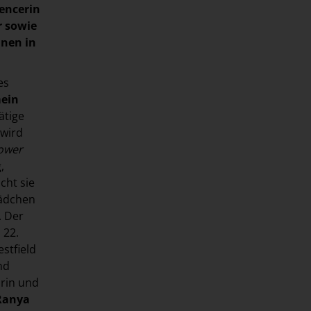
encerin
r sowie
nnen in
es
ein
ätige
 wird
Power
,
cht sie
Mädchen
. Der
 22.
stfield
nd
rin und
Ranya