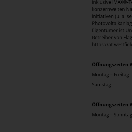
inklusive IMAX®-
konzernweiten Nac
Initiativen (u. a.
Photovoltaikanlag
Eigentümer ist Un
Betreiber von Fla
https://at.westf
Öffnungszeiten 
Montag – Frei
Samstag: 0
Öffnungszeiten W
Montag – Sonn