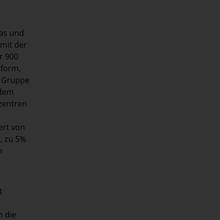
pas und
 mit der
r 900
tform,
e Gruppe
udem
zentren
ert von
, zu 5%
n
t
h die