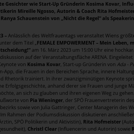
e Gesichter wie Start-Up Gründerin Kosima Kovar, Influ
litikerin Mireille Ngosso, Autorin & Coach Rita Hofmeiste
Ranya Schauenstein von „Nicht die Regel“ als Speakeri
23 –
Anlässlich des Weltfrauentags veranstaltet Wiens größt
nter dem Titel „
FEMALE EMPOWERMENT – Mein Leben, m
ntscheidung!“
am 16. März 2023 um 15:00 Uhr eine hochkar
iskussion auf der Veranstaltungsfläche ARENA. Eingeleitet
 Keynote von
Kosima Kovar
, Start-up Gründerin von
Ada - 
n-App, die Frauen in den Bereichen Sprache, innere Haltung
 Rhetorik trainiert. In ihrer zwanzigminütigen Keynote spri
che Erfolgsgeschichte, anhand derer sie Frauen und junge 
öchte, an sich zu glauben und ihren eigenen Weg zu gehen
rußworte von
Pia Wieninger
, der SPÖ Frauenvertreterin des
zirks sowie von Julia Gattringer, Center Managerin des We
Im Rahmen der Podiumsdiskussion diskutieren anschließe
Ärztin, SPÖ Politikerin und Aktivistin),
Rita Hofmeister
(Auto
esundheit),
Christl Clear
(Influencerin und Autorin) sowie