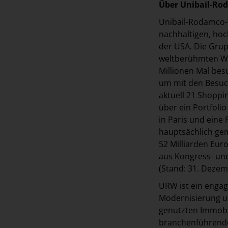
Über Unibail-Ro
Unibail-Rodamco-W
nachhaltigen, ho
der USA. Die Grup
weltberühmten We
Millionen Mal bes
um mit den Besuch
aktuell 21 Shoppi
über ein Portfoli
in Paris und eine 
hauptsächlich gem
52 Milliarden Eur
aus Kongress- und
(Stand: 31. Dezem
URW ist ein engag
Modernisierung u
genutzten Immobi
branchenführende