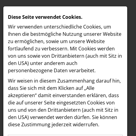
Diese Seite verwendet Cookies.
Wir verwenden unterschiedliche Cookies, um
Ihnen die best­mögliche Nutzung unserer Website
zu ermöglichen, sowie um unsere Website
fortlaufend zu verbessern. Mit Cookies werden
von uns sowie von Drittanbietern (auch mit Sitz in
den USA) unter anderem auch
personenbezogene Daten verarbeitet.
Meldungen
/
aehre
MELDUNGEN
Wir weisen in diesem Zusammenhang darauf hin,
Text
Bilder
LOEBELL NORDBERG
dass Sie sich mit dem Klicken auf „Alle
akzeptieren“ damit ein­ver­standen erklären, dass
INNER
14.11.2023
die auf unserer Seite eingesetzten Cookies von
Wir haben die aehre!
aehre
uns und von den Drittanbietern (auch mit Sitz in
Astoria Artshow
den USA) verwendet werden dürfen. Sie können
2. Ausgabe des neuen
diese Zustimmung jederzeit widerrufen.
B/S/H Hausgeräte
Nachhaltigkeits-