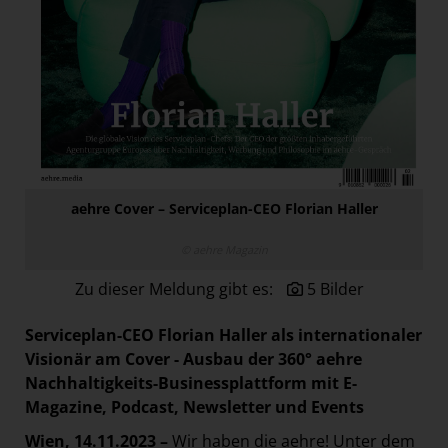
Paradies Garten
Raisin
section.d
Swiss Life Select
The Companion
The Hoxton
aehre Cover – Serviceplan-CEO Florian Haller
Unibail-Rodamco-Westfield
Vöslauer
© aehre Magazin
NMK
Zu dieser Meldung gibt es:
5 Bilder
MEDIA
Serviceplan-CEO Florian Haller als internationaler
Visionär am Cover - Ausbau der 360° aehre
KONTAKT
Nachhaltigkeits-Businessplattform mit E-
Magazine, Podcast, Newsletter und Events
Wien, 14.11.2023 –
Wir haben die aehre! Unter dem