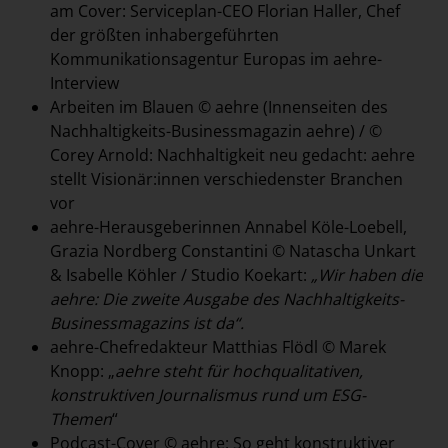
am Cover: Serviceplan-CEO Florian Haller, Chef
der größten inhabergeführten
Kommunikationsagentur Europas im aehre-
Interview
Arbeiten im Blauen © aehre (Innenseiten des
Nachhaltigkeits-Businessmagazin aehre) / ©
Corey Arnold: Nachhaltigkeit neu gedacht: aehre
stellt Visionär:innen verschiedenster Branchen
vor
aehre-Herausgeberinnen Annabel Köle-Loebell,
Grazia Nordberg Constantini © Natascha Unkart
& Isabelle Köhler / Studio Koekart:
„Wir haben die
aehre: Die zweite Ausgabe des Nachhaltigkeits-
Businessmagazins ist da“.
aehre-Chefredakteur Matthias Flödl © Marek
Knopp: „
aehre steht für hochqualitativen,
konstruktiven Journalismus rund um ESG-
Themen
“
Podcast-Cover © aehre: So geht konstruktiver