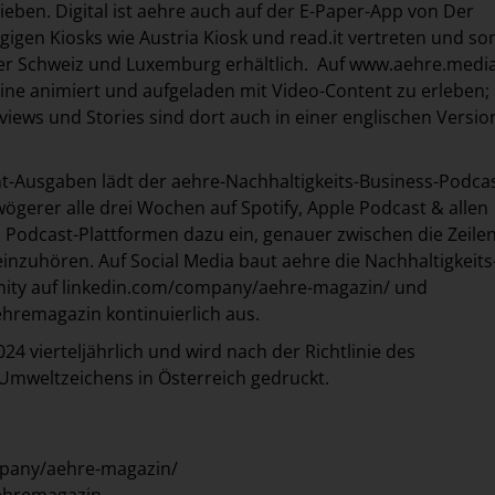
ieben. Digital ist aehre auch auf der E-Paper-App von Der
igen Kiosks wie Austria Kiosk und read.it vertreten und so
er Schweiz und Luxemburg erhältlich. Auf
www.aehre.medi
ine animiert und aufgeladen mit Video-Content zu erleben;
views und Stories sind dort auch in einer englischen Versio
t-Ausgaben lädt der aehre-Nachhaltigkeits-Business-Podcas
wögerer alle drei Wochen auf Spotify, Apple Podcast & allen
Podcast-Plattformen dazu ein, genauer zwischen die Zeile
einzuhören. Auf Social Media baut aehre die Nachhaltigkeits
ty auf linkedin.com/company/aehre-magazin/ und
hremagazin kontinuierlich aus.
24 vierteljährlich und wird nach der Richtlinie des
Umweltzeichens in Österreich gedruckt.
pany/aehre-magazin/
ehremagazin