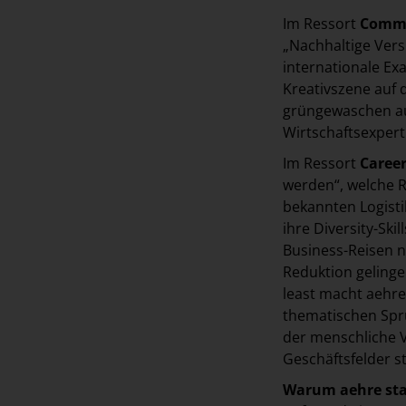
Im Ressort
Commu
„Nachhaltige Ver
internationale Ex
Kreativszene auf 
grüngewaschen au
Wirtschaftsexpert
Im Ressort
Career
werden“, welche R
bekannten Logist
ihre Diversity-Sk
Business-Reisen n
Reduktion gelinge
least macht aehre
thematischen Spr
der menschliche V
Geschäftsfelder s
Warum aehre st