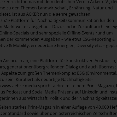
arkenrechtthemas mit dem deutschen Verein Acker e.V., de
e zu den Themen Landwirtschaft, Ernährung, Natur und
bietet, ist aus ACKER nun die aehre gewachsen.
ls
die
Plattform für Nachhaltigkeitskommunikation für den
 Markt weiter ausgebaut: Dazu sind in Zukunft auch ein ei
Online-Specials und sehr spezielle Offline-Events rund um
en der kommenden Ausgaben – wie etwa ESG-Reporting &
ve & Mobility, erneuerbare Energien, Diversity etc. – gepla
em Anspruch an, eine Plattform für konstruktiven Austausch,
urs, generationenübergreifenden Dialog und auch überras
ige Aspekte zum großen Themenkomplex ESG (Environmental,
 sein. Kuratiert als neuartige Nachhaltigkeits-
m
www.aehre.media
spricht aehre mit einem Print-Magazin,
us Podcast und Social Media Präsenz auf LinkedIn und Ins
er:innen aus Wirtschaft, Politik und der Nachhaltigkeitssze
Seiten starkes Print-Magazin in einer Auflage von 40.000 He
Der Standard sowie über den österreichischen Zeitschrifte