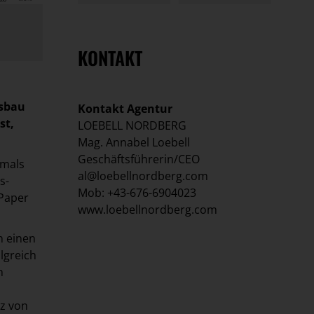
KONTAKT
usbau
Kontakt Agentur
st,
LOEBELL NORDBERG
Mag. Annabel Loebell
Geschäftsführerin/CEO
rmals
al@loebellnordberg.com
s-
Mob: +43-676-6904023
-Paper
www.loebellnordberg.com
n einen
lgreich
n
z von