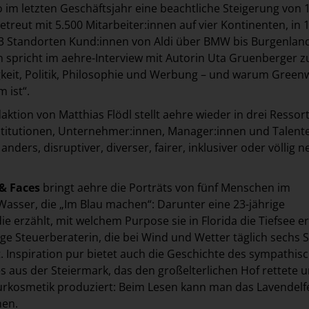
o im letzten Geschäftsjahr eine beachtliche Steigerung von 
treut mit 5.500 Mitarbeiter:innen auf vier Kontinenten, in 
3 Standorten Kund:innen von Aldi über BMW bis Burgenlan
n spricht im aehre-Interview mit Autorin Uta Gruenberger 
keit, Politik, Philosophie und Werbung – und warum Green
 ist“.
ktion von Matthias Flödl stellt aehre wieder in drei Ressor
titutionen, Unternehmer:innen, Manager:innen und Talente
anders, disruptiver, diverser, fairer, inklusiver oder völlig n
& Faces
bringt aehre die Porträts von fünf Menschen im
asser, die „Im Blau machen“: Darunter eine 23-jährige
e erzählt, mit welchem Purpose sie in Florida die Tiefsee e
ge Steuerberaterin, die bei Wind und Wetter täglich sechs
t. Inspiration pur bietet auch die Geschichte des sympathis
 aus der Steiermark, das den großelterlichen Hof rettete 
urkosmetik produziert: Beim Lesen kann man das Lavendelf
hen.