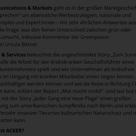
nications & Markets
geht es in der großen Marktgeschic
sprechen“ um ebensolche Werbestrategien, nationale und
amples und Expert:innen – mit sehr ehrlichen Antworten au
die Frage, was den feinen Unterschied zwischen grün oder
smacht, inklusive Kommentar der Greenpeace-
in Ursula Bittner.
 & Services
beleuchtet die ungeschminkte Story „Zum Surv
olle die Arbeit für den krebskranken Geschäftsführer eines
ikunternehmens spielt und wie Unternehmen als krebsfreie
ills im Umgang mit kranken Mitarbeiter:innen zeigen können.
achhaltiger werden können und wie die Reise in Richtung C
n kann, erklärt der Report „Mut macht mobil“. Und last but 
 mit der Story „Jeder Gang eine neue Plage“ einen großen
ung zum amerikanischen Sumpfkrebs nach Berlin und erklär
erzehr invasiver Tierarten kulinarischen Naturschutz und 
tarten kann.
att ACKER?