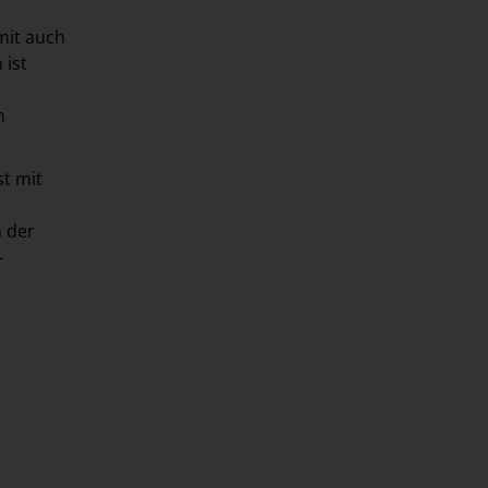
mit auch
a
ist
n
t mit
n der
-