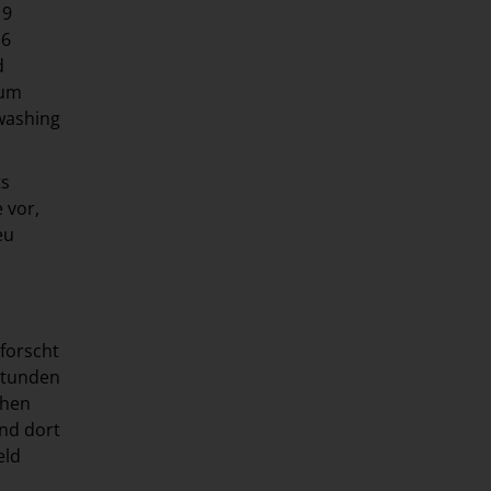
19
16
d
zum
washing
ts
 vor,
eu
rforscht
 Stunden
chen
und dort
eld