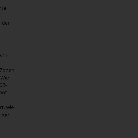
hte
s der
ivor
 Zonen
 Wie
O2-
not
t, wie
neue