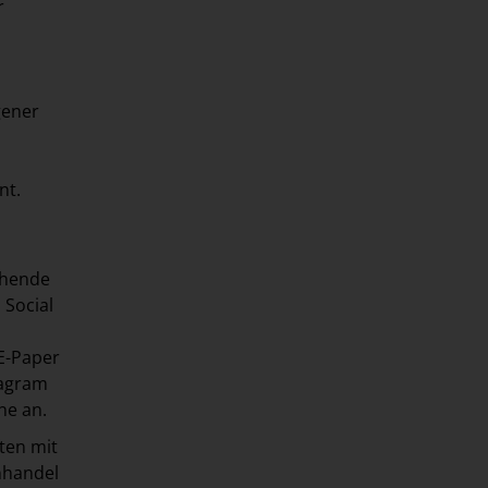
r
gener
nt.
chende
 Social
 E-Paper
tagram
ne an.
ften mit
nhandel