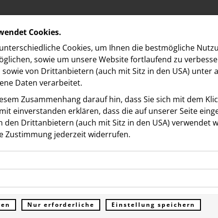
rwendet Cookies.
nterschiedliche Cookies, um Ihnen die best­mögliche Nutz
glichen, sowie um unsere Website fortlaufend zu verbesse
sowie von Drittanbietern (auch mit Sitz in den USA) unter
ne Daten verarbeitet.
iesem Zusammenhang darauf hin, dass Sie sich mit dem Klick
it ein­ver­standen erklären, dass die auf unserer Seite ein
 den Drittanbietern (auch mit Sitz in den USA) verwendet 
e Zustimmung jederzeit widerrufen.
ookies ermöglichen grundlegende Funktionen und sind für d
en die aehre! 2. Ausgabe
Funktion der Website erforderlich. Diese Cookies speichern
kies erfassen Informationen anonym. Diese Informationen h
genen Daten und werden an keine Dritten übermittelt.
en Nachhaltigkeits-
e unsere Besucher unsere Website nutzen.
ren
Nur erforderliche
Einstellung speichern
ümer der Website (Erstanbieter)