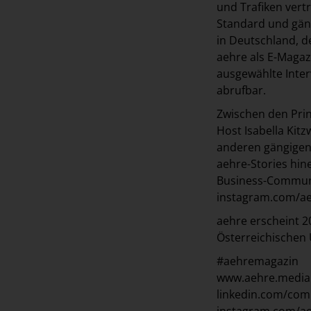
und Trafiken vertr
Standard und gäng
in Deutschland, d
aehre als E-Magaz
ausgewählte Inter
abrufbar.
Zwischen den Prin
Host Isabella Kitz
anderen gängigen 
aehre-Stories hin
Business-Communi
instagram.com/ae
aehre erscheint 20
Österreichischen 
#aehremagazin
www.aehre.media
linkedin.com/com
instagram.com/a