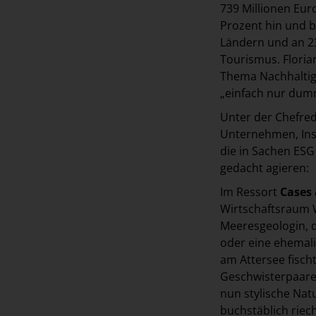
739 Millionen Eur
Prozent hin und be
Ländern und an 2
Tourismus. Floria
Thema Nachhaltig
„einfach nur dumm
Unter der Chefreda
Unternehmen, Ins
die in Sachen ESG 
gedacht agieren:
Im Ressort
Cases 
Wirtschaftsraum W
Meeresgeologin, di
oder eine ehemali
am Attersee fisch
Geschwisterpaares
nun stylische Nat
buchstäblich riec