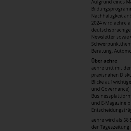
Aufgrund eines M
Bildungsprogramm
Nachhaltigkeit an
2024 wird aehre a
deutschsprachigen
Newsletter sowie 
Schwerpunktthem
Beratung, Automoti
Über aehre
aehre tritt mit d
praxisnahen Disk
Blicke auf wicht
und Governance) zu
Businessplattfor
und E-Magazine pl
Entscheidungsträg
aehre wird als 68 
der Tageszeitung 