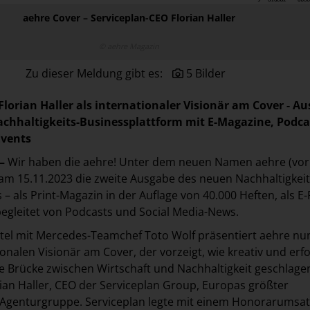
aehre Cover – Serviceplan-CEO Florian Haller
© aehre Magazin
Zu dieser Meldung gibt es:
5 Bilder
Florian Haller als internationaler Visionär am Cover - A
achhaltigkeits-Businessplattform mit E-Magazine, Podca
Events
–
Wir haben die aehre! Unter dem neuen Namen aehre (vo
am 15.11.2023 die zweite Ausgabe des neuen Nachhaltigkeit
– als Print-Magazin in der Auflage von 40.000 Heften, als E
egleitet von Podcasts und Social Media-News.
tel mit Mercedes-Teamchef Toto Wolf präsentiert aehre nu
onalen Visionär am Cover, der vorzeigt, wie kreativ und erfo
 Brücke zwischen Wirtschaft und Nachhaltigkeit geschlage
ian Haller, CEO der Serviceplan Group, Europas größter
 Agenturgruppe. Serviceplan legte mit einem Honorarumsat