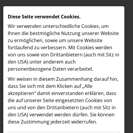
Diese Seite verwendet Cookies.
Wir verwenden unterschiedliche Cookies, um
Ihnen die best­mögliche Nutzung unserer Website
zu ermöglichen, sowie um unsere Website
fortlaufend zu verbessern. Mit Cookies werden
von uns sowie von Drittanbietern (auch mit Sitz in
den USA) unter anderem auch
personenbezogene Daten verarbeitet.
Meldungen
/
Freshfields
/
Corporate & Finance
MELDUNGEN
Wir weisen in diesem Zusammenhang darauf hin,
MELDUNGSÜBERSICHT CORPORATE &
LOEBELL NORDBERG
dass Sie sich mit dem Klicken auf „Alle
FINANCE
akzeptieren“ damit ein­ver­standen erklären, dass
INNER
die auf unserer Seite eingesetzten Cookies von
aehre
Alle
2026
2025
2024
2021
2020
2019
uns und von den Drittanbietern (auch mit Sitz in
Astoria Artshow
den USA) verwendet werden dürfen. Sie können
diese Zustimmung jederzeit widerrufen.
B/S/H Hausgeräte
23.02.2026
/
Freshfields
Corporate & Finance