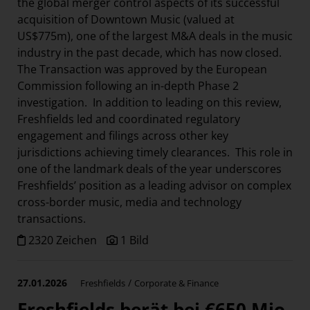
the global merger control aspects of its successful
Österreichische Post AG
acquisition of Downtown Music (valued at
Paradies Garten
US$775m), one of the largest M&A deals in the music
industry in the past decade, which has now closed.
Raisin
The Transaction was approved by the European
section.d
Commission following an in-depth Phase 2
investigation. In addition to leading on this review,
Swiss Life Select
Freshfields led and coordinated regulatory
The Companion
engagement and filings across other key
The Hoxton
jurisdictions achieving timely clearances. This role in
one of the landmark deals of the year underscores
Unibail-Rodamco-Westfield
Freshfields’ position as a leading advisor on complex
Vöslauer
cross-border music, media and technology
NMK
transactions.
2320 Zeichen
1 Bild
MEDIA
KONTAKT
27.01.2026
/
Freshfields
Corporate & Finance
Freshfields berät bei €650 Mio.