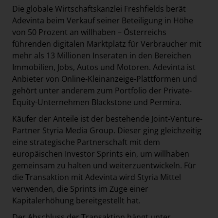
Österreichische Post AG
Die globale Wirtschaftskanzlei Freshfields berät
Adevinta beim Verkauf seiner Beteiligung in Höhe
Paradies Garten
von 50 Prozent an willhaben – Österreichs
Raisin
führenden digitalen Marktplatz für Verbraucher mit
mehr als 13 Millionen Inseraten in den Bereichen
section.d
Immobilien, Jobs, Autos und Motoren. Adevinta ist
Swiss Life Select
Anbieter von Online-Kleinanzeige-Plattformen und
The Companion
gehört unter anderem zum Portfolio der Private-
Equity-Unternehmen Blackstone und Permira.
The Hoxton
Käufer der Anteile ist der bestehende Joint-Venture-
Unibail-Rodamco-Westfield
Partner Styria Media Group. Dieser ging gleichzeitig
Vöslauer
eine strategische Partnerschaft mit dem
NMK
europäischen Investor Sprints ein, um willhaben
gemeinsam zu halten und weiterzuentwickeln. Für
MEDIA
die Transaktion mit Adevinta wird Styria Mittel
verwenden, die Sprints im Zuge einer
KONTAKT
Kapitalerhöhung bereitgestellt hat.
Der Abschluss der Transaktion hängt unter