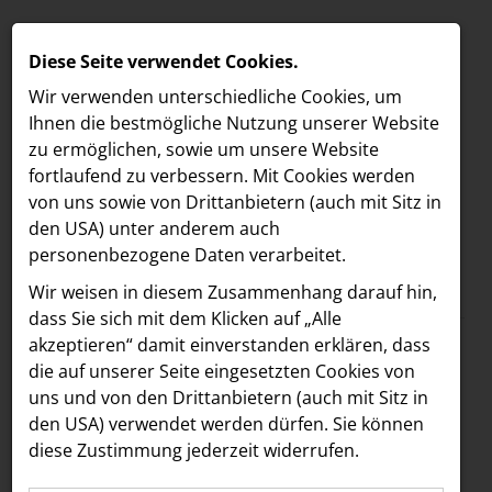
Diese Seite verwendet Cookies.
Wir verwenden unterschiedliche Cookies, um
Ihnen die best­mögliche Nutzung unserer Website
zu ermöglichen, sowie um unsere Website
fortlaufend zu verbessern. Mit Cookies werden
von uns sowie von Drittanbietern (auch mit Sitz in
den USA) unter anderem auch
personenbezogene Daten verarbeitet.
Meldungen
/
Freshfields
MELDUNGEN
Wir weisen in diesem Zusammenhang darauf hin,
Text
Bilder
LOEBELL NORDBERG
dass Sie sich mit dem Klicken auf „Alle
akzeptieren“ damit ein­ver­standen erklären, dass
INNER
05.03.2025
die auf unserer Seite eingesetzten Cookies von
Freshfields berät
aehre
uns und von den Drittanbietern (auch mit Sitz in
Astoria Artshow
den USA) verwendet werden dürfen. Sie können
Adevinta beim
diese Zustimmung jederzeit widerrufen.
B/S/H Hausgeräte
Verkauf der Anteile