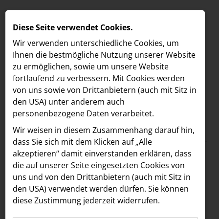
Diese Seite verwendet Cookies.
Wir verwenden unterschiedliche Cookies, um
Ihnen die best­mögliche Nutzung unserer Website
zu ermöglichen, sowie um unsere Website
fortlaufend zu verbessern. Mit Cookies werden
von uns sowie von Drittanbietern (auch mit Sitz in
den USA) unter anderem auch
personenbezogene Daten verarbeitet.
Meldungen
/
Freshfields
MELDUNGEN
Wir weisen in diesem Zusammenhang darauf hin,
Text
Bilder
LOEBELL NORDBERG
dass Sie sich mit dem Klicken auf „Alle
akzeptieren“ damit ein­ver­standen erklären, dass
INNER
23.04.2024
die auf unserer Seite eingesetzten Cookies von
Freshfields ernennt
aehre
uns und von den Drittanbietern (auch mit Sitz in
Astoria Artshow
den USA) verwendet werden dürfen. Sie können
Dora Rendessy zur
diese Zustimmung jederzeit widerrufen.
B/S/H Hausgeräte
Counsel im