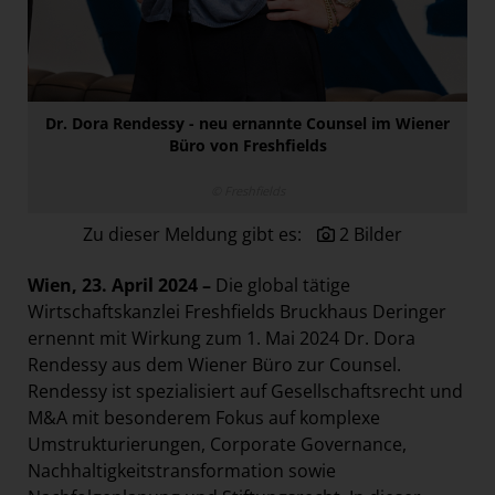
Österreichische Post AG
Paradies Garten
Raisin
Dr. Dora Rendessy - neu ernannte Counsel im Wiener
section.d
Büro von Freshfields
Swiss Life Select
© Freshfields
The Companion
Zu dieser Meldung gibt es:
2 Bilder
The Hoxton
Unibail-Rodamco-Westfield
Wien, 23. April 2024 –
Die global tätige
Vöslauer
Wirtschaftskanzlei Freshfields Bruckhaus Deringer
ernennt mit Wirkung zum 1. Mai 2024 Dr. Dora
NMK
Rendessy aus dem Wiener Büro zur Counsel.
MEDIA
Rendessy ist spezialisiert auf Gesellschaftsrecht und
M&A mit besonderem Fokus auf komplexe
KONTAKT
Umstrukturierungen, Corporate Governance,
Nachhaltigkeitstransformation sowie