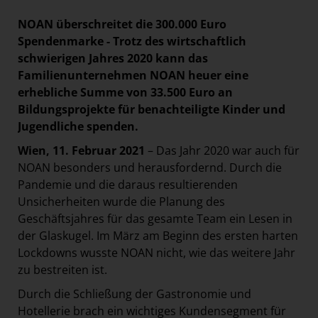
Paradies Garten
NOAN überschreitet die 300.000 Euro
Raisin
Spendenmarke - Trotz des wirtschaftlich
schwierigen Jahres 2020 kann das
section.d
Familienunternehmen NOAN heuer eine
Swiss Life Select
erhebliche Summe von 33.500 Euro an
The Companion
Bildungsprojekte für benachteiligte Kinder und
Jugendliche spenden.
The Hoxton
Wien, 11. Februar 2021
– Das Jahr 2020 war auch für
Unibail-Rodamco-Westfield
NOAN besonders und herausfordernd. Durch die
Vöslauer
Pandemie und die daraus resultierenden
NMK
Unsicherheiten wurde die Planung des
Geschäftsjahres für das gesamte Team ein Lesen in
MEDIA
der Glaskugel. Im März am Beginn des ersten harten
Lockdowns wusste NOAN nicht, wie das weitere Jahr
KONTAKT
zu bestreiten ist.
Durch die Schließung der Gastronomie und
Hotellerie brach ein wichtiges Kundensegment für