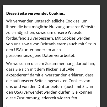
Diese Seite verwendet Cookies.
Wir verwenden unterschiedliche Cookies, um
Ihnen die best­mögliche Nutzung unserer Website
zu ermöglichen, sowie um unsere Website
fortlaufend zu verbessern. Mit Cookies werden
von uns sowie von Drittanbietern (auch mit Sitz in
den USA) unter anderem auch
personenbezogene Daten verarbeitet.
Meldungen
/
NOAN
MELDUNGEN
Wir weisen in diesem Zusammenhang darauf hin,
Text
Bilder
LOEBELL NORDBERG
dass Sie sich mit dem Klicken auf „Alle
akzeptieren“ damit ein­ver­standen erklären, dass
INNER
10.02.2021
die auf unserer Seite eingesetzten Cookies von
NOAN hilft auch im
aehre
uns und von den Drittanbietern (auch mit Sitz in
Astoria Artshow
den USA) verwendet werden dürfen. Sie können
Coronajahr:
diese Zustimmung jederzeit widerrufen.
B/S/H Hausgeräte
Spendenbericht des