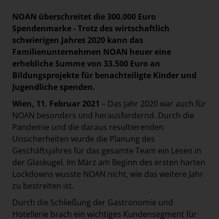
Paradies Garten
NOAN überschreitet die 300.000 Euro
Raisin
Spendenmarke - Trotz des wirtschaftlich
schwierigen Jahres 2020 kann das
section.d
Familienunternehmen NOAN heuer eine
Swiss Life Select
erhebliche Summe von 33.500 Euro an
The Companion
Bildungsprojekte für benachteiligte Kinder und
Jugendliche spenden.
The Hoxton
Wien, 11. Februar 2021
– Das Jahr 2020 war auch für
Unibail-Rodamco-Westfield
NOAN besonders und herausfordernd. Durch die
Vöslauer
Pandemie und die daraus resultierenden
NMK
Unsicherheiten wurde die Planung des
Geschäftsjahres für das gesamte Team ein Lesen in
MEDIA
der Glaskugel. Im März am Beginn des ersten harten
Lockdowns wusste NOAN nicht, wie das weitere Jahr
KONTAKT
zu bestreiten ist.
Durch die Schließung der Gastronomie und
Hotellerie brach ein wichtiges Kundensegment für