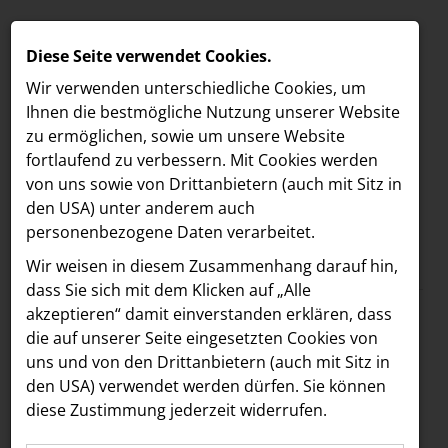
Diese Seite verwendet Cookies.
Wir verwenden unterschiedliche Cookies, um
Ihnen die best­mögliche Nutzung unserer Website
zu ermöglichen, sowie um unsere Website
fortlaufend zu verbessern. Mit Cookies werden
von uns sowie von Drittanbietern (auch mit Sitz in
den USA) unter anderem auch
personenbezogene Daten verarbeitet.
Meldungen
/
NOAN
MELDUNGEN
Wir weisen in diesem Zusammenhang darauf hin,
Text
Bilder
LOEBELL NORDBERG
dass Sie sich mit dem Klicken auf „Alle
akzeptieren“ damit ein­ver­standen erklären, dass
INNER
10.02.2021
die auf unserer Seite eingesetzten Cookies von
NOAN hilft auch im
aehre
uns und von den Drittanbietern (auch mit Sitz in
Astoria Artshow
den USA) verwendet werden dürfen. Sie können
Coronajahr:
diese Zustimmung jederzeit widerrufen.
B/S/H Hausgeräte
Spendenbericht des