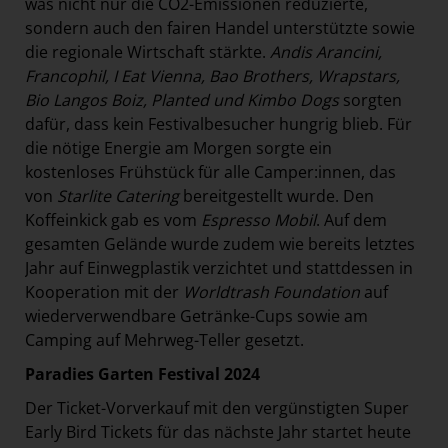
was nicht nur die CO2-Emissionen reduzierte,
sondern auch den fairen Handel unterstützte sowie
die regionale Wirtschaft stärkte.
Andis Arancini,
Francophil, I Eat Vienna, Bao Brothers, Wrapstars,
Bio Langos Boiz, Planted und Kimbo Dogs
sorgten
dafür, dass kein Festivalbesucher hungrig blieb. Für
die nötige Energie am Morgen sorgte ein
kostenloses Frühstück für alle Camper:innen, das
von
Starlite Catering
bereitgestellt wurde. Den
Koffeinkick gab es vom
Espresso Mobil
. Auf dem
gesamten Gelände wurde zudem wie bereits letztes
Jahr auf Einwegplastik verzichtet und stattdessen in
Kooperation mit der
Worldtrash Foundation
auf
wiederverwendbare Getränke-Cups sowie am
Camping auf Mehrweg-Teller gesetzt.
Paradies Garten Festival 2024
Der Ticket-Vorverkauf mit den vergünstigten Super
Early Bird Tickets für das nächste Jahr startet heute