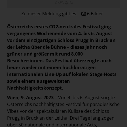
© Mila Zytka
Paradies Garten
Zu dieser Meldung gibt es:
6 Bilder
Raisin
section.d
Österreichs erstes CO2-neutrales Festival ging
Swiss Life Select
vergangenes Wochenende vom 4. bis 6. August
vor dem einzigartigen Schloss Prugg in Bruck an
The Companion
der Leitha über die Bühne – dieses Jahr noch
The Hoxton
grüner und größer mit rund 8.000
Besucher:innen. Das Festival überzeugte auch
Unibail-Rodamco-Westfield
heuer wieder mit einem hochkarätigen
Vöslauer
internationalen Line-Up auf lokalen Stage-Hosts
NMK
sowie einem ausgeweiteten
Nachhaltigkeitskonzept.
MEDIA
Wien, 9. August 2023 –
Von 4. bis 6. August sorgte
KONTAKT
Österreichs nachhaltigstes Festival für paradiesische
Vibes vor der spektakulären Kulisse des Schloss
Prugg in Bruck an der Leitha. Drei Tage lang zogen
über 50 nationale und internationale Acts,