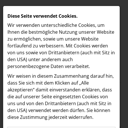
Diese Seite verwendet Cookies.
Wir verwenden unterschiedliche Cookies, um
Ihnen die best­mögliche Nutzung unserer Website
zu ermöglichen, sowie um unsere Website
fortlaufend zu verbessern. Mit Cookies werden
von uns sowie von Drittanbietern (auch mit Sitz in
den USA) unter anderem auch
personenbezogene Daten verarbeitet.
Meldungen
/
Paradies Garten
MELDUNGEN
Wir weisen in diesem Zusammenhang darauf hin,
Text
Bilder
LOEBELL NORDBERG
dass Sie sich mit dem Klicken auf „Alle
akzeptieren“ damit ein­ver­standen erklären, dass
INNER
09.08.2023
die auf unserer Seite eingesetzten Cookies von
Paradies Garten
aehre
uns und von den Drittanbietern (auch mit Sitz in
Astoria Artshow
den USA) verwendet werden dürfen. Sie können
Festival feiert
diese Zustimmung jederzeit widerrufen.
B/S/H Hausgeräte
erfolgreich 2. Ausgabe