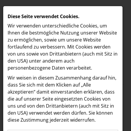
Diese Seite verwendet Cookies.
Wir verwenden unterschiedliche Cookies, um
Ihnen die best­mögliche Nutzung unserer Website
zu ermöglichen, sowie um unsere Website
fortlaufend zu verbessern. Mit Cookies werden
von uns sowie von Drittanbietern (auch mit Sitz in
den USA) unter anderem auch
personenbezogene Daten verarbeitet.
Meldungen
/
Vöslauer
MELDUNGEN
Wir weisen in diesem Zusammenhang darauf hin,
Text
Bilder
LOEBELL NORDBERG
dass Sie sich mit dem Klicken auf „Alle
akzeptieren“ damit ein­ver­standen erklären, dass
INNER
30.12.2024
die auf unserer Seite eingesetzten Cookies von
Pfandtastisch
aehre
uns und von den Drittanbietern (auch mit Sitz in
Astoria Artshow
den USA) verwendet werden dürfen. Sie können
nachhaltig: Vöslauer
diese Zustimmung jederzeit widerrufen.
B/S/H Hausgeräte
unterstützt