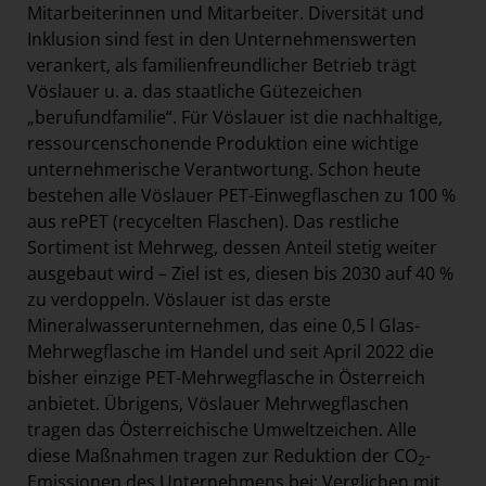
Mitarbeiterinnen und Mitarbeiter. Diversität und
Inklusion sind fest in den Unternehmenswerten
verankert, als familienfreundlicher Betrieb trägt
Vöslauer u. a. das staatliche Gütezeichen
„berufundfamilie“. Für Vöslauer ist die nachhaltige,
ressourcenschonende Produktion eine wichtige
unternehmerische Verantwortung. Schon heute
bestehen alle Vöslauer PET-Einwegflaschen zu 100 %
aus rePET (recycelten Flaschen). Das restliche
Sortiment ist Mehrweg, dessen Anteil stetig weiter
ausgebaut wird – Ziel ist es, diesen bis 2030 auf 40 %
zu verdoppeln. Vöslauer ist das erste
Mineralwasserunternehmen, das eine 0,5 l Glas-
Mehrwegflasche im Handel und seit April 2022 die
bisher einzige PET-Mehrwegflasche in Österreich
anbietet. Übrigens, Vöslauer Mehrwegflaschen
tragen das Österreichische Umweltzeichen. Alle
diese Maßnahmen tragen zur Reduktion der CO
-
2
Emissionen des Unternehmens bei: Verglichen mit