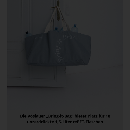
Paradies Garten
Raisin
section.d
Swiss Life Select
The Companion
The Hoxton
Unibail-Rodamco-Westfield
Vöslauer
NMK
MEDIA
KONTAKT
Die Vöslauer „Bring-it-Bag“ bietet Platz für 18
unzerdrückte 1,5-Liter rePET-Flaschen