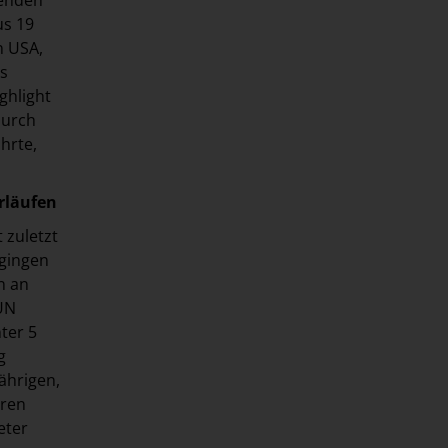
us 19
n USA,
us
ghlight
durch
hrte,
rläufen
 zuletzt
 gingen
n an
RUN
ter 5
g
ährigen,
eren
eter