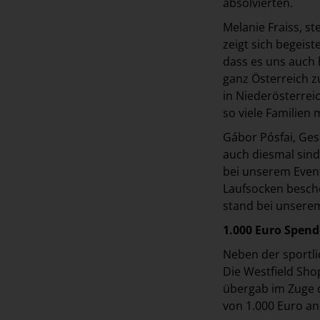
absolvierten.
Melanie Fraiss, s
zeigt sich begeist
dass es uns auch 
ganz Österreich z
in Niederösterrei
so viele Familien 
Gábor Pósfai, Ges
auch diesmal sind
bei unserem Event
Laufsocken besche
stand bei unsere
1.000 Euro Spend
Neben der sportli
Die Westfield Sho
übergab im Zuge 
von 1.000 Euro an