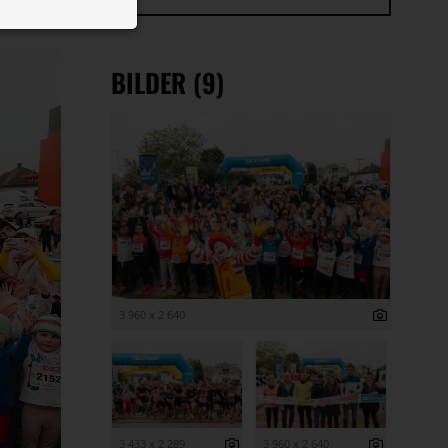
 ID auf Ihrem
 Funktion der
BILDER (9)
3 960 x 2 640
3 433 x 2 289
3 960 x 2 640