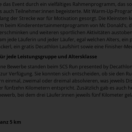
 das Event durch ein vielfältiges Rahmenprogramm, das s
ls auch Teilnehmer:innen begeisterte. Mit Warm-Up-Progr
lang der Strecke war für Motivation gesorgt. Die Kleinsten 
em beim Kinderentertainmentprogramm von Mc Donald‘s, 
rschminken und weiteren sportlichen Aktivitäten austoben
 jede Läuferin und jeder Läufer, egal welchen Alters, ein p
ackerl, ein gratis Decathlon Laufshirt sowie eine Finisher-Med
ür jede Leistungsgruppe und Altersklasse
ene Bewerbe standen beim SCS Run presented by Decathlo
zur Verfügung. Sie konnten sich entscheiden, ob sie den R
rn einmal, zweimal oder dreimal absolvieren, was jeweils D
er fünfzehn Kilometern entspricht. Zusätzlich gab es auch 
werb, bei dem drei Läufer:innen jeweils fünf Kilometer ge
tanz 5 km