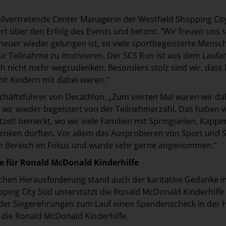
tellvertretende Center Managerin der Westfield Shopping Cit
ert über den Erfolg des Events und betont: "Wir freuen uns 
heuer wieder gelungen ist, so viele sportbegeisterte Mensc
ur Teilnahme zu motivieren. Der SCS Run ist aus dem Lauf
ch nicht mehr wegzudenken. Besonders stolz sind wir, dass
mit Kindern mit dabei waren."
chäftsführer von Decathlon: „Zum vierten Mal waren wir da
 wir wieder begeistert von der Teilnehmerzahl. Das haben 
zelt bemerkt, wo wir viele Familien mit Springseilen, Kapp
nken durften. Vor allem das Ausprobieren von Sport und S
m Bereich im Fokus und wurde sehr gerne angenommen.“
e für Ronald McDonald Kinderhilfe
chen Herausforderung stand auch der karitative Gedanke i
pping City Süd unterstützt die Ronald McDonald Kinderhilfe
der Siegerehrungen zum Lauf einen Spendenscheck in der
 die Ronald McDonald Kinderhilfe.