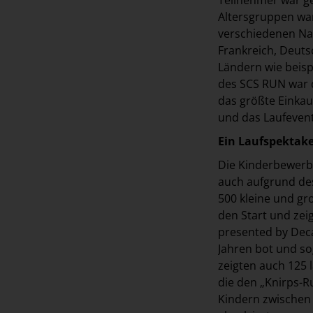
Altersgruppen war
verschiedenen Na
Frankreich, Deuts
Ländern wie beisp
des SCS RUN war d
das größte Einkau
und das Laufevent
Ein Laufspektake
Die Kinderbewerbe
auch aufgrund de
500 kleine und gr
den Start und zei
presented by Deca
Jahren bot und so
zeigten auch 125 
die den „Knirps-R
Kindern zwischen 