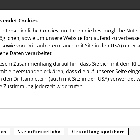
rwendet Cookies.
nterschiedliche Cookies, um Ihnen die best­mögliche Nutz
glichen, sowie um unsere Website fortlaufend zu verbesse
sowie von Drittanbietern (auch mit Sitz in den USA) unter
ne Daten verarbeitet.
iesem Zusammenhang darauf hin, dass Sie sich mit dem Klick
it ein­ver­standen erklären, dass die auf unserer Seite ein
 den Drittanbietern (auch mit Sitz in den USA) verwendet 
e Zustimmung jederzeit widerrufen.
ookies ermöglichen grundlegende Funktionen und sind für d
hmer:innenrekord beim
Funktion der Website erforderlich. Diese Cookies speichern
kies erfassen Informationen anonym. Diese Informationen h
genen Daten und werden an keine Dritten übermittelt.
rigen SCS Run – Erstmals
e unsere Besucher unsere Website nutzen.
ren
Nur erforderliche
Einstellung speichern
ümer der Website (Erstanbieter)