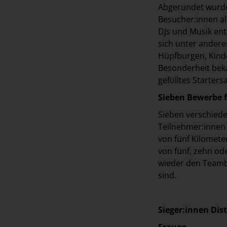
Abgerundet wurde
Besucher:innen a
DJs und Musik ent
sich unter ander
Hüpfburgen, Kinde
Besonderheit bekam
gefülltes Starters
Sieben Bewerbe f
Sieben verschied
Teilnehmer:innen 
von fünf Kilomete
von fünf, zehn od
wieder den Teambe
sind.
Sieger:innen Dis
Frauen