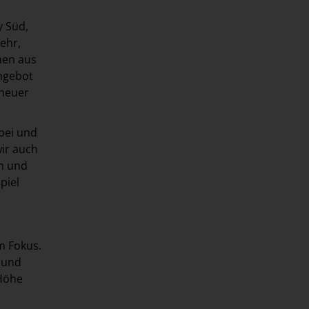
y Süd,
sehr,
hen aus
angebot
 heuer
bei und
wir auch
en und
piel
m Fokus.
 und
 Höhe