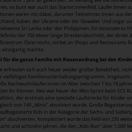
en, so bunt war auch das Starter:innenfeld. Läufer:innen a
tionen waren mit dabei, darunter Teilnehmer:innen aus de
chland, Italien, der Ukraine oder der Slowakei. Und sogar a
ielsweise Sri Lanka oder den Philippinen. Ein besonderes Hi
efinitiv der 700 Meter lange Streckenabschnitt, der direkt 
fszentrum Österreichs, vorbei an Shops und Restaurants fü
 einzigartig machte.
l für die ganze Familie mit Riesenandrang bei den Kinde
 erfreuten sich auch heuer wieder großer Beliebtheit, nicht
s vielfältigen Familienunterhaltungsprogramms. Insgesamt
oße Nachwuchsläufer:innen im Alter zwischen 1 bis 18 Jahre
gten ihr Können. Neu war heuer der Mini-Sprint beim SCS 
thlon, der erstmals eine spezielle Laufstrecke für Kinder un
gleich von 140 „Minis“ absolviert wurde. Große Begeisterun
laufbegeisterte Kids in der Kategorie der Sechs- und Siebenj
un“ absolvierten. Komplettiert wurde das Feld von 230 weit
acht und achtzehn Jahren, die den „Kids-Run“ über 1.000 M