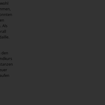
owohl
ammen,
konnten
den
. Als
rall
aille.
n den
undkurs
istanzen
heuer
laufen