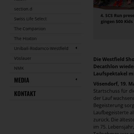
section.d
4. SCS Run pres
Swiss Life Select
gingen 500 Kids 
The Companion
The Hoxton
Unibail-Rodamco-Westfield
Vöslauer
Die Westfield Sh
Decathlon wieder
NMK
Laufspektakel mi
MEDIA
Vösendorf, 19. M
Startschuss für d
KONTAKT
der Lauf wachsende
Begeisterung sorg
Laufbegeisterte a
zurück. Die ältes
im 75. Lebensjahr
Teilnehmer war ger