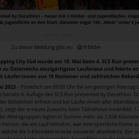
ented by Decathlon – heuer mit 3 Kinder- und Jugendläufen. Ins
& Jugendliche an den Start, darunter sogar 140 „Minis“ unter 5 J
© Philipp Lipiarski
Zu dieser Meldung gibt es:
9 Bilder
opping City Süd wurde am 18.
Mai beim 4. SCS Run prese
 zu Österreichs einzigartigster Laufarena und feierte ei
t Läufer:innen aus 19 Nationen und zahlreichen Rekord
ai 2023
– Pünktlich um 09:00 Uhr fiel am gestrigen Feiertag 
ie bereits 4. Auflage des SCS Run presented by Decathlon. D
r Beliebtheit erfreut und bei Läufer:innen aller Altersklass
t, zeigt der erneute Zuwachs beim Teilnehmer:innenfeld: 1.
ller Altersgruppen legten in Summe mehr als 5.658 Kilomete
te Person, die am Lauf teilnahm, war eine sportliche Dame a
, welche die 5-Kilometerstrecke souverän absolvierte. Der j
ade erst 1 Jahr alt geworden. So vielfältig wie die teilneh