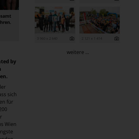
gesamt
ahren.
3 960 x 2 640
2 121 x 1 414
weitere ...
nted by
n
en.
der
ass sich
en für
200
r
us Wien
üngste
menden