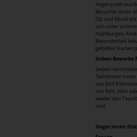
Abgerundet wurde
Besucher:innen a
DJs und Musik ent
sich unter ander
Hüpfburgen, Kinde
Besonderheit bekam
gefülltes Starters
Sieben Bewerbe f
Sieben verschied
Teilnehmer:innen 
von fünf Kilomete
von fünf, zehn od
wieder den Teambe
sind.
Sieger:innen Dis
Frauen