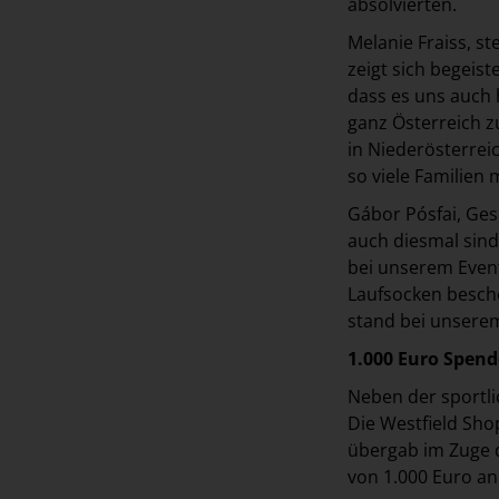
absolvierten.
Melanie Fraiss, s
zeigt sich begeist
dass es uns auch 
ganz Österreich z
in Niederösterrei
so viele Familien 
Gábor Pósfai, Ges
auch diesmal sind
bei unserem Event
Laufsocken besche
stand bei unsere
1.000 Euro Spend
Neben der sportli
Die Westfield Sho
übergab im Zuge 
von 1.000 Euro an