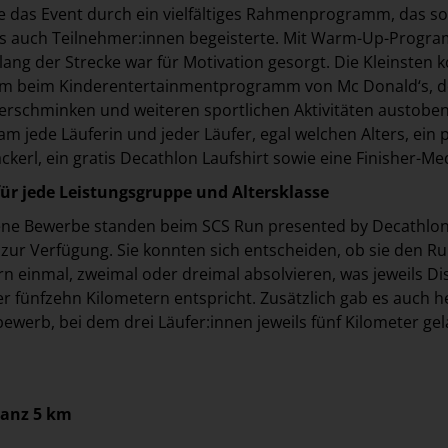
 das Event durch ein vielfältiges Rahmenprogramm, das s
ls auch Teilnehmer:innen begeisterte. Mit Warm-Up-Progr
lang der Strecke war für Motivation gesorgt. Die Kleinsten 
em beim Kinderentertainmentprogramm von Mc Donald‘s, 
rschminken und weiteren sportlichen Aktivitäten austoben
 jede Läuferin und jeder Läufer, egal welchen Alters, ein p
ackerl, ein gratis Decathlon Laufshirt sowie eine Finisher-Med
ür jede Leistungsgruppe und Altersklasse
ene Bewerbe standen beim SCS Run presented by Decathlo
zur Verfügung. Sie konnten sich entscheiden, ob sie den R
rn einmal, zweimal oder dreimal absolvieren, was jeweils D
er fünfzehn Kilometern entspricht. Zusätzlich gab es auch 
werb, bei dem drei Läufer:innen jeweils fünf Kilometer ge
tanz 5 km