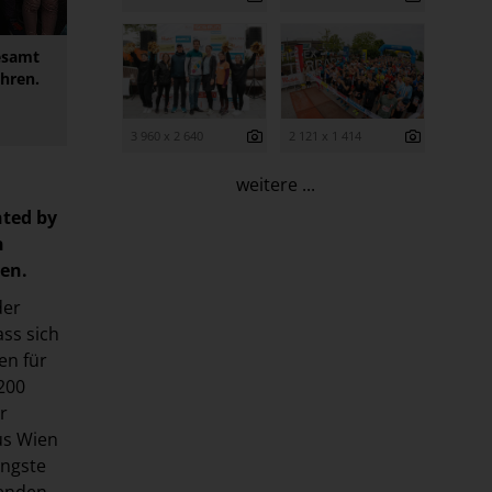
gesamt
ahren.
3 960 x 2 640
2 121 x 1 414
weitere ...
nted by
n
en.
der
ass sich
en für
200
r
us Wien
üngste
menden