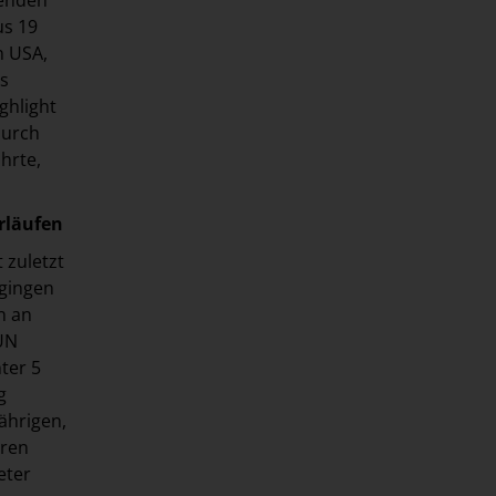
us 19
n USA,
us
ghlight
durch
hrte,
rläufen
 zuletzt
 gingen
n an
RUN
ter 5
g
ährigen,
eren
eter