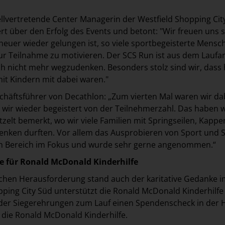
tellvertretende Center Managerin der Westfield Shopping Cit
ert über den Erfolg des Events und betont: "Wir freuen uns 
heuer wieder gelungen ist, so viele sportbegeisterte Mensc
ur Teilnahme zu motivieren. Der SCS Run ist aus dem Lauf
ch nicht mehr wegzudenken. Besonders stolz sind wir, dass
mit Kindern mit dabei waren."
chäftsführer von Decathlon: „Zum vierten Mal waren wir da
 wir wieder begeistert von der Teilnehmerzahl. Das haben 
zelt bemerkt, wo wir viele Familien mit Springseilen, Kapp
nken durften. Vor allem das Ausprobieren von Sport und S
m Bereich im Fokus und wurde sehr gerne angenommen.“
e für Ronald McDonald Kinderhilfe
chen Herausforderung stand auch der karitative Gedanke i
pping City Süd unterstützt die Ronald McDonald Kinderhilfe
der Siegerehrungen zum Lauf einen Spendenscheck in der
 die Ronald McDonald Kinderhilfe.