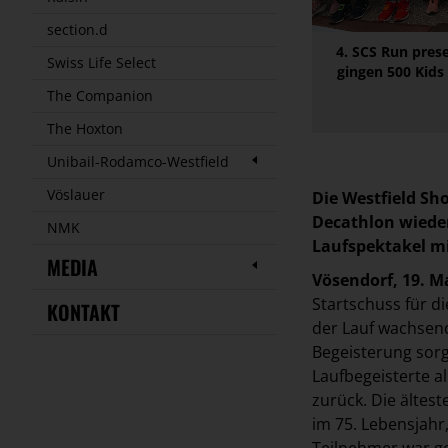
section.d
4. SCS Run pres
Swiss Life Select
gingen 500 Kids 
The Companion
The Hoxton
Unibail-Rodamco-Westfield
Vöslauer
Die Westfield Sh
Decathlon wieder
NMK
Laufspektakel mi
MEDIA
Vösendorf, 19. M
Startschuss für d
KONTAKT
der Lauf wachsende
Begeisterung sorg
Laufbegeisterte a
zurück. Die ältes
im 75. Lebensjahr
Teilnehmer war ger