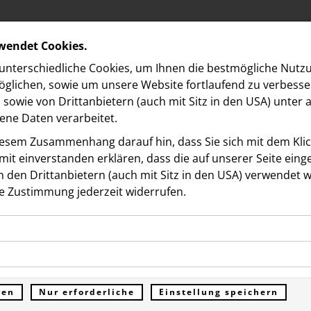
rwendet Cookies.
nterschiedliche Cookies, um Ihnen die best­mögliche Nutz
glichen, sowie um unsere Website fortlaufend zu verbesse
sowie von Drittanbietern (auch mit Sitz in den USA) unter
ne Daten verarbeitet.
iesem Zusammenhang darauf hin, dass Sie sich mit dem Klick
it ein­ver­standen erklären, dass die auf unserer Seite ein
 den Drittanbietern (auch mit Sitz in den USA) verwendet 
e Zustimmung jederzeit widerrufen.
ookies ermöglichen grundlegende Funktionen und sind für d
hmer:innenrekord beim
Funktion der Website erforderlich. Diese Cookies speichern
kies erfassen Informationen anonym. Diese Informationen h
genen Daten und werden an keine Dritten übermittelt.
rigen SCS Run – Erstmals
e unsere Besucher unsere Website nutzen.
ren
Nur erforderliche
Einstellung speichern
ümer der Website (Erstanbieter)