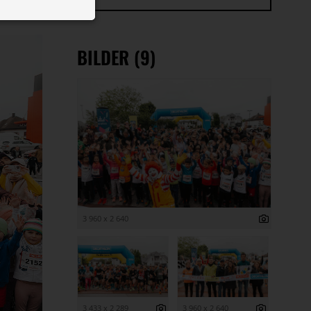
 ID auf Ihrem
 Funktion der
BILDER (9)
3 960 x 2 640
3 433 x 2 289
3 960 x 2 640