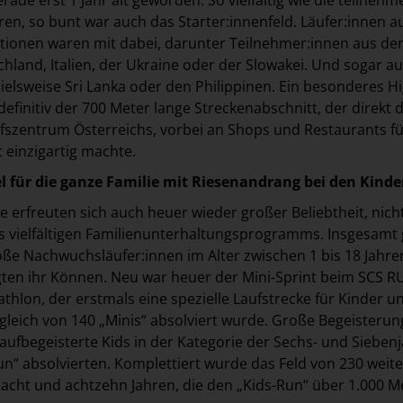
en, so bunt war auch das Starter:innenfeld. Läufer:innen a
tionen waren mit dabei, darunter Teilnehmer:innen aus de
chland, Italien, der Ukraine oder der Slowakei. Und sogar a
ielsweise Sri Lanka oder den Philippinen. Ein besonderes Hi
efinitiv der 700 Meter lange Streckenabschnitt, der direkt 
fszentrum Österreichs, vorbei an Shops und Restaurants fü
 einzigartig machte.
l für die ganze Familie mit Riesenandrang bei den Kinde
 erfreuten sich auch heuer wieder großer Beliebtheit, nicht
s vielfältigen Familienunterhaltungsprogramms. Insgesamt
oße Nachwuchsläufer:innen im Alter zwischen 1 bis 18 Jahre
gten ihr Können. Neu war heuer der Mini-Sprint beim SCS 
thlon, der erstmals eine spezielle Laufstrecke für Kinder un
gleich von 140 „Minis“ absolviert wurde. Große Begeisterun
laufbegeisterte Kids in der Kategorie der Sechs- und Siebenj
un“ absolvierten. Komplettiert wurde das Feld von 230 weit
acht und achtzehn Jahren, die den „Kids-Run“ über 1.000 M