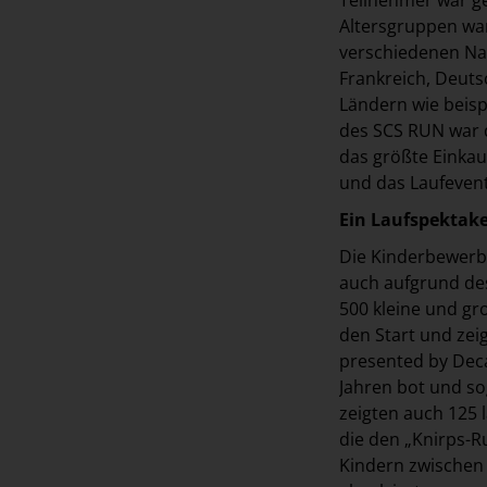
Altersgruppen war
verschiedenen Na
Frankreich, Deuts
Ländern wie beisp
des SCS RUN war d
das größte Einkau
und das Laufevent
Ein Laufspektake
Die Kinderbewerbe
auch aufgrund de
500 kleine und gr
den Start und zei
presented by Deca
Jahren bot und so
zeigten auch 125 
die den „Knirps-R
Kindern zwischen 