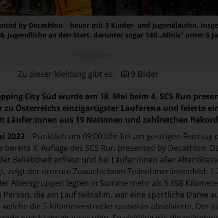
ented by Decathlon – heuer mit 3 Kinder- und Jugendläufen. Ins
& Jugendliche an den Start, darunter sogar 140 „Minis“ unter 5 J
© Philipp Lipiarski
Zu dieser Meldung gibt es:
9 Bilder
opping City Süd wurde am 18.
Mai beim 4. SCS Run prese
 zu Österreichs einzigartigster Laufarena und feierte ei
t Läufer:innen aus 19 Nationen und zahlreichen Rekord
ai 2023
– Pünktlich um 09:00 Uhr fiel am gestrigen Feiertag 
ie bereits 4. Auflage des SCS Run presented by Decathlon. D
r Beliebtheit erfreut und bei Läufer:innen aller Altersklass
t, zeigt der erneute Zuwachs beim Teilnehmer:innenfeld: 1.
ller Altersgruppen legten in Summe mehr als 5.658 Kilomete
te Person, die am Lauf teilnahm, war eine sportliche Dame a
, welche die 5-Kilometerstrecke souverän absolvierte. Der j
ade erst 1 Jahr alt geworden. So vielfältig wie die teilneh