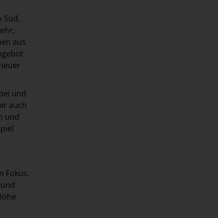
y Süd,
sehr,
hen aus
angebot
 heuer
bei und
wir auch
en und
piel
m Fokus.
 und
 Höhe