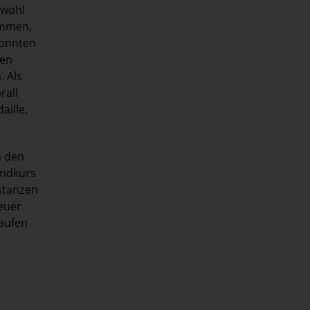
owohl
ammen,
konnten
den
. Als
rall
aille.
n den
undkurs
istanzen
heuer
laufen