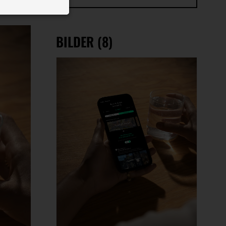
 ID auf Ihrem
 Funktion der
BILDER (8)