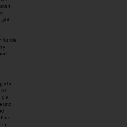
esten
er
 gibt
 für die
ery
 und
glicher
iert
 die
te und
nd
 Paris,
: Im