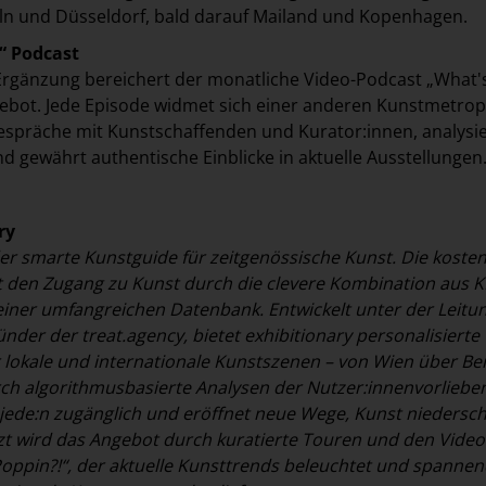
ln und Düsseldorf, bald darauf Mailand und Kopenhagen.
“ Podcast
Ergänzung bereichert der monatliche Video-Podcast „What'
gebot. Jede Episode widmet sich einer anderen Kunstmetro
Gespräche mit Kunstschaffenden und Kurator:innen, analysie
nd gewährt authentische Einblicke in aktuelle Ausstellungen
ry
 der smarte Kunstguide für zeitgenössische Kunst. Die koste
t den Zugang zu Kunst durch die clevere Kombination aus KI
iner umfangreichen Datenbank. Entwickelt unter der Leitu
ründer der treat.agency, bietet exhibitionary personalisierte
lokale und internationale Kunstszenen – von Wien über Ber
ch algorithmusbasierte Analysen der Nutzer:innenvorliebe
 jede:n zugänglich und eröffnet neue Wege, Kunst niedersch
zt wird das Angebot durch kuratierte Touren und den Video
oppin?!“, der aktuelle Kunsttrends beleuchtet und spanne