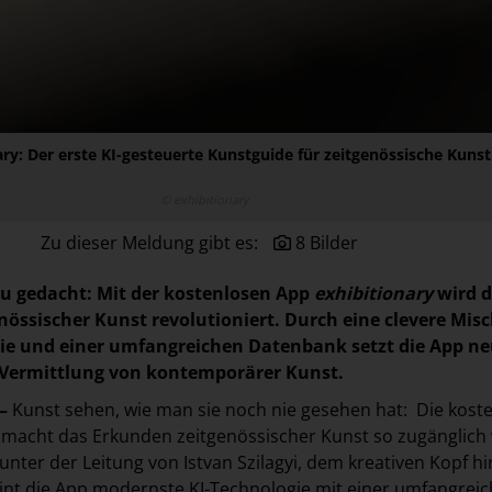
ary: Der erste KI-gesteuerte Kunstguide für zeitgenössische Kunst
© exhibitionary
Zu dieser Meldung gibt es:
8 Bilder
u gedacht: Mit der kostenlosen App
exhibitionary
wird d
nössischer Kunst revolutioniert. Durch eine clevere Mis
ie und einer umfangreichen Datenbank setzt die App n
 Vermittlung von kontemporärer Kunst.
–
Kunst sehen, wie man sie noch nie gesehen hat: Die kost
y
macht das Erkunden zeitgenössischer Kunst so zugänglich 
unter der Leitung von Istvan Szilagyi, dem kreativen Kopf hi
eint die App modernste KI-Technologie mit einer umfangrei