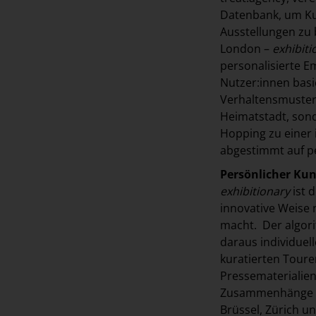
Datenbank, um Ku
Ausstellungen zu 
London –
exhibiti
personalisierte E
Nutzer:innen basie
Verhaltensmuster,
Heimatstadt, sond
Hopping zu einer 
abgestimmt auf pe
Persönlicher Kun
exhibitionary
ist 
innovative Weise 
macht. Der algori
daraus individuel
kuratierten Touren
Pressematerialien
Zusammenhänge leic
Brüssel, Zürich u