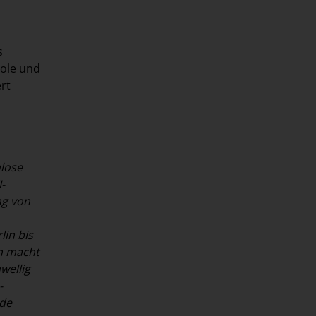
s
pole und
rt
.
nlose
-
ng von
lin bis
n macht
wellig
-
nde