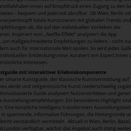
nstliebhaber:innen auf Knopfdruck einen Zugang zu den b
bieten – bequem und jederzeit abrufbar. Ob Wien, Berlin od
onary
verknüpft lokale Kunstszenen mit globalen Trends und
mpfehlungen ab, die auf den individuellen Vorlieben der
ren. Inspiriert vom „Netflix-Effekt“ analysiert die App
 um maßgeschneiderte Empfehlungen zu liefern – nicht nur
ern auch für internationale Metropolen. So wird jedes Gall
individuellen Entdeckungsreise, kuratiert von Expert:innen
rsönliche Interessen.
stguide mit interaktiver Erlebniskomponente
der smarte Kunstguide, der klassische Kunstvermittlung auf
neu denkt und zeitgenössische Kunst niederschwellig zugän
thmusbasierte Guide analysiert Nutzervorlieben und gener
le Ausstellungsempfehlungen. Ein besonderes Highlight sind
: Eine künstliche Intelligenz transformiert Ausstellungstex
 in spannende, informative Führungen, die Hintergründe u
ht verständlich vermitteln. Aktuell in Wien, Berlin, Basel,
nd London verfügbar, wächst das Angebot auch stetig weiter