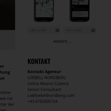
1 681 x 2 500
1 681 x 2 500
weitere ...
KONTAKT
er
Kontakt Agentur
chung
LOEBELL NORDBERG
eue
Celina Alvarez Cadena
Senior Consultant
enlose
ca@loebellnordberg.com
wie nie
+43 6763305154
nter der
chen