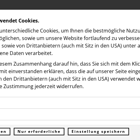
rwendet Cookies.
nterschiedliche Cookies, um Ihnen die best­mögliche Nutz
glichen, sowie um unsere Website fortlaufend zu verbesse
sowie von Drittanbietern (auch mit Sitz in den USA) unter
ne Daten verarbeitet.
iesem Zusammenhang darauf hin, dass Sie sich mit dem Klick
it ein­ver­standen erklären, dass die auf unserer Seite ein
 den Drittanbietern (auch mit Sitz in den USA) verwendet 
e Zustimmung jederzeit widerrufen.
ookies ermöglichen grundlegende Funktionen und sind für d
ionary: Der erste KI-
Funktion der Website erforderlich. Diese Cookies speichern
kies erfassen Informationen anonym. Diese Informationen h
genen Daten und werden an keine Dritten übermittelt.
rte Kunstguide für
e unsere Besucher unsere Website nutzen.
ren
Nur erforderliche
Einstellung speichern
ümer der Website (Erstanbieter)