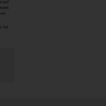
arauf
tweit
onen
n Sie