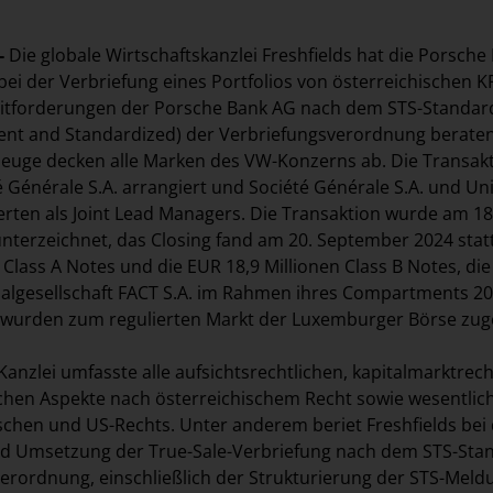
-
Die globale Wirtschaftskanzlei Freshfields hat die Porsche
bei der Verbriefung eines Portfolios von österreichischen K
ditforderungen der Porsche Bank AG nach dem STS-Standar
ent and Standardized) der Verbriefungsverordnung beraten
zeuge decken alle Marken des VW-Konzerns ab. Die Transak
 Générale S.A. arrangiert und Société Générale S.A. und Un
ten als Joint Lead Managers. Die Transaktion wurde am 18
terzeichnet, das Closing fand am 20. September 2024 statt
 Class A Notes und die EUR 18,9 Millionen Class B Notes, die
algesellschaft FACT S.A. im Rahmen ihres Compartments 20
wurden zum regulierten Markt der Luxemburger Börse zug
Kanzlei umfasste alle aufsichtsrechtlichen, kapitalmarktrech
chen Aspekte nach österreichischem Recht sowie wesentlic
schen und US-Rechts. Unter anderem beriet Freshfields bei
nd Umsetzung der True-Sale-Verbriefung nach dem STS-Sta
erordnung, einschließlich der Strukturierung der STS-Mel