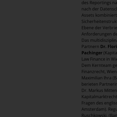
des Reportings n
nach der Datensch
Assets kombiniert
Sicherheitenstruk
Ebene der Verbri
Anforderungen d
Das multidiszipli
Partnern
Dr. Flo
Pachinger
(Kapita
Law Finance in W
Dem Kernteam gehö
Finanzrecht, Wien
Maximilian Ihra (
berieten Partneri
Dr. Markus Mitten
Kapitalmarktrecht
Fragen des englis
Amsterdam). Regu
Ruschkowski, (Ban