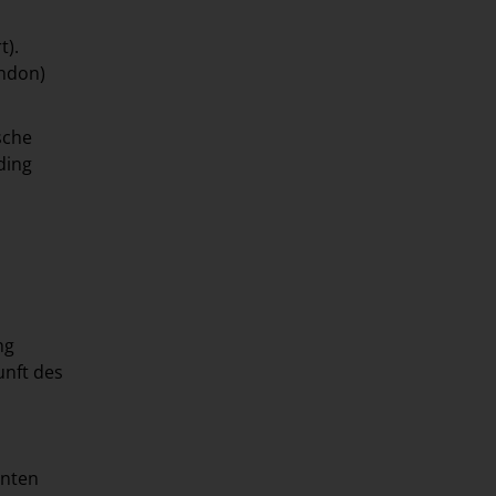
t).
ondon)
sche
ding
ng
unft des
anten