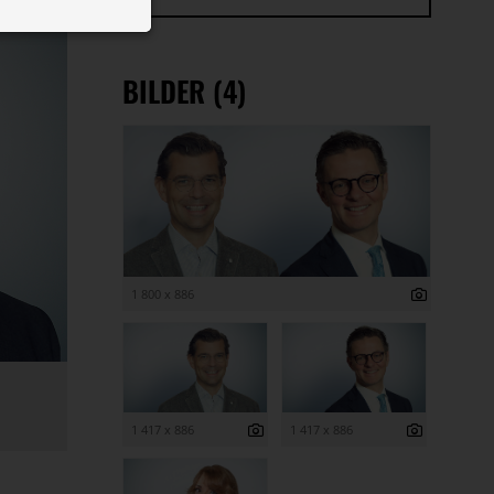
 ID auf Ihrem
 Funktion der
BILDER (4)
1 800 x 886
1 417 x 886
1 417 x 886