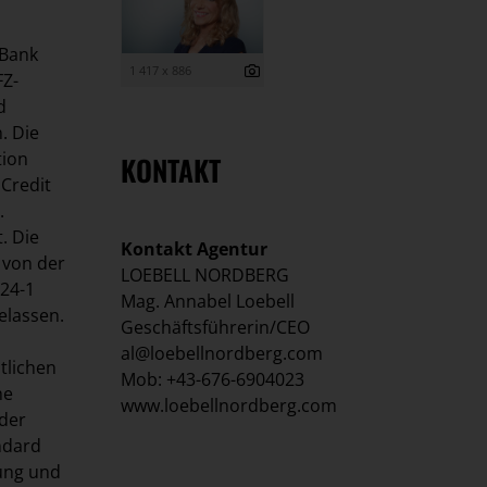
 Bank
1 417 x 886
FZ-
d
. Die
tion
KONTAKT
iCredit
.
. Die
Kontakt Agentur
 von der
LOEBELL NORDBERG
24-1
Mag. Annabel Loebell
elassen.
Geschäftsführerin/CEO
al@loebellnordberg.com
tlichen
Mob: +43-676-6904023
he
www.loebellnordberg.com
 der
ndard
dung und