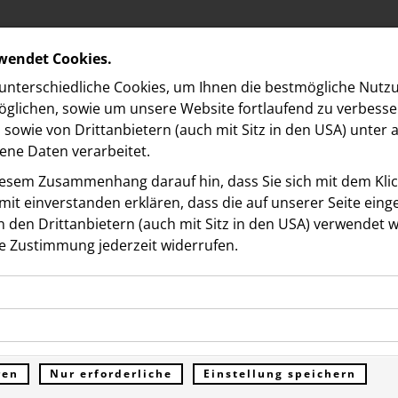
rwendet Cookies.
nterschiedliche Cookies, um Ihnen die best­mögliche Nutz
glichen, sowie um unsere Website fortlaufend zu verbesse
sowie von Drittanbietern (auch mit Sitz in den USA) unter
ne Daten verarbeitet.
iesem Zusammenhang darauf hin, dass Sie sich mit dem Klick
it ein­ver­standen erklären, dass die auf unserer Seite ein
 den Drittanbietern (auch mit Sitz in den USA) verwendet 
ds
e Zustimmung jederzeit widerrufen.
ookies ermöglichen grundlegende Funktionen und sind für d
elds berät Porsche Bank 
Funktion der Website erforderlich. Diese Cookies speichern
kies erfassen Informationen anonym. Diese Informationen h
genen Daten und werden an keine Dritten übermittelt.
fung über €540,8 Million
e unsere Besucher unsere Website nutzen.
ren
Nur erforderliche
Einstellung speichern
ümer der Website (Erstanbieter)