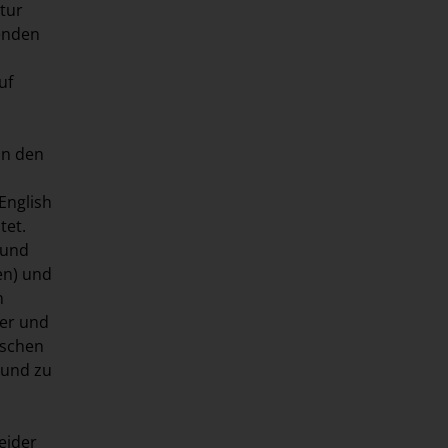
tur
fenden
uf
on den
English
tet.
 und
en) und
n
ger und
ischen
 und zu
eider