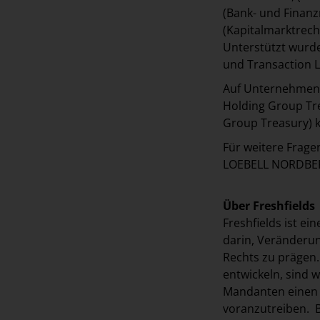
(Bank- und Finanz
(Kapitalmarktrech
Unterstützt wurd
und Transaction La
Auf Unternehmens
Holding Group Tre
Group Treasury) k
Für weitere Frage
LOEBELL NORDBER
Über Freshfields
Freshfields ist ei
darin, Veränderun
Rechts zu prägen.
entwickeln, sind w
Mandanten einen V
voranzutreiben. B