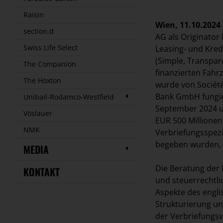
Raisin
Wien, 11.10.2024 
section.d
AG als Originator 
Swiss Life Select
Leasing- und Kre
(Simple, Transpar
The Companion
finanzierten Fahr
The Hoxton
wurde von Société
Bank GmbH fungier
Unibail-Rodamco-Westfield
September 2024 un
Vöslauer
EUR 500 Millionen
NMK
Verbriefungsspezi
begeben wurden, 
MEDIA
Die Beratung der 
KONTAKT
und steuerrechtli
Aspekte des engli
Strukturierung u
der Verbriefungsv