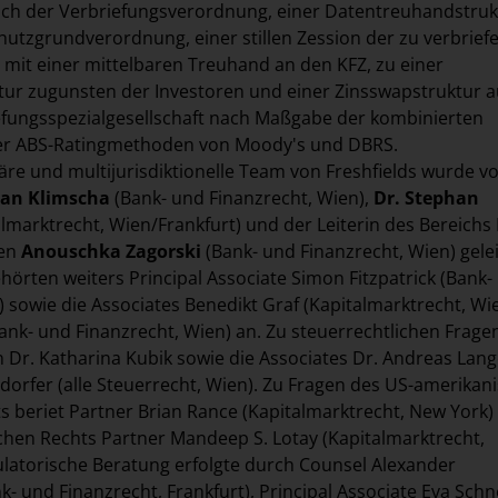
ach der Verbriefungsverordnung, einer Datentreuhandstruk
utzgrundverordnung, einer stillen Zession der zu verbrie
 mit einer mittelbaren Treuhand an den KFZ, zu einer
tur zugunsten der Investoren und einer Zinsswapstruktur a
efungsspezialgesellschaft nach Maßgabe der kombinierten
er ABS-Ratingmethoden von Moody's und DBRS.
näre und multijurisdiktionelle Team von Freshfields wurde v
rian Klimscha
(Bank- und Finanzrecht, Wien),
Dr. Stephan
lmarktrecht, Wien/Frankfurt) und der Leiterin des Bereichs 
ien
Anouschka Zagorski
(Bank- und Finanzrecht, Wien) gelei
rten weiters Principal Associate Simon Fitzpatrick (Bank-
) sowie die Associates Benedikt Graf (Kapitalmarktrecht, Wi
Bank- und Finanzrecht, Wien) an. Zu steuerrechtlichen Frage
n Dr. Katharina Kubik sowie die Associates Dr. Andreas Lan
dorfer (alle Steuerrecht, Wien). Zu Fragen des US-amerikan
s beriet Partner Brian Rance (Kapitalmarktrecht, New York)
chen Rechts Partner Mandeep S. Lotay (Kapitalmarktrecht,
latorische Beratung erfolgte durch Counsel Alexander
k- und Finanzrecht, Frankfurt), Principal Associate Eva Schn