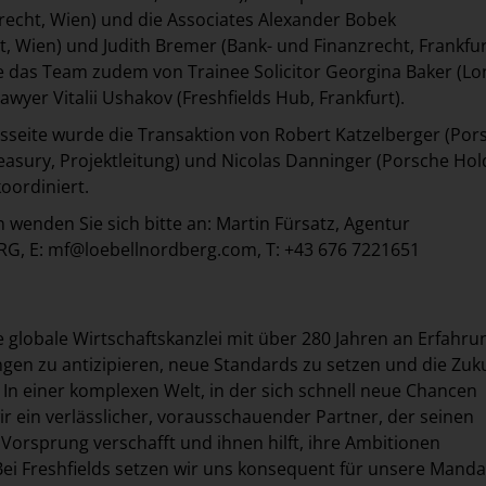
recht, Wien) und die Associates Alexander Bobek
t, Wien) und Judith Bremer (Bank- und Finanzrecht, Frankfur
e das Team zudem von Trainee Solicitor Georgina Baker (L
wyer Vitalii Ushakov (Freshfields Hub, Frankfurt).
seite wurde die Transaktion von Robert Katzelberger (Por
asury, Projektleitung) und Nicolas Danninger (Porsche Hol
oordiniert.
n wenden Sie sich bitte an: Martin Fürsatz, Agentur
G, E:
mf@loebellnordberg.com
, T: +43 676 7221651
ne globale Wirtschaftskanzlei mit über 280 Jahren an Erfahru
gen zu antizipieren, neue Standards zu setzen und die Zuk
 In einer komplexen Welt, in der sich schnell neue Chancen
ir ein verlässlicher, vorausschauender Partner, der seinen
orsprung verschafft und ihnen hilft, ihre Ambitionen
ei Freshfields setzen wir uns konsequent für unsere Mand