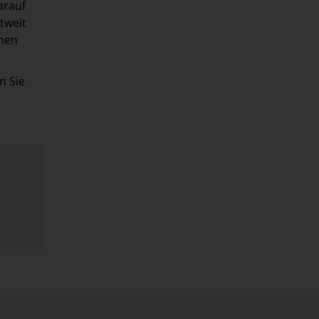
arauf
tweit
onen
n Sie