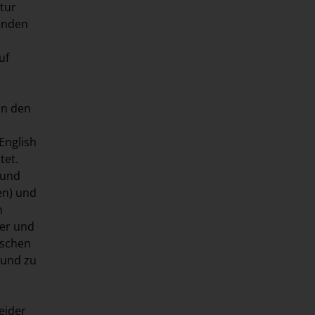
tur
fenden
uf
on den
English
tet.
 und
en) und
n
ger und
ischen
 und zu
eider