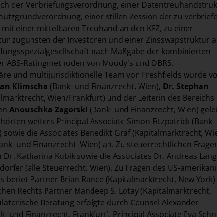
ach der Verbriefungsverordnung, einer Datentreuhandstruk
utzgrundverordnung, einer stillen Zession der zu verbrie
 mit einer mittelbaren Treuhand an den KFZ, zu einer
tur zugunsten der Investoren und einer Zinsswapstruktur a
efungsspezialgesellschaft nach Maßgabe der kombinierten
er ABS-Ratingmethoden von Moody's und DBRS.
näre und multijurisdiktionelle Team von Freshfields wurde v
rian Klimscha
(Bank- und Finanzrecht, Wien),
Dr. Stephan
lmarktrecht, Wien/Frankfurt) und der Leiterin des Bereichs 
ien
Anouschka Zagorski
(Bank- und Finanzrecht, Wien) gelei
rten weiters Principal Associate Simon Fitzpatrick (Bank-
) sowie die Associates Benedikt Graf (Kapitalmarktrecht, Wi
Bank- und Finanzrecht, Wien) an. Zu steuerrechtlichen Frage
n Dr. Katharina Kubik sowie die Associates Dr. Andreas Lan
dorfer (alle Steuerrecht, Wien). Zu Fragen des US-amerikan
s beriet Partner Brian Rance (Kapitalmarktrecht, New York)
chen Rechts Partner Mandeep S. Lotay (Kapitalmarktrecht,
latorische Beratung erfolgte durch Counsel Alexander
k- und Finanzrecht, Frankfurt), Principal Associate Eva Schn