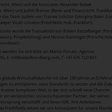
recht, Wien) und die Associates Alexander Bobek
t, Wien) und Judith Bremer (Bank- und Finanzrecht, Frankfur
e das Team zudem von Trainee Solicitor Georgina Baker (L
wyer Vitalii Ushakov (Freshfields Hub, Frankfurt).
seite wurde die Transaktion von Robert Katzelberger (Por
asury, Projektleitung) und Nicolas Danninger (Porsche Hol
oordiniert.
n wenden Sie sich bitte an: Martin Fürsatz, Agentur
G, E:
mf@loebellnordberg.com
, T: +43 676 7221651
ne globale Wirtschaftskanzlei mit über 280 Jahren an Erfahru
gen zu antizipieren, neue Standards zu setzen und die Zuk
 In einer komplexen Welt, in der sich schnell neue Chancen
ir ein verlässlicher, vorausschauender Partner, der seinen
orsprung verschafft und ihnen hilft, ihre Ambitionen
ei Freshfields setzen wir uns konsequent für unsere Mand