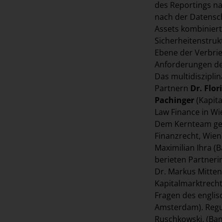
des Reportings n
nach der Datensch
Assets kombiniert
Sicherheitenstruk
Ebene der Verbri
Anforderungen d
Das multidiszipli
Partnern
Dr. Flo
Pachinger
(Kapita
Law Finance in W
Dem Kernteam gehö
Finanzrecht, Wien
Maximilian Ihra (
berieten Partneri
Dr. Markus Mitten
Kapitalmarktrecht
Fragen des englis
Amsterdam). Regu
Ruschkowski, (Ban