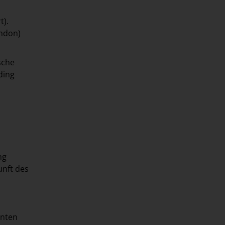
t).
ondon)
sche
ding
ng
unft des
anten