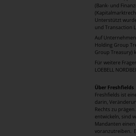
(Bank- und Finanz
(Kapitalmarktrech
Unterstützt wurd
und Transaction La
Auf Unternehmens
Holding Group Tre
Group Treasury) k
Für weitere Frage
LOEBELL NORDBER
Über Freshfields
Freshfields ist ei
darin, Veränderun
Rechts zu prägen.
entwickeln, sind w
Mandanten einen V
voranzutreiben. B