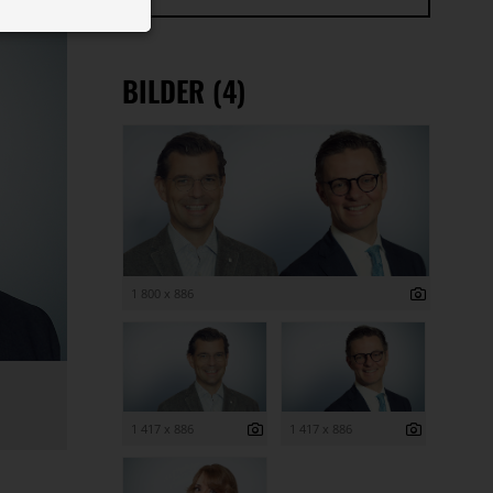
 ID auf Ihrem
 Funktion der
BILDER (4)
1 800 x 886
1 417 x 886
1 417 x 886