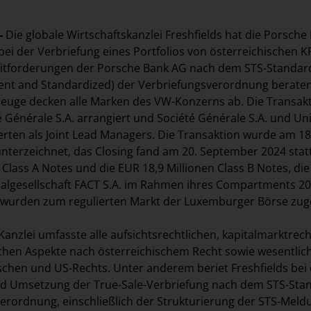
-
Die globale Wirtschaftskanzlei Freshfields hat die Porsche
bei der Verbriefung eines Portfolios von österreichischen K
ditforderungen der Porsche Bank AG nach dem STS-Standar
ent and Standardized) der Verbriefungsverordnung beraten
zeuge decken alle Marken des VW-Konzerns ab. Die Transak
 Générale S.A. arrangiert und Société Générale S.A. und Un
ten als Joint Lead Managers. Die Transaktion wurde am 18
terzeichnet, das Closing fand am 20. September 2024 statt
 Class A Notes und die EUR 18,9 Millionen Class B Notes, die
algesellschaft FACT S.A. im Rahmen ihres Compartments 20
wurden zum regulierten Markt der Luxemburger Börse zug
Kanzlei umfasste alle aufsichtsrechtlichen, kapitalmarktrech
chen Aspekte nach österreichischem Recht sowie wesentlic
schen und US-Rechts. Unter anderem beriet Freshfields bei
nd Umsetzung der True-Sale-Verbriefung nach dem STS-Sta
erordnung, einschließlich der Strukturierung der STS-Mel