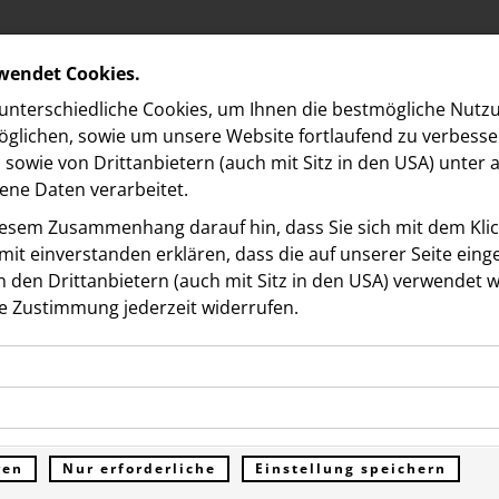
rwendet Cookies.
nterschiedliche Cookies, um Ihnen die best­mögliche Nutz
glichen, sowie um unsere Website fortlaufend zu verbesse
sowie von Drittanbietern (auch mit Sitz in den USA) unter
ne Daten verarbeitet.
iesem Zusammenhang darauf hin, dass Sie sich mit dem Klick
it ein­ver­standen erklären, dass die auf unserer Seite ein
 den Drittanbietern (auch mit Sitz in den USA) verwendet 
ds
e Zustimmung jederzeit widerrufen.
ookies ermöglichen grundlegende Funktionen und sind für d
elds berät Porsche Bank 
Funktion der Website erforderlich. Diese Cookies speichern
kies erfassen Informationen anonym. Diese Informationen h
genen Daten und werden an keine Dritten übermittelt.
fung über €540,8 Million
e unsere Besucher unsere Website nutzen.
ren
Nur erforderliche
Einstellung speichern
ümer der Website (Erstanbieter)