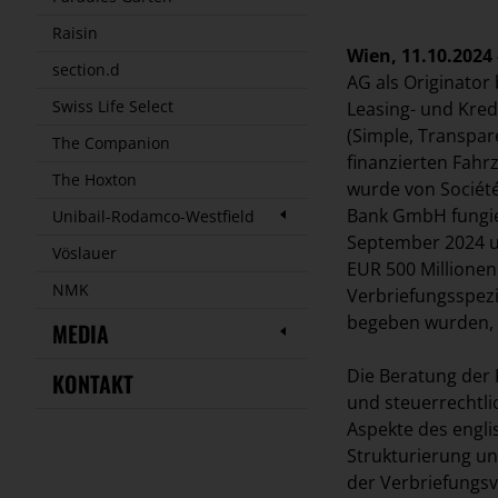
Raisin
Wien, 11.10.2024 
section.d
AG als Originator 
Swiss Life Select
Leasing- und Kre
(Simple, Transpar
The Companion
finanzierten Fahr
The Hoxton
wurde von Société
Bank GmbH fungier
Unibail-Rodamco-Westfield
September 2024 un
Vöslauer
EUR 500 Millionen
NMK
Verbriefungsspezi
begeben wurden, 
MEDIA
Die Beratung der 
KONTAKT
und steuerrechtli
Aspekte des engli
Strukturierung u
der Verbriefungsv