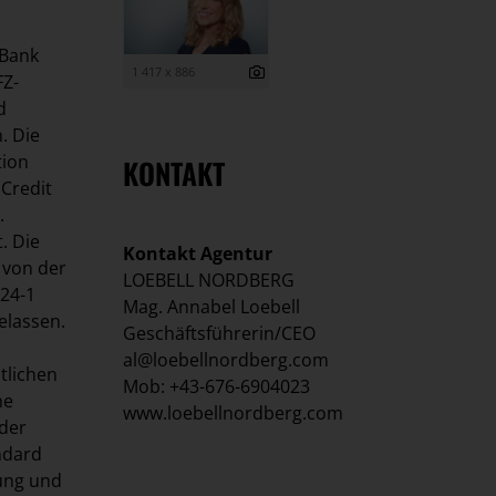
 Bank
1 417 x 886
FZ-
d
. Die
tion
KONTAKT
iCredit
.
. Die
Kontakt Agentur
 von der
LOEBELL NORDBERG
24-1
Mag. Annabel Loebell
elassen.
Geschäftsführerin/CEO
al@loebellnordberg.com
tlichen
Mob: +43-676-6904023
he
www.loebellnordberg.com
 der
ndard
dung und