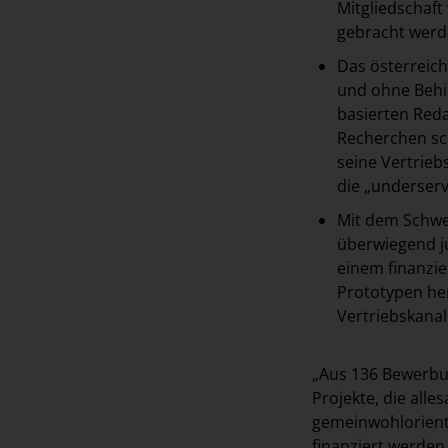
Mitgliedschaft
gebracht wer
Das österreic
und ohne Behin
basierten Reda
Recherchen sch
seine Vertrie
die „underser
Mit dem Schw
überwiegend ju
einem finanzie
Prototypen he
Vertriebskanal
„Aus 136 Bewerbu
Projekte, die all
gemeinwohlorienti
finanziert werden