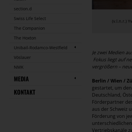
section.d
Swiss Life Select
(v.l.n.r.)
The Companion
The Hoxton
Unibail-Rodamco-Westfield
Je zwei Medien au
Vöslauer
Fokus liegt auf 
vergrößern – neu
NMK
MEDIA
Berlin / Wien / Z
gestartet, um den
KONTAKT
Deutschland, Öste
Förderpartner des
aus der Schweiz u
Förderung von jew
unterschiedliche
Vertriebskanäle 