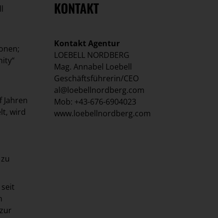
KONTAKT
l
Kontakt Agentur
ionen;
LOEBELL NORDBERG
ity“
Mag. Annabel Loebell
Geschäftsführerin/CEO
al@loebellnordberg.com
f Jahren
Mob: +43-676-6904023
t, wird
www.loebellnordberg.com
 zu
seit
h
 zur