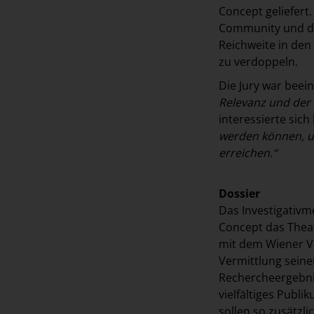
Concept geliefert
Community und da
Reichweite in den
zu verdoppeln.
Die Jury war beei
Relevanz und der 
interessierte sich
werden können, um
erreichen.“
Dossier
Das Investigativ
Concept das Theat
mit dem Wiener Vo
Vermittlung seiner
Rechercheergebnis
vielfältiges Publ
sollen so zusätzl