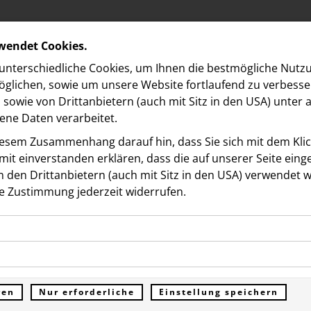
rwendet Cookies.
nterschiedliche Cookies, um Ihnen die best­mögliche Nutz
glichen, sowie um unsere Website fortlaufend zu verbesse
sowie von Drittanbietern (auch mit Sitz in den USA) unter
ne Daten verarbeitet.
iesem Zusammenhang darauf hin, dass Sie sich mit dem Klick
it ein­ver­standen erklären, dass die auf unserer Seite ein
 den Drittanbietern (auch mit Sitz in den USA) verwendet 
e Zustimmung jederzeit widerrufen.
ookies ermöglichen grundlegende Funktionen und sind für d
s Media Forward Fund
Funktion der Website erforderlich. Diese Cookies speichern
kies erfassen Informationen anonym. Diese Informationen h
genen Daten und werden an keine Dritten übermittelt.
idet: Vier Medien erhalt
e unsere Besucher unsere Website nutzen.
ren
Nur erforderliche
Einstellung speichern
ümer der Website (Erstanbieter)