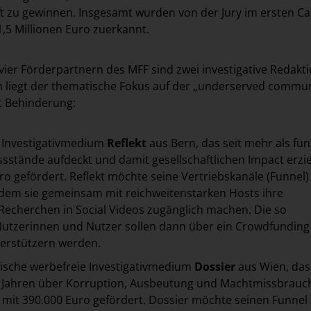
ft zu gewinnen. Insgesamt wurden von der Jury im ersten Cal
1,5 Millionen Euro zuerkannt.
vier Förderpartnern des MFF sind zwei investigative Redakt
 liegt der thematische Fokus auf der „underserved commun
 Behinderung:
 Investigativmedium
Reflekt
aus Bern, das seit mehr als fün
sstände aufdeckt und damit gesellschaftlichen Impact erziel
ro gefördert. Reflekt möchte seine Vertriebskanäle (Funnel)
ndem sie gemeinsam mit reichweitenstarken Hosts ihre
 Recherchen in Social Videos zugänglich machen. Die so
tzerinnen und Nutzer sollen dann über ein Crowdfunding
erstützern werden.
hische werbefreie Investigativmedium
Dossier
aus Wien, das 
f Jahren über Korruption, Ausbeutung und Machtmissbrauc
d mit 390.000 Euro gefördert. Dossier möchte seinen Funnel