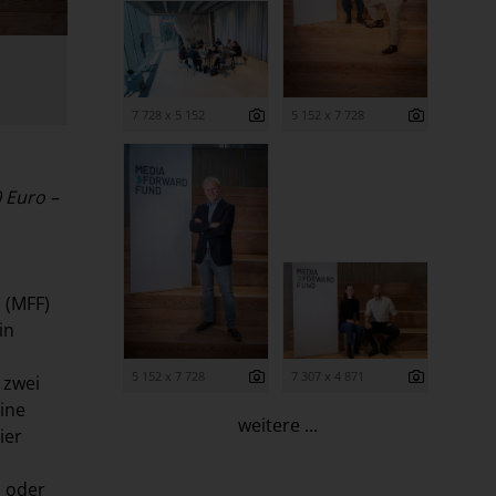
7 728 x 5 152
5 152 x 7 728
 Euro –
 (MFF)
in
5 152 x 7 728
7 307 x 4 871
 zwei
ine
weitere ...
ier
o oder