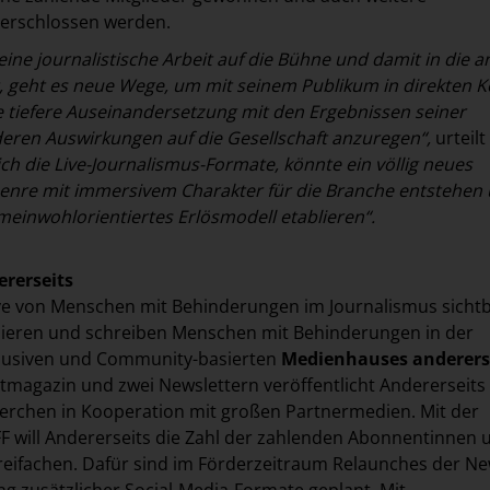
erschlossen werden.
ine journalistische Arbeit auf die Bühne und damit in die a
, geht es neue Wege, um mit seinem Publikum in direkten K
e tiefere Auseinandersetzung mit den Ergebnissen seiner
eren Auswirkungen auf die Gesellschaft anzuregen“,
urteilt
h die Live-Journalismus-Formate, könnte ein völlig neues
Genre mit immersivem Charakter für die Branche entstehen
emeinwohlorientiertes Erlösmodell etablieren“.
rerseits
ve von Menschen mit Behinderungen im Journalismus sichtb
ieren und schreiben Menschen mit Behinderungen in der
klusiven und Community-basierten
Medienhauses anderers
magazin und zwei Newslettern veröffentlicht Andererseits
herchen in Kooperation mit großen Partnermedien. Mit der
 will Andererseits die Zahl der zahlenden Abonnentinnen 
eifachen. Dafür sind im Förderzeitraum Relaunches der Ne
ng zusätzlicher Social-Media-Formate geplant. Mit