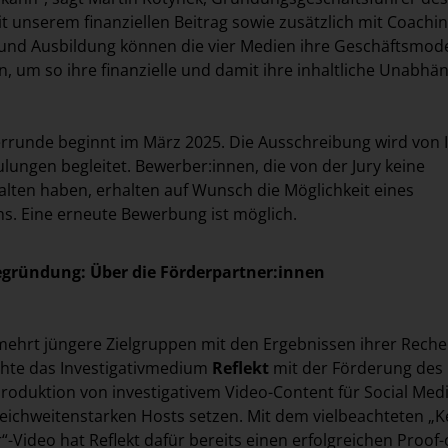
t unserem finanziellen Beitrag sowie zusätzlich mit Coachin
 und Ausbildung können die vier Medien ihre Geschäftsmod
 um so ihre finanzielle und damit ihre inhaltliche Unabhän
rrunde beginnt im März 2025. Die Ausschreibung wird von I
lungen begleitet. Bewerber:innen, die von der Jury keine
lten haben, erhalten auf Wunsch die Möglichkeit eines
s. Eine erneute Bewerbung ist möglich.
egründung: Über die Förderpartner:innen
mehrt jüngere Zielgruppen mit den Ergebnissen ihrer Rech
chte das Investigativmedium
Reflekt
mit der Förderung des
Produktion von investigativem Video-Content für Social Medi
eichweitenstarken Hosts setzen. Mit dem vielbeachteten „K
-Video hat Reflekt dafür bereits einen erfolgreichen Proof-