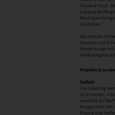
Forward Fund: „Mi
Capacity Building
Wachstum bringen,
zu stärken.“
Die nächste Förde
Sessions und Schu
Förderzusage erha
Feedbackgespräch
Projekte & Juryb
Reflekt
Um zukünftig ver
zu erreichen, mö
verstärkt auf die 
Kooperation mit r
Freund und Helfer“