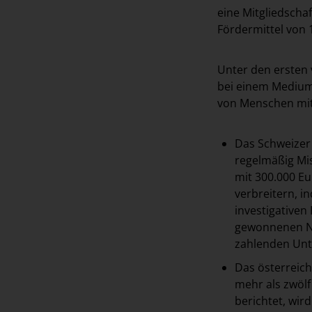
eine Mitgliedscha
Fördermittel von 
Unter den ersten 
bei einem Medium
von Menschen mit
Das Schweizer
regelmäßig Mis
mit 300.000 Eu
verbreitern, i
investigativen
gewonnenen Nu
zahlenden Unt
Das österreic
mehr als zwöl
berichtet, wir