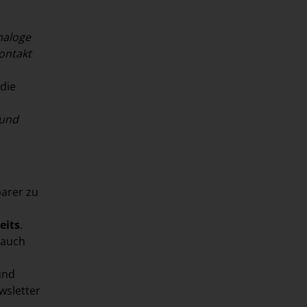
naloge
ontakt
 die
 und
arer zu
eits
.
 auch
und
wsletter