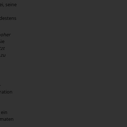
i, seine
ndestens
hoher
Sie
tzt
 zu
-
ration
e
 ein
ormaten