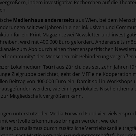
 vergrößern, indem investigative Recherchen auf die Theat
den.
hische
Medienhaus
andererseits
aus Wien, bei dem Mensc
derungen seit zwei Jahren in einer inklusiven und Commun
ktion für ein Print-Magazin, zwei Newsletter und investigati
reiben, wird mit 400.000 Euro gefördert. Andererseits mö
bskanäle zum Abo durch einen themenspezifischen Newslette
ved community“ der Menschen mit Behinderung vergrößer
eizer Lokalmedium
Tsüri
aus Zürich, das seit zehn Jahren fü
nge Zielgruppe berichtet, geht der MFF eine Kooperation m
llen Beitrag von 400.000 Euro ein. Damit soll in Workshops
rausgefunden werden, wie ein hyperlokales Nischenthema 
 zur Mitgliedschaft vergrößern kann.
ngen unterstützt der Media Forward Fund vier vielverspre
esamt wertvolle Erkenntnisse bringen werden, wie der
erte Journalismus durch zusätzliche Vertriebskanäle tragf
 kann“, sagt Martin Kotynek, Gründungsgeschäftsführer de