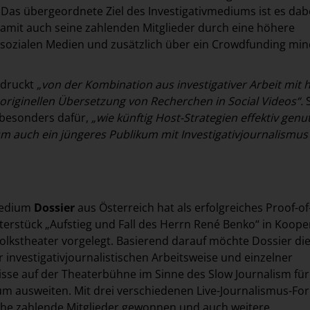
. Das übergeordnete Ziel des Investigativmediums ist es dabe
mit auch seine zahlenden Mitglieder durch eine höhere
 sozialen Medien und zusätzlich über ein Crowdfunding mi
ndruckt
„von der Kombination aus investigativer Arbeit mit 
originellen Übersetzung von Recherchen in Social Videos“.
 besonders dafür,
„wie künftig Host-Strategien effektiv genu
 auch ein jüngeres Publikum mit Investigativjournalismus
medium
Dossier
aus Österreich hat als erfolgreiches Proof-of
erstück „Aufstieg und Fall des Herrn René Benko“ in Koope
lkstheater vorgelegt. Basierend darauf möchte Dossier di
 investigativjournalistischen Arbeitsweise und einzelner
se auf der Theaterbühne im Sinne des Slow Journalism für
ikum ausweiten. Mit drei verschiedenen Live-Journalismus-F
iche zahlende Mitglieder gewonnen und auch weitere