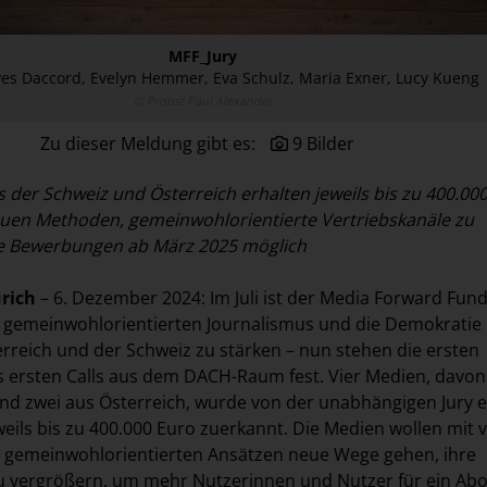
MFF_Jury
 Yves Daccord, Evelyn Hemmer, Eva Schulz, Maria Exner, Lucy Kueng
© Probst Paul Alexander
Zu dieser Meldung gibt es:
9 Bilder
s der Schweiz und Österreich erhalten jeweils bis zu 400.000
neuen Methoden, gemeinwohlorientierte Vertriebskanäle zu
e Bewerbungen ab März 2025 möglich
ürich
– 6. Dezember 2024: Im Juli ist der Media Forward Fund
 gemeinwohlorientierten Journalismus und die Demokratie 
rreich und der Schweiz zu stärken – nun stehen die ersten
 ersten Calls aus dem DACH-Raum fest. Vier Medien, davon
nd zwei aus Österreich, wurde von der unabhängigen Jury e
eils bis zu 400.000 Euro zuerkannt. Die Medien wollen mit v
n gemeinwohlorientierten Ansätzen neue Wege gehen, ihre
zu vergrößern, um mehr Nutzerinnen und Nutzer für ein Ab