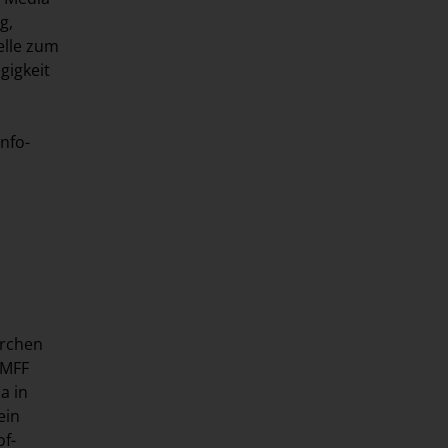
g,
elle zum
gigkeit
nfo-
erchen
 MFF
a in
ein
of-