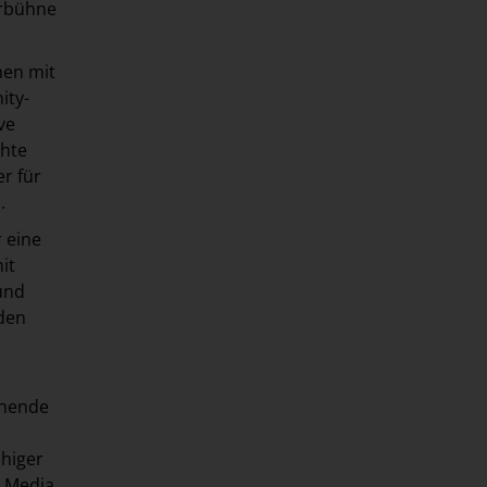
erbühne
hen mit
ity-
ve
chte
r für
n.
r eine
it
 und
den
chende
ähiger
s Media