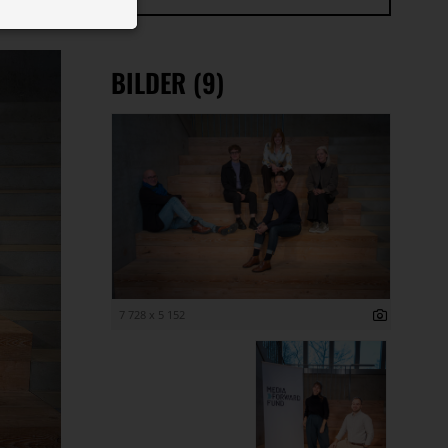
 ID auf Ihrem
 Funktion der
BILDER (9)
7 728 x 5 152