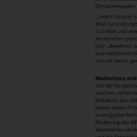
Einnahmequellen 
„Indem Dossier se
Welt zurückbringt
zu treten und ein
Recherchen und d
Jury:
„Bewähren sic
journalistisches 
sich als neues, g
Medienhaus ande
Um die Perspekti
machen, recherch
Redaktion des in
Neben einem Print
investigative Rec
Förderung des MFF
Abonnenten verdr
und die Entwicklu