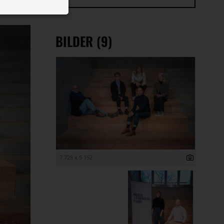
 ID auf Ihrem
 Funktion der
BILDER (9)
7 728 x 5 152