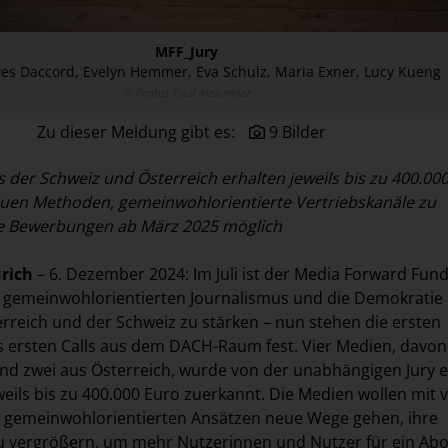
MFF_Jury
 Yves Daccord, Evelyn Hemmer, Eva Schulz, Maria Exner, Lucy Kueng
© Probst Paul Alexander
Zu dieser Meldung gibt es:
9 Bilder
s der Schweiz und Österreich erhalten jeweils bis zu 400.000
neuen Methoden, gemeinwohlorientierte Vertriebskanäle zu
e Bewerbungen ab März 2025 möglich
ürich
– 6. Dezember 2024: Im Juli ist der Media Forward Fund
 gemeinwohlorientierten Journalismus und die Demokratie 
rreich und der Schweiz zu stärken – nun stehen die ersten
 ersten Calls aus dem DACH-Raum fest. Vier Medien, davon
nd zwei aus Österreich, wurde von der unabhängigen Jury e
eils bis zu 400.000 Euro zuerkannt. Die Medien wollen mit v
n gemeinwohlorientierten Ansätzen neue Wege gehen, ihre
zu vergrößern, um mehr Nutzerinnen und Nutzer für ein Ab