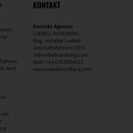
KONTAKT
l
Kontakt Agentur
ionen;
LOEBELL NORDBERG
ity“
Mag. Annabel Loebell
Geschäftsführerin/CEO
al@loebellnordberg.com
f Jahren
Mob: +43-676-6904023
t, wird
www.loebellnordberg.com
 zu
seit
h
 zur