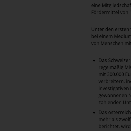
eine Mitgliedscha
Fördermittel von 
Unter den ersten 
bei einem Medium
von Menschen mit
Das Schweizer
regelmäßig Mis
mit 300.000 Eu
verbreitern, i
investigativen
gewonnenen Nu
zahlenden Unt
Das österreic
mehr als zwöl
berichtet, wir