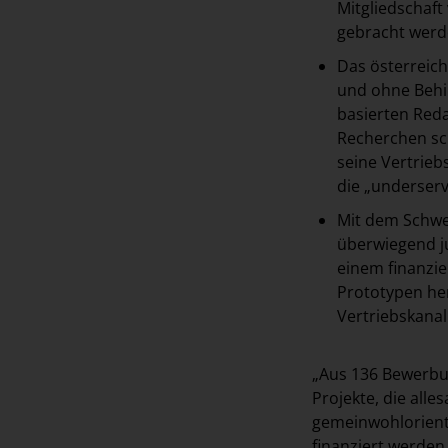
Mitgliedschaft
gebracht wer
Das österreic
und ohne Behin
basierten Reda
Recherchen sch
seine Vertrie
die „underser
Mit dem Schw
überwiegend ju
einem finanzie
Prototypen he
Vertriebskanal
„Aus 136 Bewerbu
Projekte, die all
gemeinwohlorienti
finanziert werden