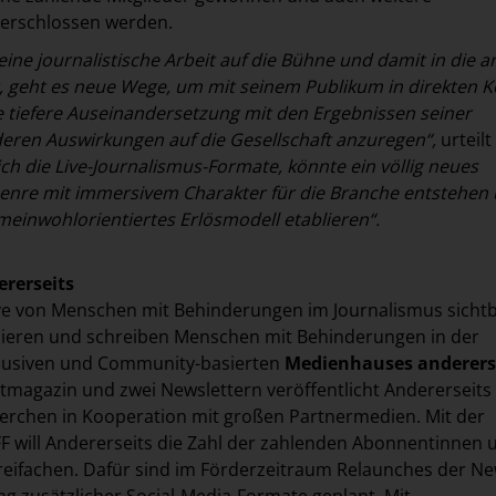
erschlossen werden.
ine journalistische Arbeit auf die Bühne und damit in die a
, geht es neue Wege, um mit seinem Publikum in direkten K
e tiefere Auseinandersetzung mit den Ergebnissen seiner
eren Auswirkungen auf die Gesellschaft anzuregen“,
urteilt
h die Live-Journalismus-Formate, könnte ein völlig neues
Genre mit immersivem Charakter für die Branche entstehen
emeinwohlorientiertes Erlösmodell etablieren“.
rerseits
ve von Menschen mit Behinderungen im Journalismus sichtb
ieren und schreiben Menschen mit Behinderungen in der
klusiven und Community-basierten
Medienhauses anderers
magazin und zwei Newslettern veröffentlicht Andererseits
herchen in Kooperation mit großen Partnermedien. Mit der
 will Andererseits die Zahl der zahlenden Abonnentinnen 
eifachen. Dafür sind im Förderzeitraum Relaunches der Ne
ng zusätzlicher Social-Media-Formate geplant. Mit