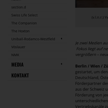
section.d
Swiss Life Select
(v.l.n.r.)
The Companion
The Hoxton
Unibail-Rodamco-Westfield
Je zwei Medien au
Vöslauer
Fokus liegt auf 
vergrößern – neu
NMK
MEDIA
Berlin / Wien / Z
gestartet, um den
KONTAKT
Deutschland, Öste
Förderpartner des
aus der Schweiz u
Förderung von jew
unterschiedliche
Vertriebskanäle 