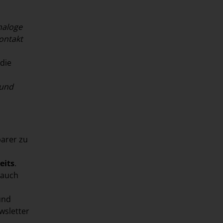
naloge
ontakt
 die
 und
arer zu
eits
.
 auch
und
wsletter