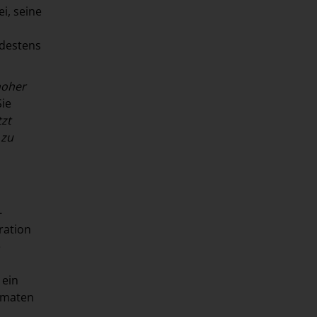
i, seine
ndestens
hoher
Sie
tzt
 zu
-
ration
e
 ein
ormaten