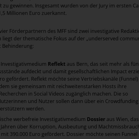
ft zu gewinnen. Insgesamt wurden von der Jury im ersten Cal
1,5 Millionen Euro zuerkannt.
vier Förderpartnern des MFF sind zwei investigative Redakt
 liegt der thematische Fokus auf der „underserved commun
 Behinderung:
 Investigativmedium
Reflekt
aus Bern, das seit mehr als fün
sstände aufdeckt und damit gesellschaftlichen Impact erziel
ro gefördert. Reflekt möchte seine Vertriebskanäle (Funnel)
ndem sie gemeinsam mit reichweitenstarken Hosts ihre
 Recherchen in Social Videos zugänglich machen. Die so
tzerinnen und Nutzer sollen dann über ein Crowdfunding
erstützern werden.
hische werbefreie Investigativmedium
Dossier
aus Wien, das 
f Jahren über Korruption, Ausbeutung und Machtmissbrauc
d mit 390.000 Euro gefördert. Dossier möchte seinen Funnel