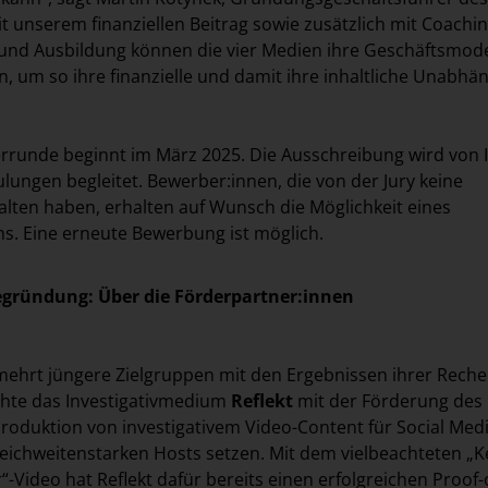
t unserem finanziellen Beitrag sowie zusätzlich mit Coachin
 und Ausbildung können die vier Medien ihre Geschäftsmod
 um so ihre finanzielle und damit ihre inhaltliche Unabhän
rrunde beginnt im März 2025. Die Ausschreibung wird von I
lungen begleitet. Bewerber:innen, die von der Jury keine
lten haben, erhalten auf Wunsch die Möglichkeit eines
s. Eine erneute Bewerbung ist möglich.
egründung: Über die Förderpartner:innen
mehrt jüngere Zielgruppen mit den Ergebnissen ihrer Rech
chte das Investigativmedium
Reflekt
mit der Förderung des
Produktion von investigativem Video-Content für Social Medi
eichweitenstarken Hosts setzen. Mit dem vielbeachteten „K
-Video hat Reflekt dafür bereits einen erfolgreichen Proof-