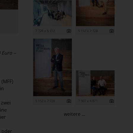
7 728 x 5 152
5 152 x 7 728
 Euro –
 (MFF)
in
5 152 x 7 728
7 307 x 4 871
 zwei
ine
weitere ...
ier
o oder