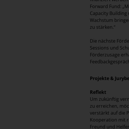
Forward Fund: „Mi
Capacity Building
Wachstum bringen,
zu stärken.“
Die nächste Förde
Sessions und Schu
Förderzusage erha
Feedbackgespräch
Projekte & Juryb
Reflekt
Um zukünftig ver
zu erreichen, mö
verstärkt auf die 
Kooperation mit r
Freund und Helfer“