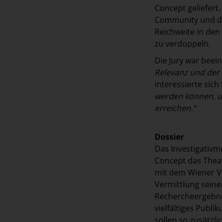
Concept geliefert
Community und da
Reichweite in den
zu verdoppeln.
Die Jury war beei
Relevanz und der 
interessierte sich
werden können, um
erreichen.“
Dossier
Das Investigativ
Concept das Theat
mit dem Wiener Vo
Vermittlung seiner
Rechercheergebnis
vielfältiges Publ
sollen so zusätzl