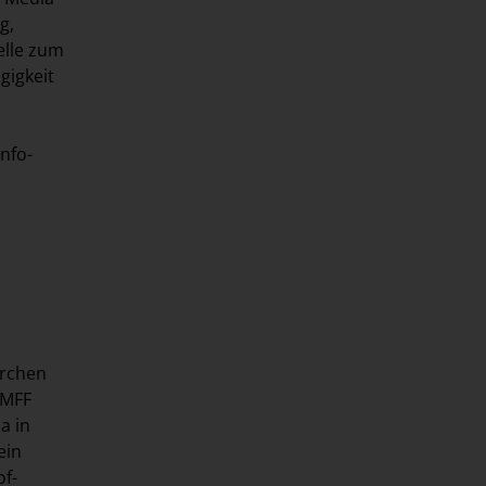
g,
elle zum
gigkeit
nfo-
erchen
 MFF
a in
ein
of-