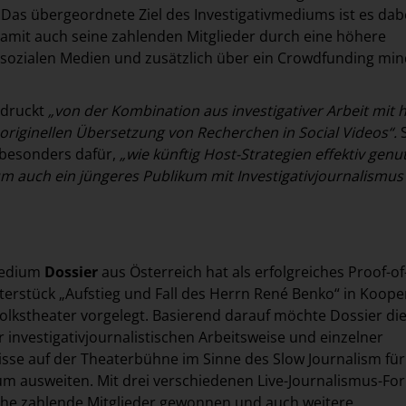
. Das übergeordnete Ziel des Investigativmediums ist es dabe
mit auch seine zahlenden Mitglieder durch eine höhere
 sozialen Medien und zusätzlich über ein Crowdfunding mi
ndruckt
„von der Kombination aus investigativer Arbeit mit 
originellen Übersetzung von Recherchen in Social Videos“.
 besonders dafür,
„wie künftig Host-Strategien effektiv genu
 auch ein jüngeres Publikum mit Investigativjournalismus
medium
Dossier
aus Österreich hat als erfolgreiches Proof-of
erstück „Aufstieg und Fall des Herrn René Benko“ in Koope
lkstheater vorgelegt. Basierend darauf möchte Dossier di
 investigativjournalistischen Arbeitsweise und einzelner
se auf der Theaterbühne im Sinne des Slow Journalism für
ikum ausweiten. Mit drei verschiedenen Live-Journalismus-F
iche zahlende Mitglieder gewonnen und auch weitere