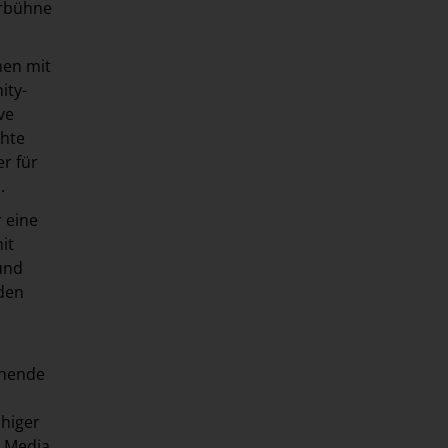
erbühne
hen mit
ity-
ve
chte
r für
n.
r eine
it
 und
den
chende
ähiger
s Media