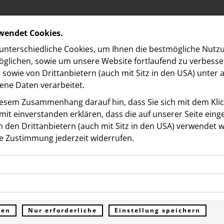
rwendet Cookies.
nterschiedliche Cookies, um Ihnen die best­mögliche Nutz
glichen, sowie um unsere Website fortlaufend zu verbesse
sowie von Drittanbietern (auch mit Sitz in den USA) unter
ne Daten verarbeitet.
iesem Zusammenhang darauf hin, dass Sie sich mit dem Klick
it ein­ver­standen erklären, dass die auf unserer Seite ein
 den Drittanbietern (auch mit Sitz in den USA) verwendet 
e Zustimmung jederzeit widerrufen.
ookies ermöglichen grundlegende Funktionen und sind für d
s Media Forward Fund
Funktion der Website erforderlich. Diese Cookies speichern
kies erfassen Informationen anonym. Diese Informationen h
genen Daten und werden an keine Dritten übermittelt.
idet: Vier Medien erhalt
e unsere Besucher unsere Website nutzen.
ren
Nur erforderliche
Einstellung speichern
ümer der Website (Erstanbieter)