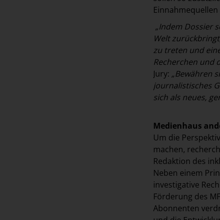
Einnahmequellen 
„Indem Dossier se
Welt zurückbringt
zu treten und ein
Recherchen und d
Jury:
„Bewähren sic
journalistisches 
sich als neues, g
Medienhaus ande
Um die Perspekti
machen, recherch
Redaktion des in
Neben einem Print
investigative Rec
Förderung des MFF
Abonnenten verdr
und die Entwicklu