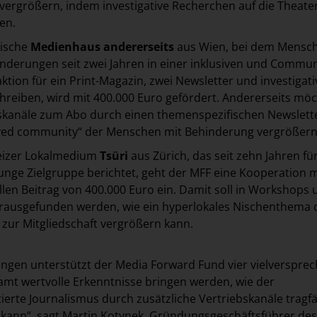
 vergrößern, indem investigative Recherchen auf die Theat
den.
hische
Medienhaus
andererseits
aus Wien, bei dem Mensc
derungen seit zwei Jahren in einer inklusiven und Commun
ktion für ein Print-Magazin, zwei Newsletter und investigati
reiben, wird mit 400.000 Euro gefördert. Andererseits mö
bskanäle zum Abo durch einen themenspezifischen Newslette
ved community“ der Menschen mit Behinderung vergrößer
eizer Lokalmedium
Tsüri
aus Zürich, das seit zehn Jahren fü
nge Zielgruppe berichtet, geht der MFF eine Kooperation m
llen Beitrag von 400.000 Euro ein. Damit soll in Workshops
rausgefunden werden, wie ein hyperlokales Nischenthema 
 zur Mitgliedschaft vergrößern kann.
ngen unterstützt der Media Forward Fund vier vielverspre
esamt wertvolle Erkenntnisse bringen werden, wie der
erte Journalismus durch zusätzliche Vertriebskanäle tragf
 kann“, sagt Martin Kotynek, Gründungsgeschäftsführer de