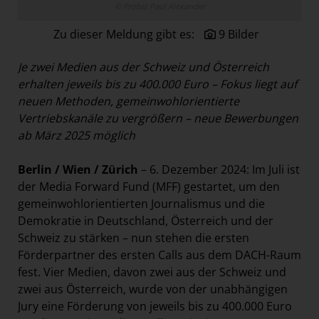
© Probst Paul Alexander
Paradies Garten
Zu dieser Meldung gibt es:
9 Bilder
Raisin
section.d
Je zwei Medien aus der Schweiz und Österreich
Swiss Life Select
erhalten jeweils bis zu 400.000 Euro –
Fokus liegt auf
neuen Methoden, gemeinwohlorientierte
The Companion
Vertriebskanäle zu vergrößern – neue Bewerbungen
The Hoxton
ab März 2025 möglich
Unibail-Rodamco-Westfield
Berlin / Wien / Zürich
– 6. Dezember 2024: Im Juli ist
Vöslauer
der Media Forward Fund (MFF) gestartet, um den
NMK
gemeinwohlorientierten Journalismus und die
Demokratie in Deutschland, Österreich und der
MEDIA
Schweiz zu stärken – nun stehen die ersten
Förderpartner des ersten Calls aus dem DACH-Raum
KONTAKT
fest. Vier Medien, davon zwei aus der Schweiz und
zwei aus Österreich, wurde von der unabhängigen
Jury eine Förderung von jeweils bis zu 400.000 Euro