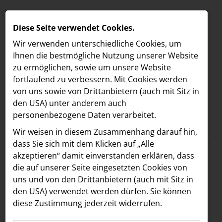
Diese Seite verwendet Cookies.
Wir verwenden unterschiedliche Cookies, um
Ihnen die best­mögliche Nutzung unserer Website
zu ermöglichen, sowie um unsere Website
fortlaufend zu verbessern. Mit Cookies werden
von uns sowie von Drittanbietern (auch mit Sitz in
den USA) unter anderem auch
personenbezogene Daten verarbeitet.
Meldungen
/
MELDUNGEN
Wir weisen in diesem Zusammenhang darauf hin,
Text
Bilder
LOEBELL NORDBERG
dass Sie sich mit dem Klicken auf „Alle
akzeptieren“ damit ein­ver­standen erklären, dass
INNER
05.12.2024
die auf unserer Seite eingesetzten Cookies von
Jury des Media
aehre
uns und von den Drittanbietern (auch mit Sitz in
Astoria Artshow
den USA) verwendet werden dürfen. Sie können
Forward Fund
diese Zustimmung jederzeit widerrufen.
B/S/H Hausgeräte
entscheidet: Vier