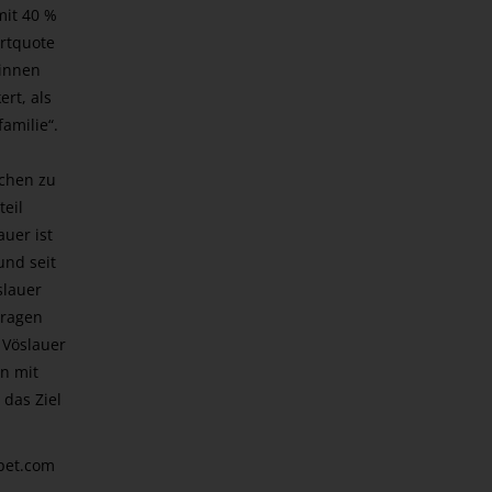
mit 40 %
ortquote
rinnen
rt, als
amilie“.
schen zu
teil
auer ist
und seit
slauer
tragen
 Vöslauer
en mit
das Ziel
pet.com