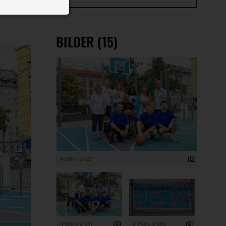
 ID auf Ihrem
 Funktion der
BILDER (15)
4 000 x 2 667
4 000 x 2 667
3 703 x 2 083