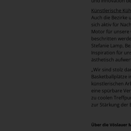
und Innovation d
Künstlerische Küh
Auch die Bezirke 
sich aktiv für Na
Motor für unsere G
beschritten werde
Stefanie Lamp, Bez
Inspiration für un
ästhetisch aufwer
„Wir sind stolz d
Basketballplätze 
künstlerischen Ar
eine spürbare Ve
zu coolen Treffp
zur Stärkung der 
Über die Vöslauer