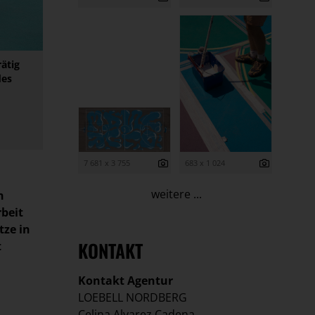
ätig
des
7 681 x 3 755
683 x 1 024
weitere ...
n
beit
tze in
KONTAKT
t
Kontakt Agentur
LOEBELL NORDBERG
Celina Alvarez Cadena