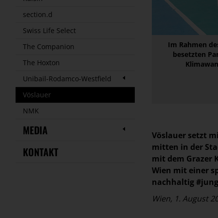
section.d
Swiss Life Select
Im Rahmen des
The Companion
besetzten Pa
The Hoxton
Klimawand
Unibail-Rodamco-Westfield
Vöslauer
NMK
MEDIA
Vöslauer setzt m
mitten in der S
KONTAKT
mit dem Grazer K
Wien mit einer sp
nachhaltig #jung
Wien, 1. August 2