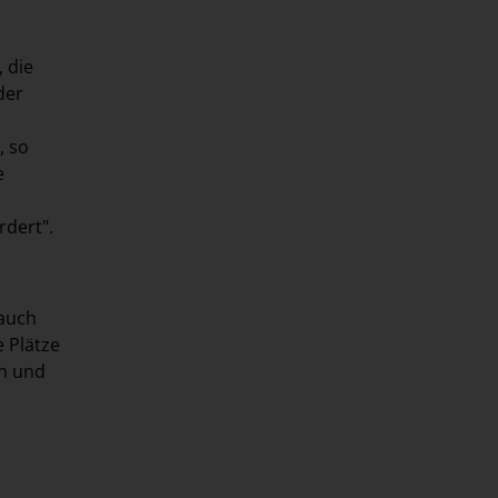
 die
der
, so
e
rdert".
 auch
 Plätze
ch und