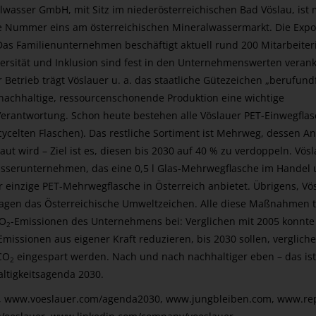
lwasser GmbH, mit Sitz im niederösterreichischen Bad Vöslau, ist 
re Nummer eins am österreichischen Mineralwassermarkt. Die Exp
Das Familienunternehmen beschäftigt aktuell rund 200 Mitarbeite
versität und Inklusion sind fest in den Unternehmenswerten veranke
 Betrieb trägt Vöslauer u. a. das staatliche Gütezeichen „berufundf
e nachhaltige, ressourcenschonende Produktion eine wichtige
erantwortung. Schon heute bestehen alle Vöslauer PET-Einwegfla
ycelten Flaschen). Das restliche Sortiment ist Mehrweg, dessen An
aut wird – Ziel ist es, diesen bis 2030 auf 40 % zu verdoppeln. Vösl
sserunternehmen, das eine 0,5 l Glas-Mehrwegflasche im Handel 
er einzige PET-Mehrwegflasche in Österreich anbietet. Übrigens, Vö
agen das Österreichische Umweltzeichen. Alle diese Maßnahmen 
CO
-Emissionen des Unternehmens bei: Verglichen mit 2005 konnte
2
Emissionen aus eigener Kraft reduzieren, bis 2030 sollen, verglich
CO
eingespart werden. Nach und nach nachhaltiger eben – das ist 
2
ltigkeitsagenda 2030.
, www.voeslauer.com/agenda2030,
www.jungbleiben.com
, www.re