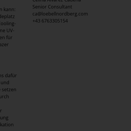
Senior Consultant
n kann:
ca@loebellnordberg.com
deplatz
+43 6763305154
Cooling-
ine UV-
en für
azer
ns dafür
 und
e setzen
urch
r
nung
kation