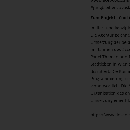
www.facebook.com/V
#jungbleiben, #vösl
Zum Projekt „Cool 
Initiiert und konzip
Die Agentur zeichne
Umsetzung der beide
Im Rahmen des #coo
Panel Themen und T
Stadtleben in Wien 
diskutiert. Die Kom
Programmierung des
verantwortlich. Di
Organisation des a
Umsetzung einer Bl
https://www.linkedi