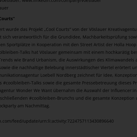
oeslauer, www.linkedin.com/company/voeslauer
auer
Courts“
iert wurde das Projekt „Cool Courts“ von der Vöslauer Kreativagent
t sich verantwortlich für die Grundidee, Machbarkeitsprüfung sow
n Sportplätze in Kooperation mit den Street Artist der Holla Hoop
lbleiben-Talks hat Vöslauer gemeinsam mit einem hochkarätig be
rends wie Brand Urbanism, die Auswirkungen des Klimawandels 
sowie die nachhaltige Belebung innerstädtischer Viertel erörtert u
munikationsagentur Loebell Nordberg zeichnet für Idee, Konzeptio
 #coolbleiben-Talks sowie die gesamte Pressebetreuung dieses Pr
e Agentur Wonder We Want übernahm die Auswahl der Influencer:in
nschließenden #coolbleiben-Brunchs und die gesamte Konzeption
ockparty am Nachmittag.
n.com/feed/update/urn:li:activity:7224757113430896640