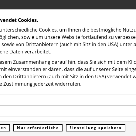
rwendet Cookies.
nterschiedliche Cookies, um Ihnen die best­mögliche Nutz
glichen, sowie um unsere Website fortlaufend zu verbesse
sowie von Drittanbietern (auch mit Sitz in den USA) unter
ne Daten verarbeitet.
iesem Zusammenhang darauf hin, dass Sie sich mit dem Klick
it ein­ver­standen erklären, dass die auf unserer Seite ein
 den Drittanbietern (auch mit Sitz in den USA) verwendet 
e Zustimmung jederzeit widerrufen.
ookies ermöglichen grundlegende Funktionen und sind für d
tig #coolbleiben:
Funktion der Website erforderlich. Diese Cookies speichern
kies erfassen Informationen anonym. Diese Informationen h
genen Daten und werden an keine Dritten übermittelt.
ives Projekt von Vöslaue
e unsere Besucher unsere Website nutzen.
ren
Nur erforderliche
Einstellung speichern
ümer der Website (Erstanbieter)