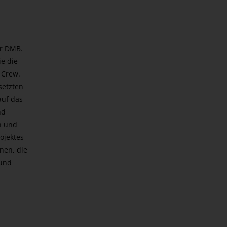
ur DMB.
ie die
 Crew.
setzten
auf das
nd
n und
ojektes
nen, die
 und