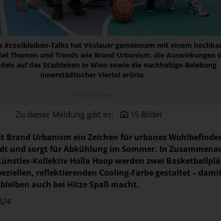
 #coolbleiben-Talks hat Vöslauer gemeinsam mit einem hochkar
nel Themen und Trends wie Brand Urbanism, die Auswirkungen 
els auf das Stadtleben in Wien sowie die nachhaltige Belebung
innerstädtischer Viertel erörte
© Stefan Joham
Zu dieser Meldung gibt es:
15 Bilder
it Brand Urbanism ein Zeichen für urbanes Wohlbefinde
tadt und sorgt für Abkühlung im Sommer. In Zusammenar
ünstler-Kollektiv Holla Hoop werden zwei Basketballplä
eziellen, reflektierenden Cooling-Farbe gestaltet – dami
bleiben auch bei Hitze Spaß macht.
024