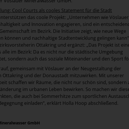
er Vöslauer Mineralwasser GmbH.
lung: Cool Courts als cooles Statement für die Stadt
unterstützen das coole Projekt: „Unternehmen wie Vöslauer,
chhaltigkeit und Innovation engagieren, sind ein entscheiden
emeinschaft im Bezirk. Die Initiative zeigt, wie neue Wege
n können und nachhaltige Stadtentwicklung gelingen kann“
irksvorsteherin Ottakring und ergänzt: „Das Projekt ist ein
s alle im Bezirk: Da es nicht nur die städtische Umgebung
tet, sondern auch das soziale Miteinander und den Sport fö
arauf, gemeinsam mit Vöslauer an der Neugestaltung der
in Ottakring und der Donaustadt mitzuwirken. Mit unserer
beit schaffen wir Räume, die nicht nur schön sind, sondern
ränderung im urbanen Leben bewirken. So machen wir diese
unkten, die auch bei Sommerhitze zum sportlichen Austaus
Begegnung einladen“, erklärt Holla Hoop abschließend.
 Mineralwasser GmbH