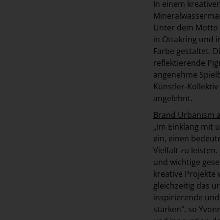
In einem kreative
Mineralwassermark
Unter dem Motto #
in Ottakring und i
Farbe gestaltet. 
reflektierende Pi
angenehme Spielb
Künstler-Kollekti
angelehnt.
Brand Urbanism al
„Im Einklang mit u
ein, einen bedeut
Vielfalt zu leiste
und wichtige gese
kreative Projekte 
gleichzeitig das 
inspirierende un
stärken“, so Yvo