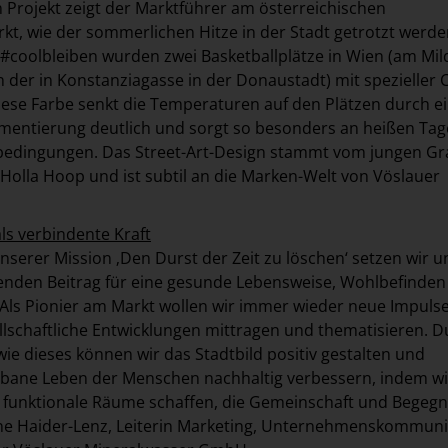
n Projekt zeigt der Marktführer am österreichischen
t, wie der sommerlichen Hitze in der Stadt getrotzt werde
coolbleiben wurden zwei Basketballplätze in Wien (am Mil
n der in Konstanziagasse in der Donaustadt) mit spezieller 
Diese Farbe senkt die Temperaturen auf den Plätzen durch e
gmentierung deutlich und sorgt so besonders an heißen Tag
edingungen. Das Street-Art-Design stammt vom jungen Gr
v Holla Hoop und ist subtil an die Marken-Welt von Vöslauer
s verbindente Kraft
nserer Mission ‚Den Durst der Zeit zu löschen‘ setzen wir u
enden Beitrag für eine gesunde Lebensweise, Wohlbefinden
n. Als Pionier am Markt wollen wir immer wieder neue Impuls
llschaftliche Entwicklungen mittragen und thematisieren. D
wie dieses können wir das Stadtbild positiv gestalten und
urbane Leben der Menschen nachhaltig verbessern, indem wi
d funktionale Räume schaffen, die Gemeinschaft und Begeg
nne Haider-Lenz, Leiterin Marketing, Unternehmenskommuni