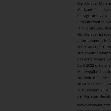
Die Vöslauer Minera
Marktanteil die kla
beträgt rund 21 %. 
und Mitarbeiter. Di
familienfreundlicher
Für Vöslauer ist di
unternehmerische V
100 % aus rePET (rec
stetig weiter ausgeb
das erste Mineralwa
April 2022 die bish
Mehrwegflaschen tr
zur Reduktion der 
so 50 % seiner CO
-
2
2019, weitere 28 % 
der Vöslauer Nachha
www.voeslauer.com