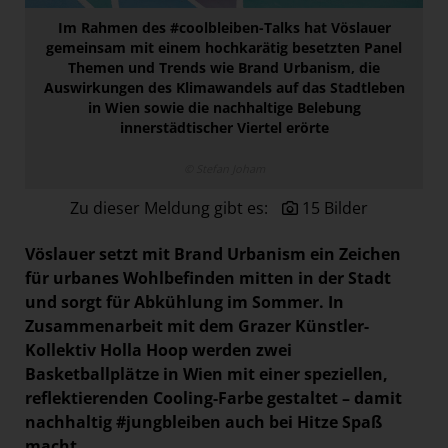
Paradies Garten
Im Rahmen des #coolbleiben-Talks hat Vöslauer
gemeinsam mit einem hochkarätig besetzten Panel
Raisin
Themen und Trends wie Brand Urbanism, die
section.d
Auswirkungen des Klimawandels auf das Stadtleben
in Wien sowie die nachhaltige Belebung
Swiss Life Select
innerstädtischer Viertel erörte
The Companion
© Stefan Joham
The Hoxton
Zu dieser Meldung gibt es:
15 Bilder
Unibail-Rodamco-Westfield
Vöslauer
Vöslauer setzt mit Brand Urbanism ein Zeichen
für urbanes Wohlbefinden mitten in der Stadt
NMK
und sorgt für Abkühlung im Sommer. In
MEDIA
Zusammenarbeit mit dem Grazer Künstler-
Kollektiv Holla Hoop werden zwei
KONTAKT
Basketballplätze in Wien mit einer speziellen,
reflektierenden Cooling-Farbe gestaltet – damit
nachhaltig #jungbleiben auch bei Hitze Spaß
macht.