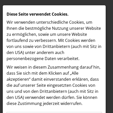
Diese Seite verwendet Cookies.
Wir verwenden unterschiedliche Cookies, um
Ihnen die best­mögliche Nutzung unserer Website
zu ermöglichen, sowie um unsere Website
fortlaufend zu verbessern. Mit Cookies werden
von uns sowie von Drittanbietern (auch mit Sitz in
den USA) unter anderem auch
personenbezogene Daten verarbeitet.
Meldungen
/
Vöslauer
MELDUNGEN
Wir weisen in diesem Zusammenhang darauf hin,
Text
Bilder
LOEBELL NORDBERG
dass Sie sich mit dem Klicken auf „Alle
akzeptieren“ damit ein­ver­standen erklären, dass
INNER
01.08.2024
die auf unserer Seite eingesetzten Cookies von
nachhaltig
aehre
uns und von den Drittanbietern (auch mit Sitz in
Astoria Artshow
den USA) verwendet werden dürfen. Sie können
#coolbleiben:
diese Zustimmung jederzeit widerrufen.
B/S/H Hausgeräte
Innovatives Projekt