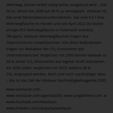
Mehrweg, dessen Anteil stetig weiter ausgebaut wird – Ziel
ist es, diesen bis 2030 auf 40 % zu verdoppeln. Vöslauer ist
das erste Mineralwasserunternehmen, das eine 0,5 l Glas-
Mehrwegflasche im Handel und seit April 2022 die bisher
einzige PET-Mehrwegflasche in Österreich anbietet.
Übrigens, Vöslauer Mehrwegflaschen tragen das
Österreichische Umweltzeichen. Alle diese Maßnahmen
tragen zur Reduktion der CO
-Emissionen des
2
Unternehmens bei: Verglichen mit 2005 konnte Vöslauer so
50 % seiner CO
-Emissionen aus eigener Kraft reduzieren,
2
bis 2030 sollen, verglichen mit 2019, weitere 28 %
CO
eingespart werden. Nach und nach nachhaltiger eben
2
– das ist das Ziel der Vöslauer Nachhaltigkeitsagenda 2030.
www.voeslauer.com,
www.voeslauer.com/agenda2030,
www.jungbleiben.com
, www
www.facebook.com/Voeslauer,
www.linkedin.com/company/voeslauer