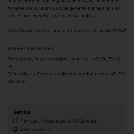
Influencer:innen, die Organisation des anschließenden
#coolbleiben-Brunchs und die gesamte Konzeption und
Umsetzung einer Blockparty am Nachmittag.
https://www.linkedin.com/feed/update/urn:li:activity:722475
Weitere Informationen:
Petra Artner,
petra.artner@voeslauer.at
, + 43 676 753 12
18
Celina Alvarez Cadena –
ca@loebellnordberg.com
, +43 676
330 51 54
Service
Plaintext
-
Pressetext 5756 Zeichen
Seite drucken