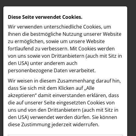
Diese Seite verwendet Cookies.
Wir verwenden unterschiedliche Cookies, um
Ihnen die best­mögliche Nutzung unserer Website
zu ermöglichen, sowie um unsere Website
fortlaufend zu verbessern. Mit Cookies werden
von uns sowie von Drittanbietern (auch mit Sitz in
den USA) unter anderem auch
personenbezogene Daten verarbeitet.
Meldungen
/
MELDUNGEN
Wir weisen in diesem Zusammenhang darauf hin,
Text
Bilder
LOEBELL NORDBERG
dass Sie sich mit dem Klicken auf „Alle
akzeptieren“ damit ein­ver­standen erklären, dass
INNER
24.07.2024
die auf unserer Seite eingesetzten Cookies von
Top-Marken feiern
aehre
uns und von den Drittanbietern (auch mit Sitz in
Astoria Artshow
den USA) verwendet werden dürfen. Sie können
Österreich-Premiere
diese Zustimmung jederzeit widerrufen.
B/S/H Hausgeräte
in der SCS