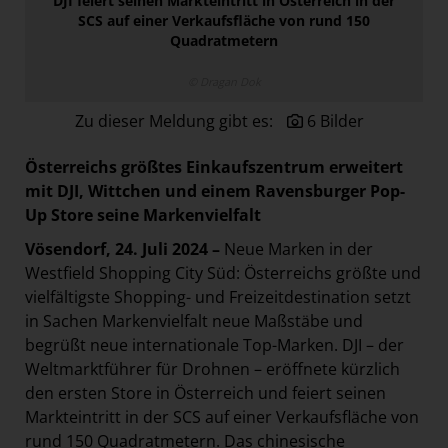
DJI feiert seinen Markteintritt in Österreich in der
Paradies Garten
SCS auf einer Verkaufsfläche von rund 150
Quadratmetern
Raisin
section.d
© Dragan Dok
Swiss Life Select
Zu dieser Meldung gibt es:
6 Bilder
The Companion
Österreichs größtes Einkaufszentrum erweitert
The Hoxton
mit DJI, Wittchen und einem Ravensburger Pop-
Unibail-Rodamco-Westfield
Up Store seine Markenvielfalt
Vöslauer
Vösendorf, 24. Juli 2024 –
Neue Marken in der
Westfield Shopping City Süd: Österreichs größte und
NMK
vielfältigste Shopping- und Freizeitdestination setzt
MEDIA
in Sachen Markenvielfalt neue Maßstäbe und
begrüßt neue internationale Top-Marken. DJI – der
KONTAKT
Weltmarktführer für Drohnen – eröffnete kürzlich
den ersten Store in Österreich und feiert seinen
Markteintritt in der SCS auf einer Verkaufsfläche von
rund 150 Quadratmetern. Das chinesische