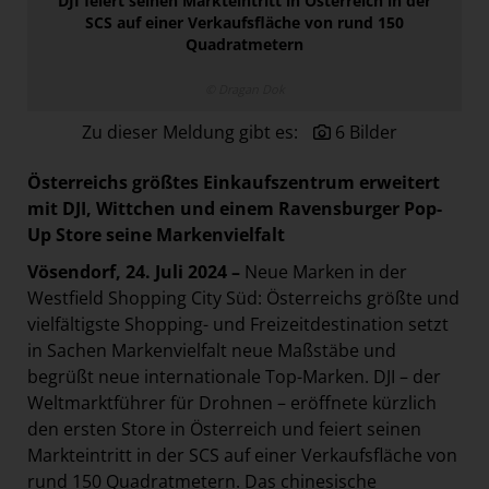
DJI feiert seinen Markteintritt in Österreich in der
Paradies Garten
SCS auf einer Verkaufsfläche von rund 150
Quadratmetern
Raisin
section.d
© Dragan Dok
Swiss Life Select
Zu dieser Meldung gibt es:
6 Bilder
The Companion
Österreichs größtes Einkaufszentrum erweitert
The Hoxton
mit DJI, Wittchen und einem Ravensburger Pop-
Unibail-Rodamco-Westfield
Up Store seine Markenvielfalt
Vöslauer
Vösendorf, 24. Juli 2024 –
Neue Marken in der
Westfield Shopping City Süd: Österreichs größte und
NMK
vielfältigste Shopping- und Freizeitdestination setzt
MEDIA
in Sachen Markenvielfalt neue Maßstäbe und
begrüßt neue internationale Top-Marken. DJI – der
KONTAKT
Weltmarktführer für Drohnen – eröffnete kürzlich
den ersten Store in Österreich und feiert seinen
Markteintritt in der SCS auf einer Verkaufsfläche von
rund 150 Quadratmetern. Das chinesische