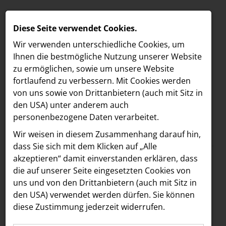
Diese Seite verwendet Cookies.
Wir verwenden unterschiedliche Cookies, um
Ihnen die best­mögliche Nutzung unserer Website
zu ermöglichen, sowie um unsere Website
fortlaufend zu verbessern. Mit Cookies werden
von uns sowie von Drittanbietern (auch mit Sitz in
den USA) unter anderem auch
personenbezogene Daten verarbeitet.
Meldungen
/
MELDUNGEN
Wir weisen in diesem Zusammenhang darauf hin,
Text
Bilder
LOEBELL NORDBERG
dass Sie sich mit dem Klicken auf „Alle
akzeptieren“ damit ein­ver­standen erklären, dass
INNER
24.07.2024
die auf unserer Seite eingesetzten Cookies von
Top-Marken feiern
aehre
uns und von den Drittanbietern (auch mit Sitz in
Astoria Artshow
den USA) verwendet werden dürfen. Sie können
Österreich-Premiere
diese Zustimmung jederzeit widerrufen.
B/S/H Hausgeräte
in der SCS